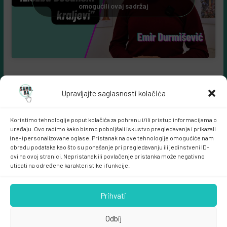
omogućili ovaj sadržaj
Upravljajte saglasnosti kolačića
Koristimo tehnologije poput kolačića za pohranu i/ili pristup informacijama o
uređaju. Ovo radimo kako bismo poboljšali iskustvo pregledavanja i prikazali
(ne-) personalizovane oglase. Pristanak na ove tehnologije omogućiće nam
obradu podataka kao što su ponašanje pri pregledavanju ili jedinstveni ID-
ovi na ovoj stranici. Nepristanak ili povlačenje pristanka može negativno
Samo.ba MARKETING
uticati na određene karakteristike i funkcije.
Prihvati
Odbij