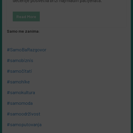
decenije posvetila brizi najmlađih pacijenata.
Read More
Samo me zanima:
#SamoBaRazgovor
#samobiznis
#samočitati
#samohike
#samokultura
#samomoda
#samoodrživost
#samoputovanja