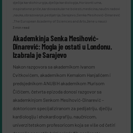
dječija kardiohirurgija
,
dječija kardiologija
,
Horizonti uma
,
inspirativne priče
,
kardiovaskularne bolesti
,
medicina
,
naučni radovi
,
nauka
,
obrazovanje
,
pedijatrija
,
Sarajevo
,
Senka Mesihović-Dinarević
,
The European Academy of Sciences and Arts
,
žene u nauci
3 min read
Akademkinja Senka Mesihović-
Dinarević: Mogla je ostati u Londonu.
Izabrala je Sarajevo
Nakon razgovora sa akademikom Ivanom
Cvitkovićem, akademikom Kemalom Hanjalićem i
predsjednikom ANUBiH akademikom Murisom
Čičićem, četvrta epizoda donosi razgovor sa
akademkinjom Senkom Mesihović-Dinarević –
doktoricom specijaliziranom za pedijatriju, dječiju
kardiologiju i ehokardiografiju, naučnicom,
univerzitetskom profesoricom koja se više od četiri