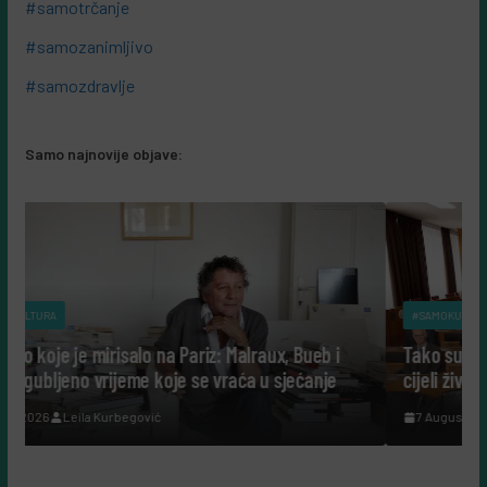
#samotrčanje
#samozanimljivo
#samozdravlje
Samo najnovije objave:
#SAMOKULTURA
iz: Malraux, Bueb i
Tako su govorili: Šta nam danas govor
se vraća u sjećanje
cijeli život posvetili nauci?
7 Augusta, 2026
Leila Kurbegović