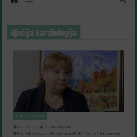
dječija kardiologija
#SAMOBARAZGOVOR
27 Juna, 2026
Leila Kurbegović
#SamoBaRazgovor
,
Akademkinja
,
ANUBiH
,
Bosna i Hercegovina
,