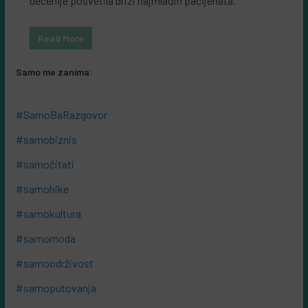
decenije posvetila brizi najmlađih pacijenata.
Read More
Samo me zanima:
#SamoBaRazgovor
#samobiznis
#samočitati
#samohike
#samokultura
#samomoda
#samoodrživost
#samoputovanja