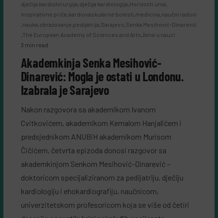
dječija kardiohirurgija
,
dječija kardiologija
,
Horizonti uma
,
inspirativne priče
,
kardiovaskularne bolesti
,
medicina
,
naučni radovi
,
nauka
,
obrazovanje
,
pedijatrija
,
Sarajevo
,
Senka Mesihović-Dinarević
,
The European Academy of Sciences and Arts
,
žene u nauci
3 min read
Akademkinja Senka Mesihović-
Dinarević: Mogla je ostati u Londonu.
Izabrala je Sarajevo
Nakon razgovora sa akademikom Ivanom
Cvitkovićem, akademikom Kemalom Hanjalićem i
predsjednikom ANUBiH akademikom Murisom
Čičićem, četvrta epizoda donosi razgovor sa
akademkinjom Senkom Mesihović-Dinarević –
doktoricom specijaliziranom za pedijatriju, dječiju
kardiologiju i ehokardiografiju, naučnicom,
univerzitetskom profesoricom koja se više od četiri