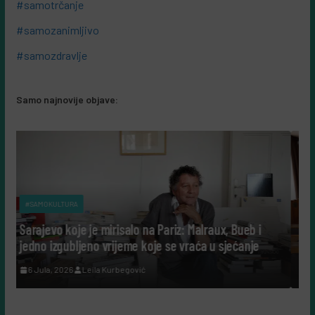
#samotrčanje
#samozanimljivo
#samozdravlje
Samo najnovije objave:
#SAMOKULTURA
alo na Pariz: Malraux, Bueb i
Tako su govorili: Šta nam da
eme koje se vraća u sjećanje
cijeli život posvetili nauci?
egović
7 Augusta, 2026
Leila Kurbegovi