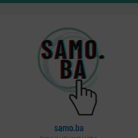
samo.ba