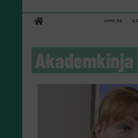
SAMO.BA
O 
Akademkinja