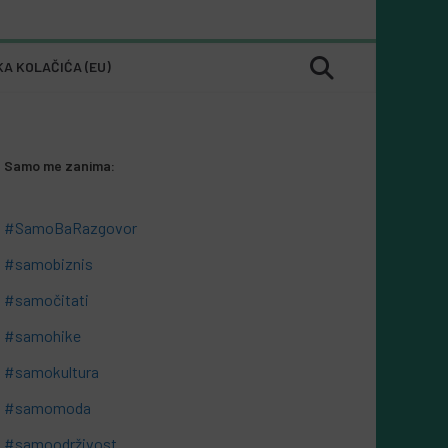
KA KOLAČIĆA (EU)
Samo me zanima:
#SamoBaRazgovor
#samobiznis
#samočitati
#samohike
#samokultura
#samomoda
#samoodrživost