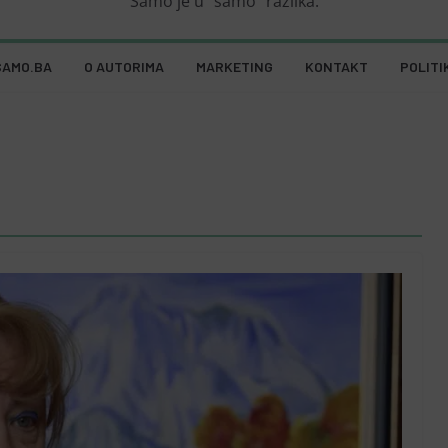
Samo je u "samo" razlika.
SAMO.BA
O AUTORIMA
MARKETING
KONTAKT
POLITI