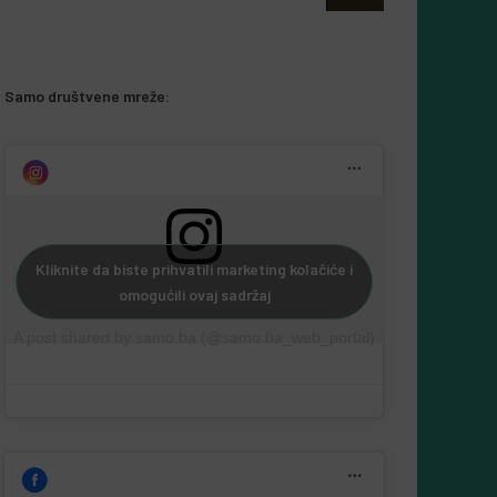
5 Augusta, 2026
Almir Kurbegović
Samo društvene mreže:
Kliknite da biste prihvatili marketing kolačiće i
omogućili ovaj sadržaj
A post shared by samo.ba (@samo.ba_web_portal)