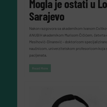
Mogla je ostati u L
Sarajevo
Nakon razgovora sa akademikom Ivanom Cvitko
ANUBiH akademikom Murisom Čičićem, četvrta 
Mesihović-Dinarević – doktoricom specijaliziranom 
naučnicom, univerzitetskom profesoricom koja se 
pacijenata.
Read More