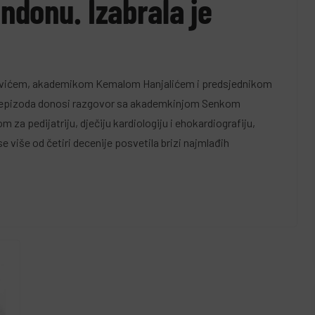
ondonu. Izabrala je
vićem, akademikom Kemalom Hanjalićem i predsjednikom
epizoda donosi razgovor sa akademkinjom Senkom
za pedijatriju, dječiju kardiologiju i ehokardiografiju,
više od četiri decenije posvetila brizi najmlađih