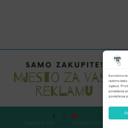
Koristimo te
radimo kako 
oglase. Pris
ponašanje pri
povlačenje p
P
Copyright © 2026
samo.ba
. All rights reserved.