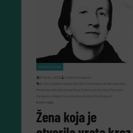
#SAMOKULTURA
8 Marta, 2026
Leila Kurbegović
8.mart
,
Akademkinja
,
ANUBiH
,
International Woman Day
,
Međunarodni dan žena
,
Mica Todorović
,
Roman Petrović
,
Sarajevo
,
slikarstvo
,
umjetnost
,
Vojo Dimitrijević
8 min read
Žena koja je
otvorila vrata kroz