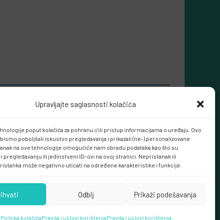
Upravljajte saglasnosti kolačića
hnologije poput kolačića za pohranu i/ili pristup informacijama o uređaju. Ovo
bismo poboljšali iskustvo pregledavanja i prikazali (ne-) personalizovane
tanak na ove tehnologije omogućiće nam obradu podataka kao što su
 pregledavanju ili jedinstveni ID-ovi na ovoj stranici. Nepristanak ili
ristanka može negativno uticati na određene karakteristike i funkcije.
rihvati
Odbij
Prikaži podešavanja
Politika kolačića
Pravila i uslovi korištenja
Pravila i uslovi korištenja