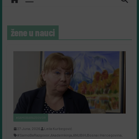
žene u nauci
#SAMOBARAZGOVOR
27 Juna, 2026
Leila Kurbegović
#SamoBaRazgovor
,
Akademkinja
,
ANUBiH
,
Bosna i Hercegovina
,