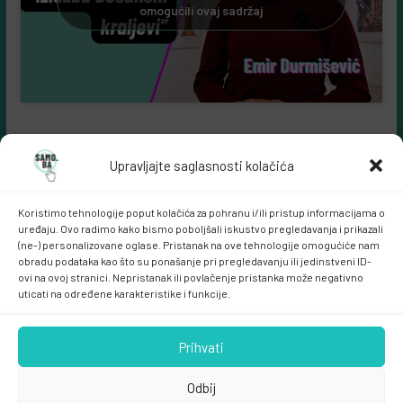
omogućili ovaj sadržaj
Upravljajte saglasnosti kolačića
Koristimo tehnologije poput kolačića za pohranu i/ili pristup informacijama o
uređaju. Ovo radimo kako bismo poboljšali iskustvo pregledavanja i prikazali
(ne-) personalizovane oglase. Pristanak na ove tehnologije omogućiće nam
obradu podataka kao što su ponašanje pri pregledavanju ili jedinstveni ID-
ovi na ovoj stranici. Nepristanak ili povlačenje pristanka može negativno
Samo.ba MARKETING
uticati na određene karakteristike i funkcije.
Prihvati
Odbij