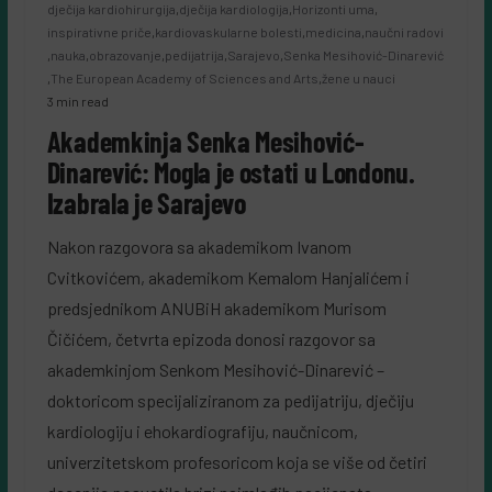
dječija kardiohirurgija
,
dječija kardiologija
,
Horizonti uma
,
inspirativne priče
,
kardiovaskularne bolesti
,
medicina
,
naučni radovi
,
nauka
,
obrazovanje
,
pedijatrija
,
Sarajevo
,
Senka Mesihović-Dinarević
,
The European Academy of Sciences and Arts
,
žene u nauci
3 min read
Akademkinja Senka Mesihović-
Dinarević: Mogla je ostati u Londonu.
Izabrala je Sarajevo
Nakon razgovora sa akademikom Ivanom
Cvitkovićem, akademikom Kemalom Hanjalićem i
predsjednikom ANUBiH akademikom Murisom
Čičićem, četvrta epizoda donosi razgovor sa
akademkinjom Senkom Mesihović-Dinarević –
doktoricom specijaliziranom za pedijatriju, dječiju
kardiologiju i ehokardiografiju, naučnicom,
univerzitetskom profesoricom koja se više od četiri