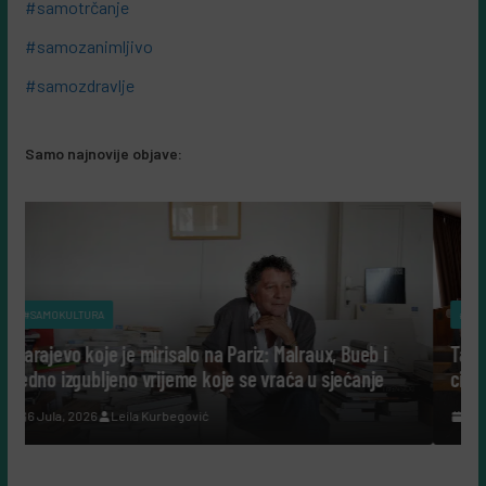
#samotrčanje
#samozanimljivo
#samozdravlje
Samo najnovije objave:
#SAMOKULTURA
o na Pariz: Malraux, Bueb i
Tako su govorili: Šta nam danas
 koje se vraća u sjećanje
cijeli život posvetili nauci?
ić
7 Augusta, 2026
Leila Kurbegović