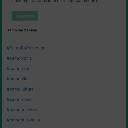
decenije posvetila brizi najmlađih pacijenata.
Read More
Samo me zanima:
#SamoBaRazgovor
#samobiznis
#samočitati
#samohike
#samokultura
#samomoda
#samoodrživost
#samoputovanja