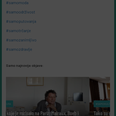
#samomoda
#samoodrživost
#samoputovanja
#samotrčanje
#samozanimljivo
#samozdravlje
Samo najnovije objave:
#SAMOKULTURA
aux, Bueb i
Tako su govorili: Šta nam danas govore ljudi 