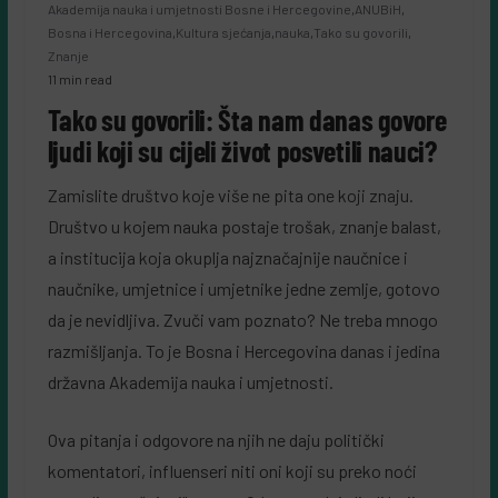
Akademija nauka i umjetnosti Bosne i Hercegovine
,
ANUBiH
,
Bosna i Hercegovina
,
Kultura sjećanja
,
nauka
,
Tako su govorili
,
Znanje
11 min read
Tako su govorili: Šta nam danas govore
ljudi koji su cijeli život posvetili nauci?
Zamislite društvo koje više ne pita one koji znaju.
Društvo u kojem nauka postaje trošak, znanje balast,
a institucija koja okuplja najznačajnije naučnice i
naučnike, umjetnice i umjetnike jedne zemlje, gotovo
da je nevidljiva. Zvuči vam poznato? Ne treba mnogo
razmišljanja. To je Bosna i Hercegovina danas i jedina
državna Akademija nauka i umjetnosti.
Ova pitanja i odgovore na njih ne daju politički
komentatori, influenseri niti oni koji su preko noći