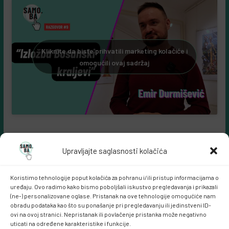
Kliknite da biste prihvatili marketing kolačiće i
omogućili ovaj sadržaj
Upravljajte saglasnosti kolačića
Koristimo tehnologije poput kolačića za pohranu i/ili pristup informacijama o
uređaju. Ovo radimo kako bismo poboljšali iskustvo pregledavanja i prikazali
(ne-) personalizovane oglase. Pristanak na ove tehnologije omogućiće nam
obradu podataka kao što su ponašanje pri pregledavanju ili jedinstveni ID-
ovi na ovoj stranici. Nepristanak ili povlačenje pristanka može negativno
Samo.ba MARKETING
uticati na određene karakteristike i funkcije.