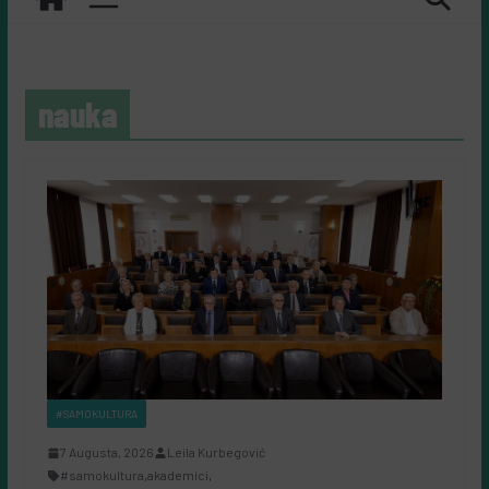
nauka
#SAMOKULTURA
7 Augusta, 2026
Leila Kurbegović
#samokultura
,
akademici
,