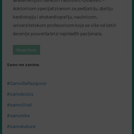
doktoricom specijaliziranom za pedijatriju, dječiju
kardiologiju i ehokardiografiju, naučnicom,
univerzitetskom profesoricom koja se više od četiri
decenije posvetila brizi najmlađih pacijenata.
Read More
Samo me zanima:
#SamoBaRazgovor
#samobiznis
#samočitati
#samohike
#samokultura