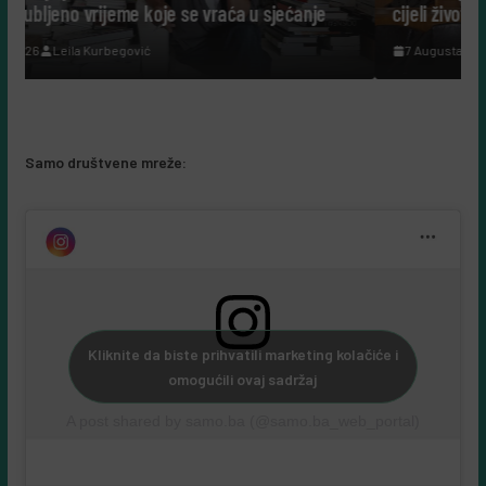
 u sjećanje
cijeli život posvetili nauci?
7 Augusta, 2026
Leila Kurbegović
Samo društvene mreže:
Kliknite da biste prihvatili marketing kolačiće i
omogućili ovaj sadržaj
A post shared by samo.ba (@samo.ba_web_portal)