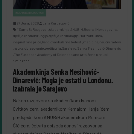
#SAMOBARAZGOVOR
27 Juna, 2026
Leila Kurbegović
#SamoBaRazgovor
,
Akademkinja
,
ANUBiH
,
Bosna i Hercegovina
,
dječija kardiohirurgija
,
dječija kardiologija
,
Horizonti uma
,
inspirativne priče
,
kardiovaskularne bolesti
,
medicina
,
naučni radovi
,
nauka
,
obrazovanje
,
pedijatrija
,
Sarajevo
,
Senka Mesihović-Dinarević
,
The European Academy of Sciences and Arts
,
žene u nauci
3 min read
Akademkinja Senka Mesihović-
Dinarević: Mogla je ostati u Londonu.
Izabrala je Sarajevo
Nakon razgovora sa akademikom Ivanom
Cvitkovićem, akademikom Kemalom Hanjalićem i
predsjednikom ANUBiH akademikom Murisom
Čičićem, četvrta epizoda donosi razgovor sa
akademkinjom Senkom Mesihović-Dinarević –