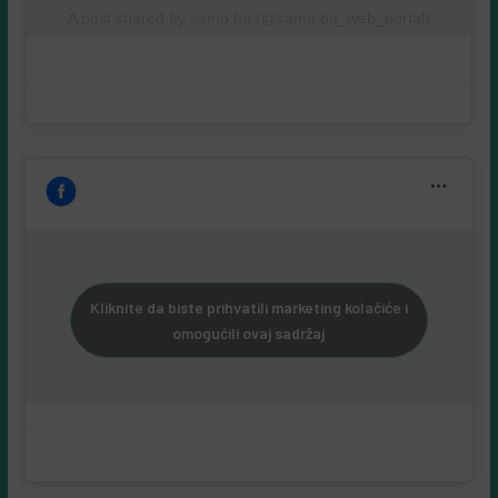
A post shared by samo.ba (@samo.ba_web_portal)
Kliknite da biste prihvatili marketing kolačiće i
omogućili ovaj sadržaj