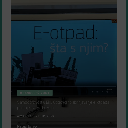
#SAMOODRŽIVOST
Samoodrživost u BiH: Odgovorno zbrinjavanje e-otpada
postaje svakodnevica
Almir Kurbegović
28 Jula, 2026
Pročitaj>>