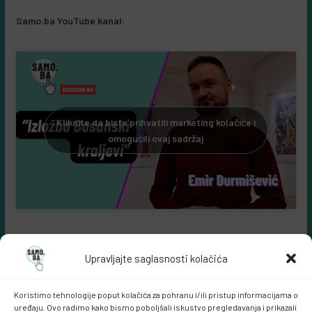
Samo.ba YouTube kanal:
Kliknite da biste prihvatili marketing kolačiće i
omogućili ovaj sadržaj
Upravljajte saglasnosti kolačića
Koristimo tehnologije poput kolačića za pohranu i/ili pristup informacijama o
uređaju. Ovo radimo kako bismo poboljšali iskustvo pregledavanja i prikazali