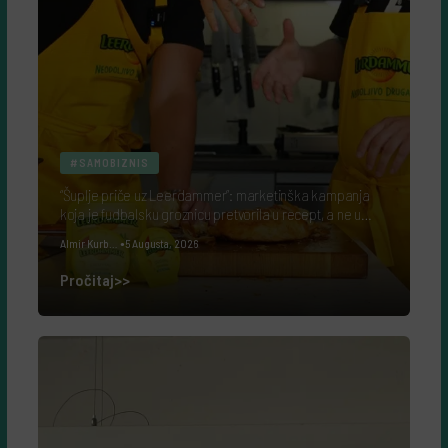
#SAMOBIZNIS
“Šuplje priče uz Leerdammer”: marketinška kampanja
koja je fudbalsku groznicu pretvorila u recept, a ne u
reklamu
Almir Kurbegović
5 Augusta, 2026
Pročitaj>>