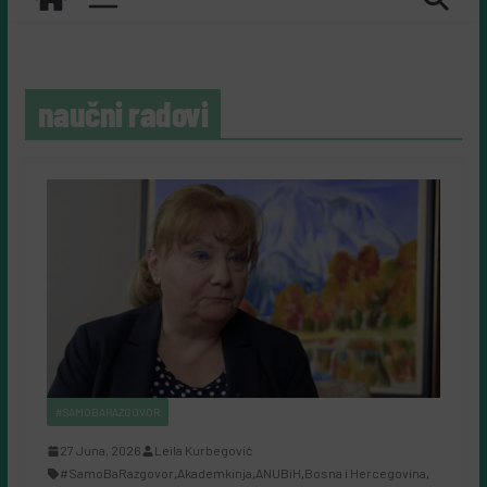
naučni radovi
#SAMOBARAZGOVOR
27 Juna, 2026
Leila Kurbegović
#SamoBaRazgovor
,
Akademkinja
,
ANUBiH
,
Bosna i Hercegovina
,