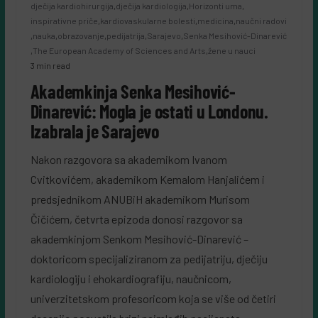
dječija kardiohirurgija
,
dječija kardiologija
,
Horizonti uma
,
inspirativne priče
,
kardiovaskularne bolesti
,
medicina
,
naučni radovi
,
nauka
,
obrazovanje
,
pedijatrija
,
Sarajevo
,
Senka Mesihović-Dinarević
,
The European Academy of Sciences and Arts
,
žene u nauci
3 min read
Akademkinja Senka Mesihović-
Dinarević: Mogla je ostati u Londonu.
Izabrala je Sarajevo
Nakon razgovora sa akademikom Ivanom
Cvitkovićem, akademikom Kemalom Hanjalićem i
predsjednikom ANUBiH akademikom Murisom
Čičićem, četvrta epizoda donosi razgovor sa
akademkinjom Senkom Mesihović-Dinarević –
doktoricom specijaliziranom za pedijatriju, dječiju
kardiologiju i ehokardiografiju, naučnicom,
univerzitetskom profesoricom koja se više od četiri