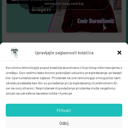
omogućili ovaj sadržaj
Upravljajte saglasnosti kolačića
Koristimo tehnologije poput kolačića za pohranu i/ili pristup informacijama o
uređaju. Ovo radimo kako bismo poboljšali iskustvo pregledavanja i prikazali
(ne-) personalizovane oglase. Pristanak na ove tehnologije omogućiće nam
obradu podataka kao što su ponašanje pri pregledavanju ili jedinstveni ID-
ovi na ovoj stranici. Nepristanak ili povlačenje pristanka može negativno
Samo.ba MARKETING
uticati na određene karakteristike i funkcije.
Prihvati
Odbij