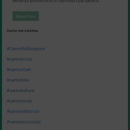
decenije posvetila brizi najmlađih pacijenata.
Read More
Samo me zanima:
#SamoBaRazgovor
#samobiznis
#samočitati
#samohike
#samokultura
#samomoda
#samoodrživost
#samoputovanja