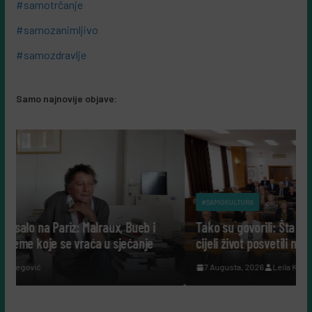
#samotrčanje
#samozanimljivo
#samozdravlje
Samo najnovije objave:
#SAMOKULTURA
lraux, Bueb i
Tako su govorili: Šta nam danas govore ljudi
a u sjećanje
cijeli život posvetili nauci?
7 Augusta, 2026
Leila Kurbegović