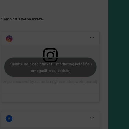
Samo društvene mreže:
Kliknite da biste prihvatili marketing kolačiće i
omogućili ovaj sadržaj
A post shared by samo.ba (@samo.ba_web_portal)