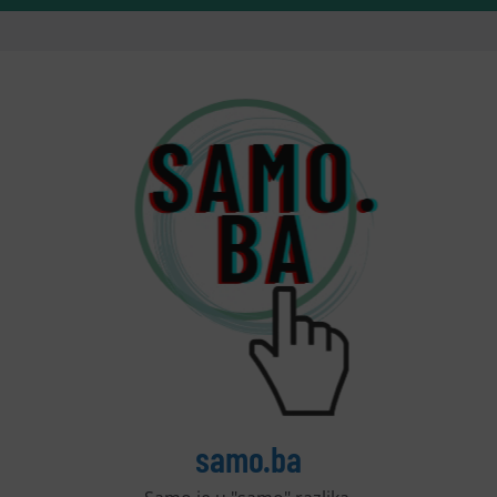
samo.ba