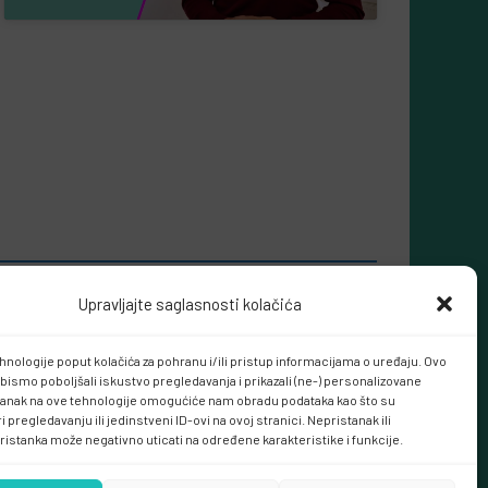
Upravljajte saglasnosti kolačića
hnologije poput kolačića za pohranu i/ili pristup informacijama o uređaju. Ovo
bismo poboljšali iskustvo pregledavanja i prikazali (ne-) personalizovane
tanak na ove tehnologije omogućiće nam obradu podataka kao što su
 pregledavanju ili jedinstveni ID-ovi na ovoj stranici. Nepristanak ili
ristanka može negativno uticati na određene karakteristike i funkcije.