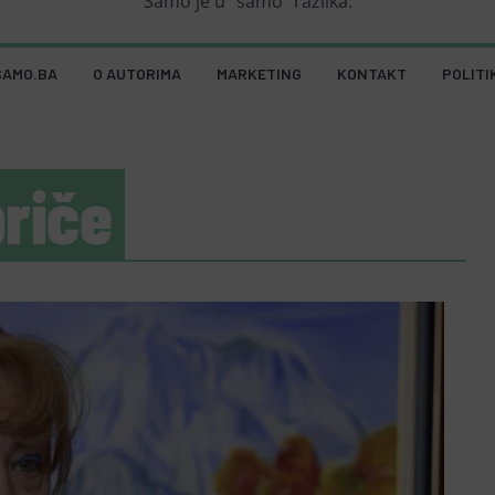
Samo je u "samo" razlika.
SAMO.BA
O AUTORIMA
MARKETING
KONTAKT
POLITI
priče