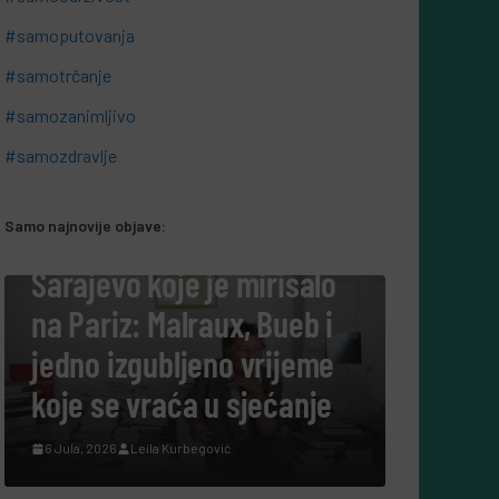
#samoputovanja
#samotrčanje
#samozanimljivo
#samozdravlje
Samo najnovije objave:
#SAMOKULTURA
e mirisalo
Tako su govorili: Šta na
ux, Bueb i
danas govore ljudi koji s
no vrijeme
cijeli život posvetili
 sjećanje
nauci?
ić
7 Augusta, 2026
Leila Kurbegović