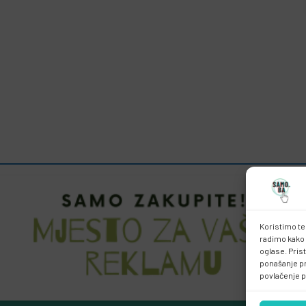
Koristimo te
radimo kako 
oglase. Pris
ponašanje pri
povlačenje p