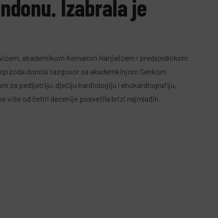
ondonu. Izabrala je
vićem, akademikom Kemalom Hanjalićem i predsjednikom
epizoda donosi razgovor sa akademkinjom Senkom
za pedijatriju, dječiju kardiologiju i ehokardiografiju,
više od četiri decenije posvetila brizi najmlađih