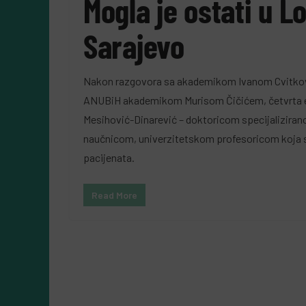
Mogla je ostati u L
5 Augusta, 2026
Almir Kurbegović
Sarajevo
Nakon razgovora sa akademikom Ivanom Cvitko
ANUBiH akademikom Murisom Čičićem, četvrta 
Mesihović-Dinarević – doktoricom specijaliziranom 
naučnicom, univerzitetskom profesoricom koja se 
pacijenata.
Read More