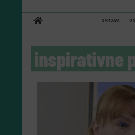
SAMO.BA
O 
inspirativne 