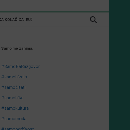
KA KOLAČIĆA (EU)
Samo me zanima:
#SamoBaRazgovor
#samobiznis
#samočitati
#samohike
#samokultura
#samomoda
#samoodrživost