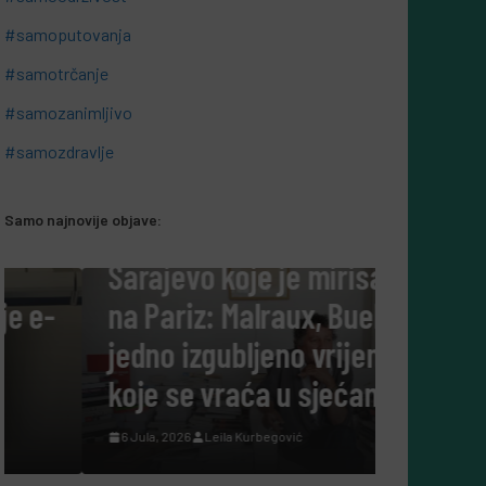
#samoputovanja
#samotrčanje
#samozanimljivo
#samozdravlje
Samo najnovije objave:
#SAMOKULTURA
#SAMOKULTUR
Sarajevo koje je mirisalo
Tako s
na Pariz: Malraux, Bueb i
danas g
jedno izgubljeno vrijeme
cijeli ž
koje se vraća u sjećanje
nauci?
6 Jula, 2026
Leila Kurbegović
7 Augusta, 