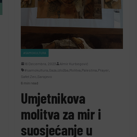
#SAMOKULTURA
16 Decembra, 2023
Almir Kurbegović
#samokultura
,
Gaza
,
izložba
,
Molitva
,
Palestina
,
Prayer
,
Safet Zec
,
Sarajevo
6 min read
Umjetnikova
molitva za mir i
suosjećanje u