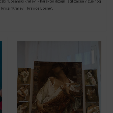
 “Bosanski kraljevi – karakter dizajn i stilizacija vizuelnog
jizi “Kraljevi i kraljice Bosne”.