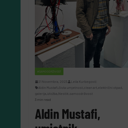
#SAMOODRŽIVOST
21 Novembra, 2023
Leila Kurbegović
Aldin Mustafi
,
čista umjetnost
,
clean art
,
električni otpad
,
galerija
,
izložba
,
Nestlé
,
samoodrživost
3 min read
Aldin Mustafi,