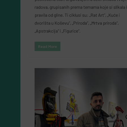
radova, grupisanih prema temama koje si slikala 
pravila od gline. Ti ciklusi su: „Rat Art“, „Kuće i
dvorišta u Koševu“, „Priroda“, „Mrtva priroda“,
„Apstrakcija“ i „Figurice“.
Read More