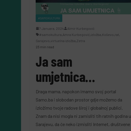
#SAMOKULTURA
7 Januara, 2024
Almir Kurbegović
#samokultura
,
Amra Kurbegović
,
izložba
,
Koševo
,
rat
,
Sarajevo
,
virtuelna izložba
,
Zetra
23 min read
Ja sam
umjetnica…
Draga mama, napokon imamo svoj portal
Samo.ba i slobodan prostor gdje možemo da
izložimo tvoje radove široj i globalnoj publici.
Znam da nisi mogla ni zamisliti tih ratnih godina u
Sarajevu, da će neko izmisliti Internet, društvene