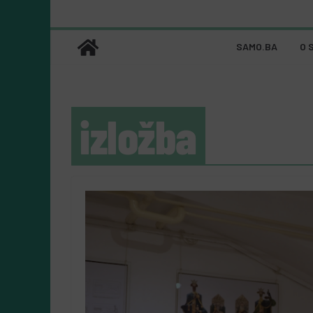
SAMO.BA
O 
izložba