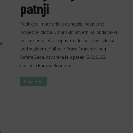
patnji
Kada god imate priliku da negdje besplatno
posjetite izložbu vrhunskih umjetnika, onda takvu
o
priliku nesmijete propustiti. Jedna takva izložba,
za
pod nazivom „Molitva / Prayer“ maestralnog
Safeta Zeca, otvorena je u petak 15.12.2023.
godine u Europe House-u.
Read More
i
h