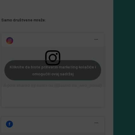
Samo društvene mreže:
Kliknite da biste prihvatili marketing kolačiće i
omogućili ovaj sadržaj
A post shared by samo.ba (@samo.ba_web_portal)