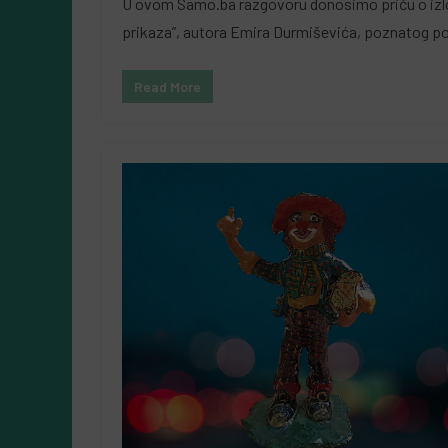
U ovom Samo.ba razgovoru donosimo priču o izložbi
5 Augusta, 2026
Almir Kurbegović
prikaza”, autora Emira Durmiševića, poznatog po kn
Read More