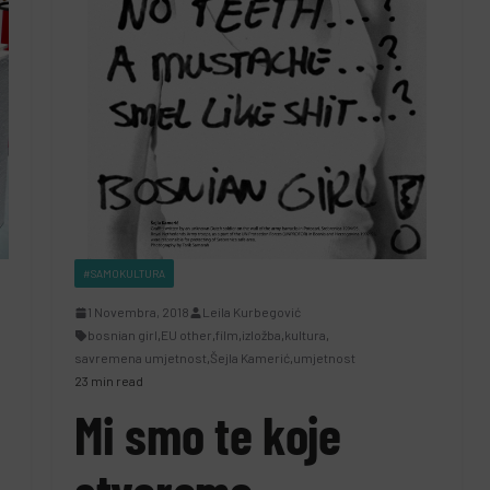
#SAMOKULTURA
1 Novembra, 2018
Leila Kurbegović
bosnian girl
,
EU other
,
film
,
izložba
,
kultura
,
savremena umjetnost
,
Šejla Kamerić
,
umjetnost
23 min read
Mi smo te koje