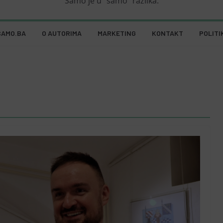
Samo je u "samo" razlika.
SAMO.BA
O AUTORIMA
MARKETING
KONTAKT
POLITI