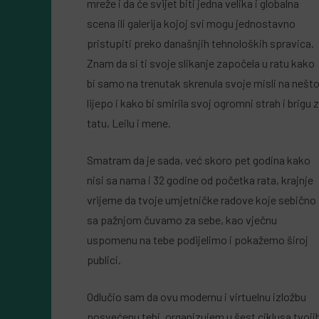
mreže i da će svijet biti jedna velika i globalna
scena ili galerija kojoj svi mogu jednostavno
pristupiti preko današnjih tehnoloških spravica.
Znam da si ti svoje slikanje započela u ratu kako
bi samo na trenutak skrenula svoje misli na nešt
lijepo i kako bi smirila svoj ogromni strah i brigu 
tatu, Leilu i mene.
Smatram da je sada, već skoro pet godina kako
nisi sa nama i 32 godine od početka rata, krajnje
vrijeme da tvoje umjetničke radove koje sebično 
sa pažnjom čuvamo za sebe, kao vječnu
uspomenu na tebe podijelimo i pokažemo široj
publici.
Odlučio sam da ovu modernu i virtuelnu izložbu
posvećenu tebi, organizujem u šest ciklusa tvoji