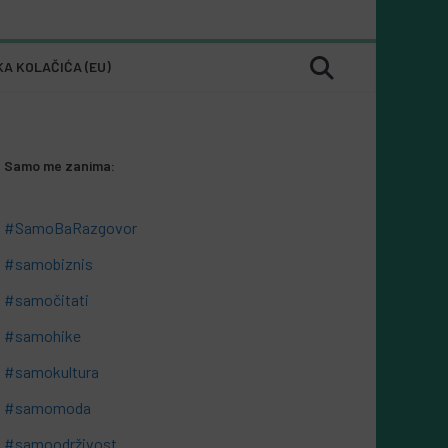
KA KOLAČIĆA (EU)
Samo me zanima:
#SamoBaRazgovor
#samobiznis
#samočitati
#samohike
#samokultura
#samomoda
#samoodrživost