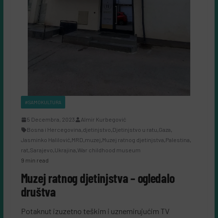
#SAMOKULTURA
5 Decembra, 2023
Almir Kurbegović
Bosna i Hercegovina
,
djetinjstvo
,
Djetinjstvo u ratu
,
Gaza
,
Jasminko Halilović
,
MRD
,
muzej
,
Muzej ratnog djetinjstva
,
Palestina
,
rat
,
Sarajevo
,
Ukrajina
,
War childhood museum
9 min read
Muzej ratnog djetinjstva – ogledalo
društva
Potaknut izuzetno teškim i uznemirujućim TV