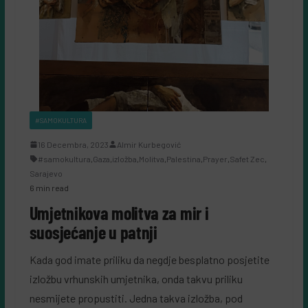
#SAMOKULTURA
16 Decembra, 2023
Almir Kurbegović
#samokultura
,
Gaza
,
izložba
,
Molitva
,
Palestina
,
Prayer
,
Safet Zec
,
Sarajevo
6 min read
Umjetnikova molitva za mir i
suosjećanje u patnji
Kada god imate priliku da negdje besplatno posjetite
izložbu vrhunskih umjetnika, onda takvu priliku
nesmijete propustiti. Jedna takva izložba, pod