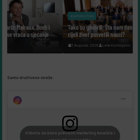
#SAMOKULTURA
i
Tako su govorili: Šta nam danas govore ljudi koji su
e
cijeli život posvetili nauci?
7 Augusta, 2026
Leila Kurbegović
Samo društvene mreže:
Kliknite da biste prihvatili marketing kolačiće i
omogućili ovaj sadržaj