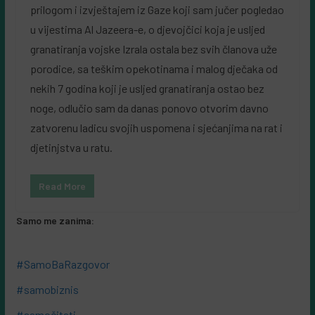
prilogom i izvještajem iz Gaze koji sam jučer pogledao
u vijestima Al Jazeera-e, o djevojčici koja je usljed
granatiranja vojske Izrala ostala bez svih članova uže
porodice, sa teškim opekotinama i malog dječaka od
nekih 7 godina koji je usljed granatiranja ostao bez
noge, odlučio sam da danas ponovo otvorim davno
zatvorenu ladicu svojih uspomena i sjećanjima na rat i
djetinjstva u ratu.
Read More
Samo me zanima:
#SamoBaRazgovor
#samobiznis
#samočitati