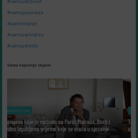
#samoodrživost
#samoputovanja
#samotrčanje
#samozanimljivo
#samozdravlje
Samo najnovije objave:
#SAMOKULTURA
Pariz: Malraux, Bueb i
Tako su govorili: Šta nam danas gov
e se vraća u sjećanje
cijeli život posvetili nauci?