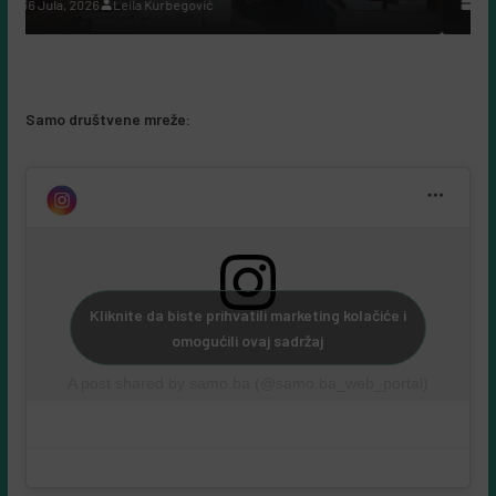
7 Augusta, 2026
Leila Kurbegović
Samo društvene mreže:
Kliknite da biste prihvatili marketing kolačiće i
omogućili ovaj sadržaj
A post shared by samo.ba (@samo.ba_web_portal)