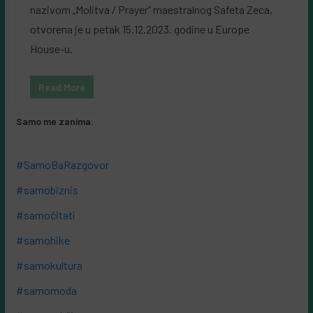
nazivom „Molitva / Prayer“ maestralnog Safeta Zeca,
otvorena je u petak 15.12.2023. godine u Europe
House-u.
Read More
Samo me zanima:
#SamoBaRazgovor
#samobiznis
#samočitati
#samohike
#samokultura
#samomoda