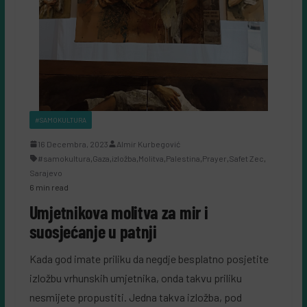
#SAMOKULTURA
16 Decembra, 2023
Almir Kurbegović
#samokultura
,
Gaza
,
izložba
,
Molitva
,
Palestina
,
Prayer
,
Safet Zec
,
Sarajevo
6 min read
Umjetnikova molitva za mir i
suosjećanje u patnji
Kada god imate priliku da negdje besplatno posjetite
izložbu vrhunskih umjetnika, onda takvu priliku
nesmijete propustiti. Jedna takva izložba, pod