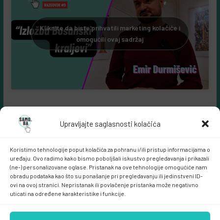
Kliknite da biste prihvatili marketing kolačiće i
omogućili ovaj sadržaj
Upravljajte saglasnosti kolačića
Koristimo tehnologije poput kolačića za pohranu i/ili pristup informacijama o
uređaju. Ovo radimo kako bismo poboljšali iskustvo pregledavanja i prikazali
(ne-) personalizovane oglase. Pristanak na ove tehnologije omogućiće nam
obradu podataka kao što su ponašanje pri pregledavanju ili jedinstveni ID-
ovi na ovoj stranici. Nepristanak ili povlačenje pristanka može negativno
Samo.ba MARKETING
uticati na određene karakteristike i funkcije.