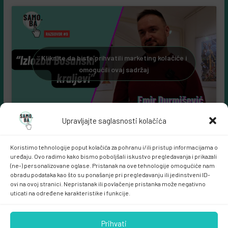
Kliknite da biste prihvatili marketing kolačiće i
omogućili ovaj sadržaj
Upravljajte saglasnosti kolačića
Koristimo tehnologije poput kolačića za pohranu i/ili pristup informacijama o
uređaju. Ovo radimo kako bismo poboljšali iskustvo pregledavanja i prikazali
(ne-) personalizovane oglase. Pristanak na ove tehnologije omogućiće nam
obradu podataka kao što su ponašanje pri pregledavanju ili jedinstveni ID-
ovi na ovoj stranici. Nepristanak ili povlačenje pristanka može negativno
Samo.ba MARKETING
uticati na određene karakteristike i funkcije.
Prihvati