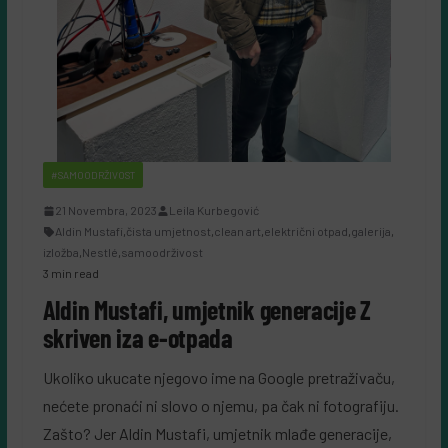
#SAMOODRŽIVOST
21 Novembra, 2023
Leila Kurbegović
Aldin Mustafi
,
čista umjetnost
,
clean art
,
električni otpad
,
galerija
,
izložba
,
Nestlé
,
samoodrživost
3 min read
Aldin Mustafi, umjetnik generacije Z
skriven iza e-otpada
Ukoliko ukucate njegovo ime na Google pretraživaču,
nećete pronaći ni slovo o njemu, pa čak ni fotografiju.
Zašto? Jer Aldin Mustafi, umjetnik mlađe generacije,