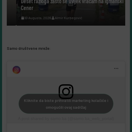
Deset razloga zašto se uvijek vraćam na Igmanski
Cener
10 Augusta, 2026
Almir Kurbegović
Samo društvene mreže:
Kliknite da biste prihvatili marketing kolačiće i
omogućili ovaj sadržaj
A post shared by samo.ba (@samo.ba_web_portal)