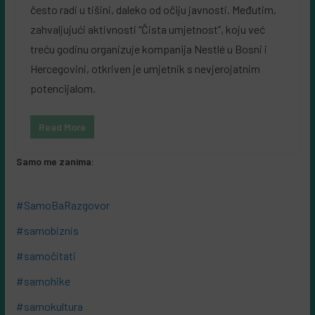
često radi u tišini, daleko od očiju javnosti. Međutim,
zahvaljujući aktivnosti “Čista umjetnost”, koju već
treću godinu organizuje kompanija Nestlé u Bosni i
Hercegovini, otkriven je umjetnik s nevjerojatnim
potencijalom.
Read More
Samo me zanima:
#SamoBaRazgovor
#samobiznis
#samočitati
#samohike
#samokultura