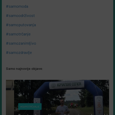
#samomoda
#samoodrživost
#samoputovanja
#samotrčanje
#samozanimljivo
#samozdravlje
Samo najnovije objave:
#SAMOTRČANJE