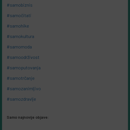
#samobiznis
#samočitati
#samohike
#samokultura
#samomoda
#samoodrživost
#samoputovanja
#samotrčanje
#samozanimljivo
#samozdravlje
Samo najnovije objave: