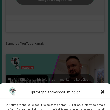
Samo.ba YouTube kanal:
Kliknite da biste prihvatili marketing kolačiće i
omogućili ovaj sadržaj
Upravljajte saglasnosti kolačića
Koristimo tehnologije poput kolačića za pohranu i/ili pristup informacijama o
uređaju. Ovo radimo kako bismo poboljšali iskustvo pregledavanja i prikazali