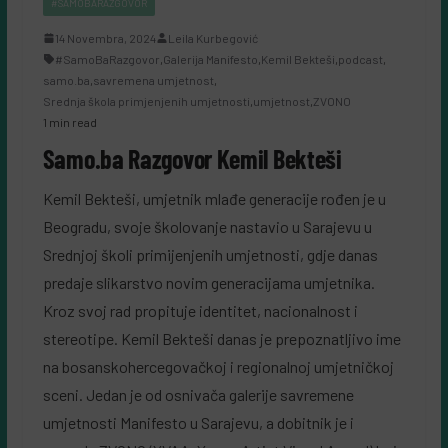
#SAMOBARAZGOVOR
14 Novembra, 2024
Leila Kurbegović
#SamoBaRazgovor
,
Galerija Manifesto
,
Kemil Bekteši
,
podcast
,
samo.ba
,
savremena umjetnost
,
Srednja škola primjenjenih umjetnosti
,
umjetnost
,
ZVONO
1 min read
Samo.ba Razgovor Kemil Bekteši
Kemil Bekteši, umjetnik mlađe generacije rođen je u
Beogradu, svoje školovanje nastavio u Sarajevu u
Srednjoj školi primijenjenih umjetnosti, gdje danas
predaje slikarstvo novim generacijama umjetnika.
Kroz svoj rad propituje identitet, nacionalnost i
stereotipe. Kemil Bekteši danas je prepoznatljivo ime
na bosanskohercegovačkoj i regionalnoj umjetničkoj
sceni. Jedan je od osnivača galerije savremene
umjetnosti Manifesto u Sarajevu, a dobitnik je i