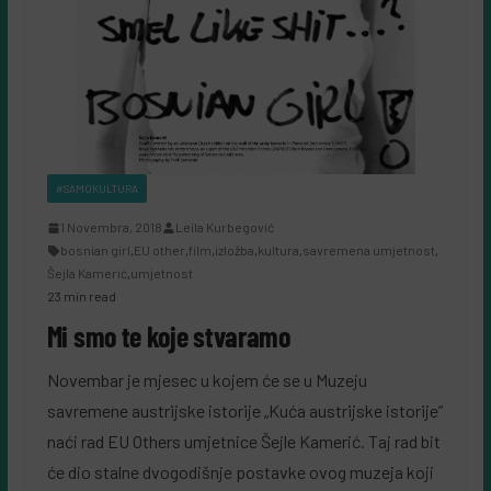
#SAMOKULTURA
1 Novembra, 2018
Leila Kurbegović
bosnian girl
,
EU other
,
film
,
izložba
,
kultura
,
savremena umjetnost
,
Šejla Kamerić
,
umjetnost
23 min read
Mi smo te koje stvaramo
Novembar je mjesec u kojem će se u Muzeju
savremene austrijske istorije „Kuća austrijske istorije”
naći rad EU Others umjetnice Šejle Kamerić. Taj rad bit
će dio stalne dvogodišnje postavke ovog muzeja koji