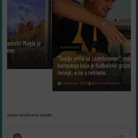
je
#SAMOBIZNIS
“Šuplje priče uz Leerdammer”: marketinška
kampanja koja je fudbalsku groznicu pretvorila u
recept, a ne u reklamu
5 Augusta, 2026
Almir Kurbegović
Samo društvene mreže: