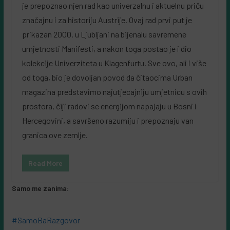
je prepoznao njen rad kao univerzalnu i aktuelnu priču
značajnu i za historiju Austrije. Ovaj rad prvi put je
prikazan 2000. u Ljubljani na bijenalu savremene
umjetnosti Manifesti, a nakon toga postao je i dio
kolekcije Univerziteta u Klagenfurtu. Sve ovo, ali i više
od toga, bio je dovoljan povod da čitaocima Urban
magazina predstavimo najutjecajniju umjetnicu s ovih
prostora, čiji radovi se energijom napajaju u Bosni i
Hercegovini, a savršeno razumiju i prepoznaju van
granica ove zemlje.
Read More
Samo me zanima:
#SamoBaRazgovor