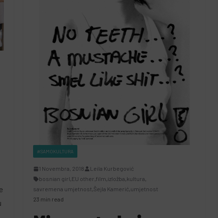
#SAMOKULTURA
1 Novembra, 2018
Leila Kurbegović
bosnian girl
,
EU other
,
film
,
izložba
,
kultura
,
e
savremena umjetnost
,
Šejla Kamerić
,
umjetnost
23 min read
u