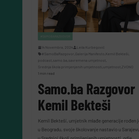
#SAMOBARAZGOVOR
14 Novembra, 2024
Leila Kurbegović
#SamoBaRazgovor
,
Galerija Manifesto
,
Kemil Bekteši
,
podcast
,
samo.ba
,
savremena umjetnost
,
Srednja škola primjenjenih umjetnosti
,
umjetnost
,
ZVONO
1 min read
Samo.ba Razgovor
Kemil Bekteši
Kemil Bekteši, umjetnik mlađe generacije rođen j
u Beogradu, svoje školovanje nastavio u Sarajev
u Srednjoj školi primijenjenih umjetnosti, gdje