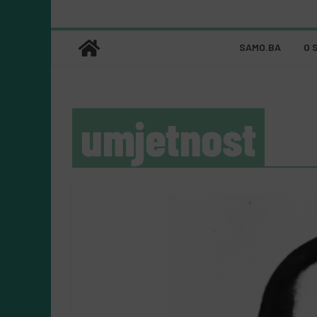
SAMO.BA
O 
umjetnost