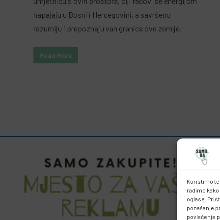
umjetnicu s ovih prostora, čiji radovi se energijom
napajaju u Bosni i Hercegovini, a savršeno
razumiju i prepoznaju van granica ove zemlje.
Read More
Koristimo te
radimo kako 
oglase. Pris
ponašanje pri
povlačenje p