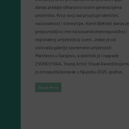
danas predaje slikarstvo novim generacijama
umjetnika. Kroz svoj rad propituje identitet,
nacionalnost i stereotipe. Kemil Bekteši danas je
prepoznatljivo ime na bosanskohercegovačkoj i
regionalnoj umjetničkoj sceni. Jedan je od
osnivača galerije savremene umjetnosti
Manifesto u Sarajevu, a dobitnik je i nagrade
ZVONO (YVAA, Young Artist Visual Award) koja m
je omogućila boravak u Njujorku 2025. godine.
Read More