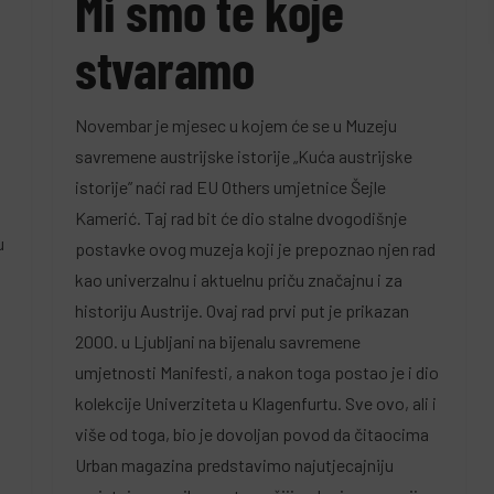
Mi smo te koje
stvaramo
Novembar je mjesec u kojem će se u Muzeju
savremene austrijske istorije „Kuća austrijske
istorije” naći rad EU Others umjetnice Šejle
Kamerić. Taj rad bit će dio stalne dvogodišnje
u
postavke ovog muzeja koji je prepoznao njen rad
kao univerzalnu i aktuelnu priču značajnu i za
historiju Austrije. Ovaj rad prvi put je prikazan
2000. u Ljubljani na bijenalu savremene
umjetnosti Manifesti, a nakon toga postao je i dio
kolekcije Univerziteta u Klagenfurtu. Sve ovo, ali i
više od toga, bio je dovoljan povod da čitaocima
Urban magazina predstavimo najutjecajniju