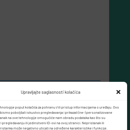
Upravljajte saglasnosti kolačića
hnologije poput kolačića za pohranu i/ili pristup informacijama o uređaju. Ovo
bismo poboljšali iskustvo pregledavanja i prikazali (ne-) personalizovane
tanak na ove tehnologije omogućiće nam obradu podataka kao što su
 pregledavanju ili jedinstveni ID-ovi na ovoj stranici. Nepristanak ili
ristanka može negativno uticati na određene karakteristike i funkcije.