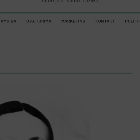
Samo je u "samo" razlika.
SAMO.BA
O AUTORIMA
MARKETING
KONTAKT
POLITI