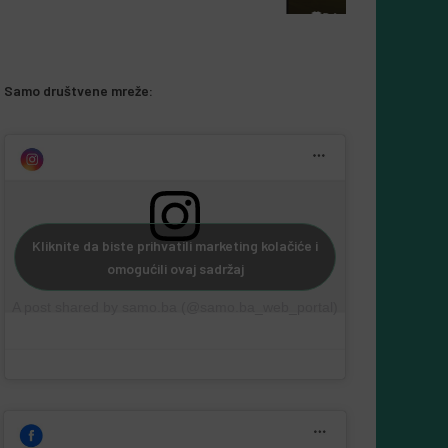
5 Augusta, 2026
Almir Kurbegović
Samo društvene mreže:
Kliknite da biste prihvatili marketing kolačiće i
omogućili ovaj sadržaj
A post shared by samo.ba (@samo.ba_web_portal)