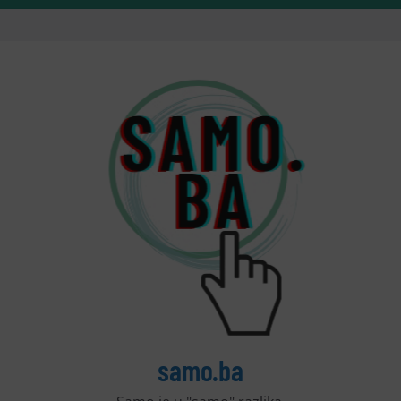
samo.ba