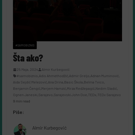
#SAMOBIZNIS
Šta ako?
25 Maja, 2024
Almir Kurbegović
#samobiznis
,
Adis Ahmethodžić
,
Admir Greljo
,
Adnan Muminović
,
Aida Sejdić Melezović
,
Ana Drina
,
Basic Škola
,
Belma Tvico
,
Benjamin Čengić
,
Merjem Hamzić
,
Mirza Redžepagić
,
Nedim Sladić
,
Ognen Janeski
,
Sarajevo
,
Sarajevski John Doe
,
TEDx
,
TEDx Sarajevo
9 min read
Piše:
Almir Kurbegović