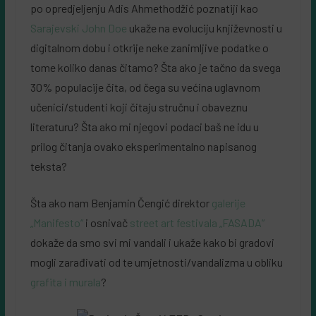
po opredjeljenju Adis Ahmethodžić poznatiji kao
Sarajevski John Doe
ukaže na evoluciju književnosti u
digitalnom dobu i otkrije neke zanimljive podatke o
tome koliko danas čitamo? Šta ako je tačno da svega
30% populacije čita, od čega su većina uglavnom
učenici/studenti koji čitaju stručnu i obaveznu
literaturu? Šta ako mi njegovi podaci baš ne idu u
prilog čitanja ovako eksperimentalno napisanog
teksta?
Šta ako nam Benjamin Čengić direktor
galerije
„Manifesto“
i osnivač
street art festivala „FASADA“
dokaže da smo svi mi vandali i ukaže kako bi gradovi
mogli zarađivati od te umjetnosti/vandalizma u obliku
grafita i murala
?