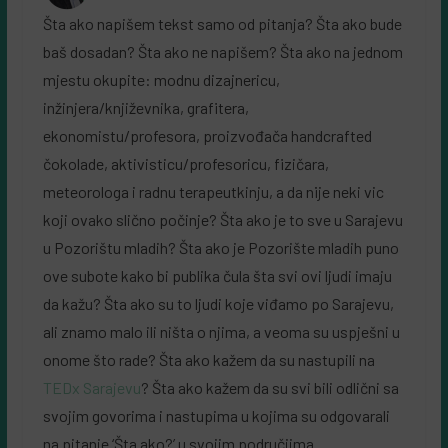
Šta ako napišem tekst samo od pitanja? Šta ako bude
baš dosadan? Šta ako ne napišem? Šta ako na jednom
mjestu okupite: modnu dizajnericu,
inžinjera/književnika, grafitera,
ekonomistu/profesora, proizvođača handcrafted
čokolade, aktivisticu/profesoricu, fizičara,
meteorologa i radnu terapeutkinju, a da nije neki vic
koji ovako slično počinje? Šta ako je to sve u Sarajevu
u Pozorištu mladih? Šta ako je Pozorište mladih puno
ove subote kako bi publika čula šta svi ovi ljudi imaju
da kažu? Šta ako su to ljudi koje viđamo po Sarajevu,
ali znamo malo ili ništa o njima, a veoma su uspješni u
onome što rade? Šta ako kažem da su nastupili na
TEDx Sarajevu
? Šta ako kažem da su svi bili odlični sa
svojim govorima i nastupima u kojima su odgovarali
na pitanje ‘Šta ako?’ u svojim područjima