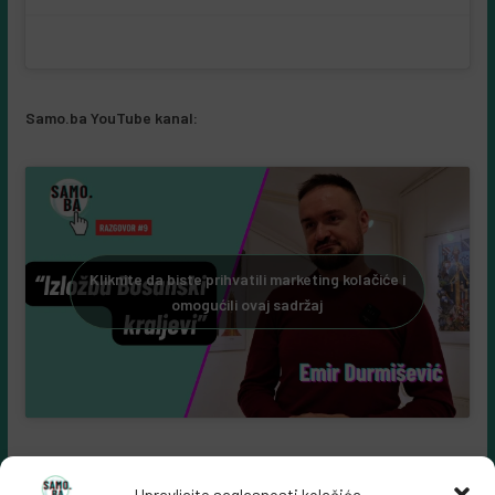
Samo.ba YouTube kanal:
Kliknite da biste prihvatili marketing kolačiće i
omogućili ovaj sadržaj
Upravljajte saglasnosti kolačića