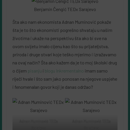
Benjamin Čengić TEDx Sarajevo
Šta ako nam ekonomista Adnan Muminović pokaže
šta je to što ekonomisti pogrešno shvataju u našim
životima i ukaže na perspektivu šta ako bi sve na
ovom svijetu imalo cijenu kao što su prijateljstva,
priroda i druge stvari koje teško mjerimo i izražavamo
na ovaj način? Šta ako kažem da je to moj školski drug
o čijem
pisanju
i
blogu Inkrementalno
imam samo
riječi hvale i što sam jako ponosan na njegove uspjehe
i fenomenalan govor koji je danas održao?
Adnan Muminović TEDx
Adnan Muminović TEDx
Sarajevo
Sarajevo