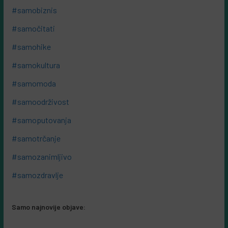
#samobiznis
#samočitati
#samohike
#samokultura
#samomoda
#samoodrživost
#samoputovanja
#samotrčanje
#samozanimljivo
#samozdravlje
Samo najnovije objave: