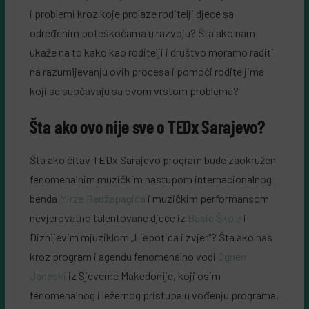
i problemi kroz koje prolaze roditelji djece sa
određenim poteškočama u razvoju? Šta ako nam
ukaže na to kako kao roditelji i društvo moramo raditi
na razumijevanju ovih procesa i pomoći roditeljima
koji se suočavaju sa ovom vrstom problema?
Šta ako ovo nije sve o TEDx Sarajevo?
Šta ako čitav TEDx Sarajevo program bude zaokružen
fenomenalnim muzičkim nastupom internacionalnog
benda
Mirze Redžepagića
i muzičkim performansom
nevjerovatno talentovane djece iz
Basic Škole
i
Diznijevim mjuziklom „Ljepotica i zvjer“? Šta ako nas
kroz program i agendu fenomenalno vodi
Ognen
Janeski
iz Sjeverne Makedonije, koji osim
fenomenalnog i ležernog pristupa u vođenju programa,