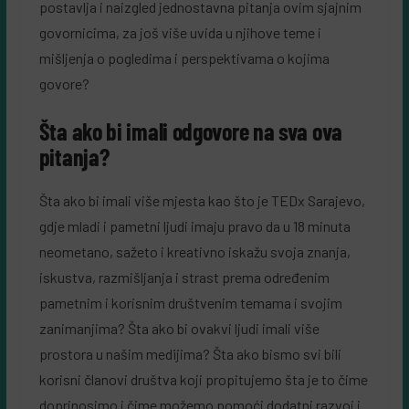
postavlja i naizgled jednostavna pitanja ovim sjajnim
govornicima, za još više uvida u njihove teme i
mišljenja o pogledima i perspektivama o kojima
govore?
Šta ako bi imali odgovore na sva ova
pitanja?
Šta ako bi imali više mjesta kao što je TEDx Sarajevo,
gdje mladi i pametni ljudi imaju pravo da u 18 minuta
neometano, sažeto i kreativno iskažu svoja znanja,
iskustva, razmišljanja i strast prema određenim
pametnim i korisnim društvenim temama i svojim
zanimanjima? Šta ako bi ovakvi ljudi imali više
prostora u našim medijima? Šta ako bismo svi bili
korisni članovi društva koji propitujemo šta je to čime
doprinosimo i čime možemo pomoći dodatni razvoj i