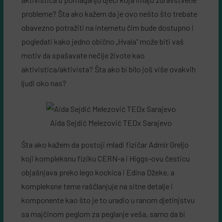
probleme? Šta ako kažem da je ovo nešto što trebate
obavezno potražiti na internetu čim bude dostupno i
pogledati kako jedno obično „Hvala“ može biti vaš
motiv da spašavate nečije živote kao
aktivistica/aktivista? Šta ako bi bilo još više ovakvih
ljudi oko nas?
Aida Sejdić Melezović TEDx Sarajevo
Šta ako kažem da postoji mladi fizičar Admir Greljo
koji kompleksnu fiziku CERN-a i Higgs-ovu česticu
objašnjava preko lego kockica i Edina Džeke, a
kompleksne teme raščlanjuje na sitne detalje i
komponente kao što je to uradio u ranom djetinjstvu
sa majčinom peglom za peglanje veša, samo da bi