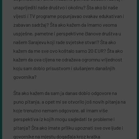
unaprijediti naše društvo i okolinu? Šta ako bi naše
vijesti i TV programe popunjavao ovakav edukativan i
zabavan sadržaj? Šta ako kažem da imamo veoma
uspješne, pametne i perspektivne članove društva u
našem Sarajevu koji rade svjetske stvari? Šta ako
kažem da me sve ovo koštalo samo 20 EUR? Šta ako
kažem da ova cijena ne odražava ogromnu vrijednost
koju sam dobio prisustvom i slušanjem današnjih
govornika?
Šta ako kažem da sam ja danas dobio odgovore na
puno pitanja, a opet mi se otvorilo još novih pitanja na
koje trenutno nemam odgovore, ali imam više
perspektiva iz kojih mogu sagledati te probleme i
pitanja? Šta ako imate priliku upoznati sve ove ljude i
govornike na mjestu događaja kroz kratka