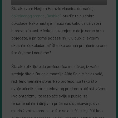
Šta ako vam Merjem Hamzić vlasnica domaćeg
čokoladnog brenda „Bashka“
, otkrije tajnu dobre
čokolade, kako nastaje i nauči vas kako da uživate i
ispravno iskusite čokoladu, umjesto da je samo brzo
pojedete, a pri tome počasti sviju u publici svojim
ukusnim čokoladama? Šta ako odmah primjenimo ono
što čujemo i naučimo?
Šta ako otkrijete da profesorica muzičkog iz vaše
srednje škole Druge gimnazije Aida Sejdić Melezović,
radi fenomenalne stvari kao profesorica tako što
svoje učenike pored redovnog predmeta uči aktivizmu
i volonterizmu, te rasplače sviju u publici sa
fenomenalnim i dirljivim pričama o spašavanju dva
mlada života, samo zato što se odlučila uključiti kao
aktivistica u pomaganju djeci koja imaju zdravstvene