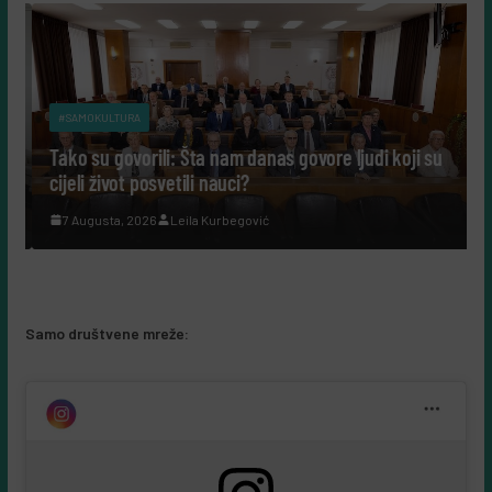
#SAMOKULTURA
Tako su govorili: Šta nam danas govore ljudi koji su
cijeli život posvetili nauci?
7 Augusta, 2026
Leila Kurbegović
Samo društvene mreže: