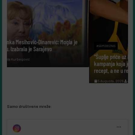
 Mogla je
#SAMOBIZNIS
“Šuplje priče uz Leerdammer”: marketinška
kampanja koja je fudbalsku groznicu pretvorila
recept, a ne u reklamu
5 Augusta, 2026
Almir Kurbegović
Samo društvene mreže: