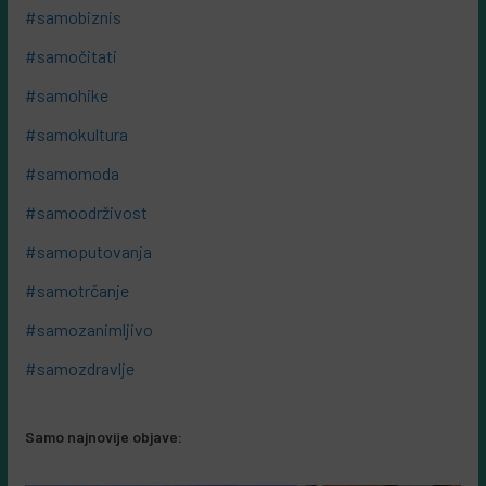
#samobiznis
#samočitati
#samohike
#samokultura
#samomoda
#samoodrživost
#samoputovanja
#samotrčanje
#samozanimljivo
#samozdravlje
Samo najnovije objave: