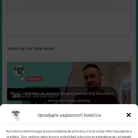
Samo.ba YouTube kanal:
Kliknite da biste prihvatili marketing kolačiće i
omogućili ovaj sadržaj
Upravljajte saglasnosti kolačića
Koristimo tehnologije poput kolačića za pohranu i/ili pristup informacijama o
uređaju. Ovo radimo kako bismo poboljšali iskustvo pregledavanja i prikazali