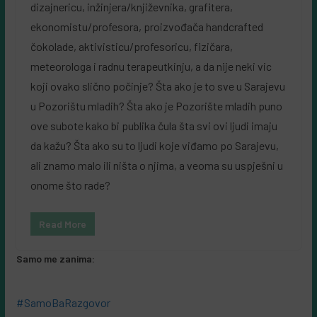
dizajnericu, inžinjera/književnika, grafitera,
ekonomistu/profesora, proizvođača handcrafted
čokolade, aktivisticu/profesoricu, fizičara,
meteorologa i radnu terapeutkinju, a da nije neki vic
koji ovako slično počinje? Šta ako je to sve u Sarajevu
u Pozorištu mladih? Šta ako je Pozorište mladih puno
ove subote kako bi publika čula šta svi ovi ljudi imaju
da kažu? Šta ako su to ljudi koje viđamo po Sarajevu,
ali znamo malo ili ništa o njima, a veoma su uspješni u
onome što rade?
Read More
Samo me zanima:
#SamoBaRazgovor