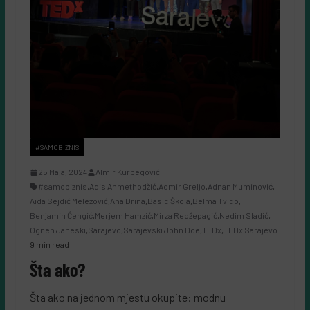
#SAMOBIZNIS
25 Maja, 2024
Almir Kurbegović
#samobiznis
,
Adis Ahmethodžić
,
Admir Greljo
,
Adnan Muminović
,
Aida Sejdić Melezović
,
Ana Drina
,
Basic Škola
,
Belma Tvico
,
Benjamin Čengić
,
Merjem Hamzić
,
Mirza Redžepagić
,
Nedim Sladić
,
Ognen Janeski
,
Sarajevo
,
Sarajevski John Doe
,
TEDx
,
TEDx Sarajevo
9 min read
Šta ako?
Šta ako na jednom mjestu okupite: modnu