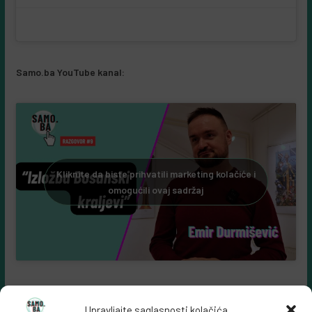
Samo.ba YouTube kanal:
Kliknite da biste prihvatili marketing kolačiće i
omogućili ovaj sadržaj
Upravljajte saglasnosti kolačića