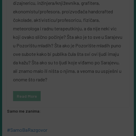
dizajnericu, inžinjera/književnika, grafitera,
ekonomistu/profesora, proizvođača handcrafted
čokolade, aktivisticu/profesoricu, fizičara,
meteorologa i radnu terapeutkinju, a da nije neki vic
koji ovako slično počinje? Šta ako je to sve u Sarajevu
u Pozorištu mladih? Šta ako je Pozorište mladih puno
ove subote kako bi publika čula šta svi ovi ljudi imaju
da kažu? Šta ako su to ljudi koje viđamo po Sarajevu,
ali znamo malo ili ništa o njima, a veoma su uspješni u
onome što rade?
Read More
Samo me zanima:
#SamoBaRazgovor