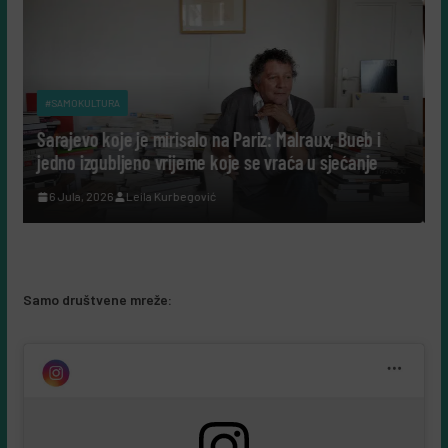
#SAMOKULTURA
risalo na Pariz: Malraux, Bueb i
Tako su govorili: Šta nam
rijeme koje se vraća u sjećanje
cijeli život posvetili nauci
urbegović
7 Augusta, 2026
Leila Kurbe
Samo društvene mreže: