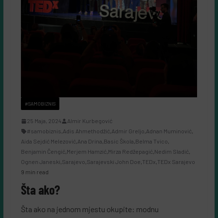
#SAMOBIZNIS
25 Maja, 2024
Almir Kurbegović
#samobiznis
,
Adis Ahmethodžić
,
Admir Greljo
,
Adnan Muminović
,
Aida Sejdić Melezović
,
Ana Drina
,
Basic Škola
,
Belma Tvico
,
Benjamin Čengić
,
Merjem Hamzić
,
Mirza Redžepagić
,
Nedim Sladić
,
Ognen Janeski
,
Sarajevo
,
Sarajevski John Doe
,
TEDx
,
TEDx Sarajevo
9 min read
Šta ako?
Šta ako na jednom mjestu okupite: modnu