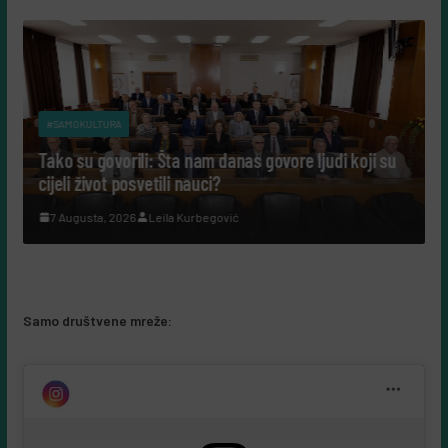
#SAMOKULTURA
Tako su govorili: Šta nam danas govore ljudi koji su
cijeli život posvetili nauci?
7 Augusta, 2026
Leila Kurbegović
Samo društvene mreže: