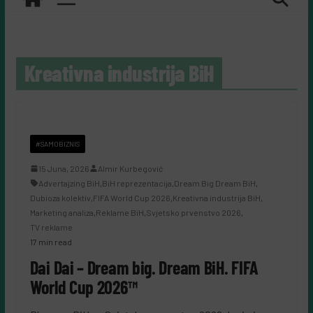
Kreativna industrija BiH
#SAMOBIZNIS
15 Juna, 2026
Almir Kurbegović
Advertajzing BiH
,
BiH reprezentacija
,
Dream Big Dream BiH
,
Dubioza kolektiv
,
FIFA World Cup 2026
,
Kreativna industrija BiH
,
Marketing analiza
,
Reklame BiH
,
Svjetsko prvenstvo 2026
,
TV reklame
17 min read
Dai Dai – Dream big. Dream BiH. FIFA
World Cup 2026™