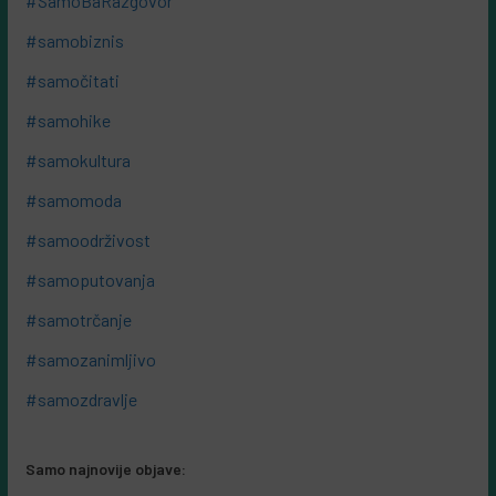
#SamoBaRazgovor
#samobiznis
#samočitati
#samohike
#samokultura
#samomoda
#samoodrživost
#samoputovanja
#samotrčanje
#samozanimljivo
#samozdravlje
Samo najnovije objave: