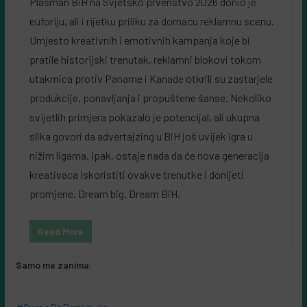
Plasman BiH na Svjetsko prvenstvo 2026 donio je
euforiju, ali i rijetku priliku za domaću reklamnu scenu.
Umjesto kreativnih i emotivnih kampanja koje bi
pratile historijski trenutak, reklamni blokovi tokom
utakmica protiv Paname i Kanade otkrili su zastarjele
produkcije, ponavljanja i propuštene šanse. Nekoliko
svijetlih primjera pokazalo je potencijal, ali ukupna
slika govori da advertajzing u BiH još uvijek igra u
nižim ligama. Ipak, ostaje nada da će nova generacija
kreativaca iskoristiti ovakve trenutke i donijeti
promjene. Dream big. Dream BiH.
Read More
Samo me zanima: