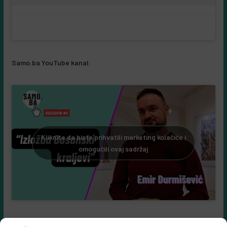
Samo.ba YouTube kanal:
Kliknite da biste prihvatili marketing kolačiće i
omogućili ovaj sadržaj