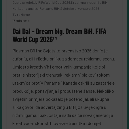
Dubioza kolektiv
,
FIFA World Cup 2026
,
Kreativna industrija BiH
,
Marketing analiza
,
Reklame BiH
,
Svjetsko prvenstvo 2026
,
TV reklame
17 min read
Dai Dai – Dream big. Dream BiH. FIFA
World Cup 2026™
Plasman BiH na Svjetsko prvenstvo 2026 donio je
euforiju, ali i rijetku priliku za domaću reklamnu scenu.
Umjesto kreativnih i emotivnih kampanja koje bi
pratile historijski trenutak, reklamni blokovi tokom
utakmica protiv Paname i Kanade otkrili su zastarjele
produkcije, ponavljanja i propuštene šanse. Nekoliko
svijetlih primjera pokazalo je potencijal, ali ukupna
slika govori da advertajzing u BiH još uvijek igra u
nižim ligama. Ipak, ostaje nada da će nova generacija
kreativaca iskoristiti ovakve trenutke i donijeti