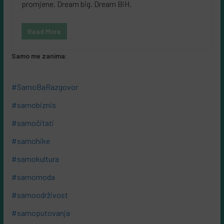
promjene. Dream big. Dream BiH.
Read More
Samo me zanima:
#SamoBaRazgovor
#samobiznis
#samočitati
#samohike
#samokultura
#samomoda
#samoodrživost
#samoputovanja