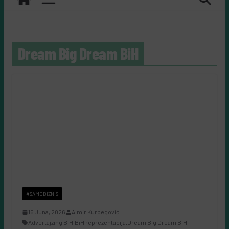
Dream Big Dream BiH
#SAMOBIZNIS
15 Juna, 2026
Almir Kurbegović
Advertajzing BiH
,
BiH reprezentacija
,
Dream Big Dream BiH
,