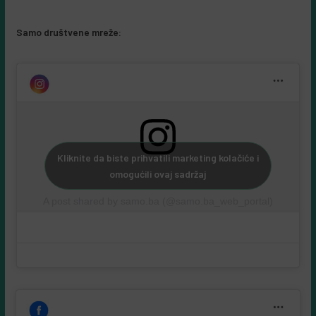
Samo društvene mreže:
Kliknite da biste prihvatili marketing kolačiće i
omogućili ovaj sadržaj
A post shared by samo.ba (@samo.ba_web_portal)