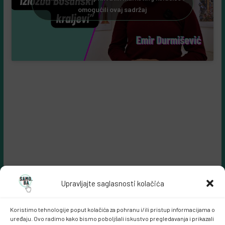
omogućili ovaj sadržaj
Upravljajte saglasnosti kolačića
Koristimo tehnologije poput kolačića za pohranu i/ili pristup informacijama o
uređaju. Ovo radimo kako bismo poboljšali iskustvo pregledavanja i prikazali