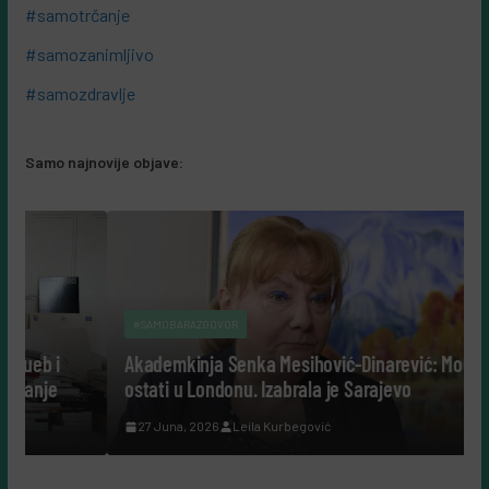
#samotrčanje
#samozanimljivo
#samozdravlje
Samo najnovije objave:
#SAMOBARAZGOVOR
i
Akademkinja Senka Mesihović-Dinarević: Mogla je
ostati u Londonu. Izabrala je Sarajevo
27 Juna, 2026
Leila Kurbegović