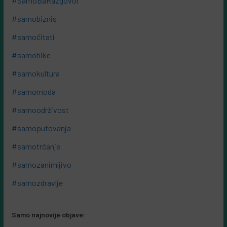
#SamoBaRazgovor
#samobiznis
#samočitati
#samohike
#samokultura
#samomoda
#samoodrživost
#samoputovanja
#samotrčanje
#samozanimljivo
#samozdravlje
Samo najnovije objave: