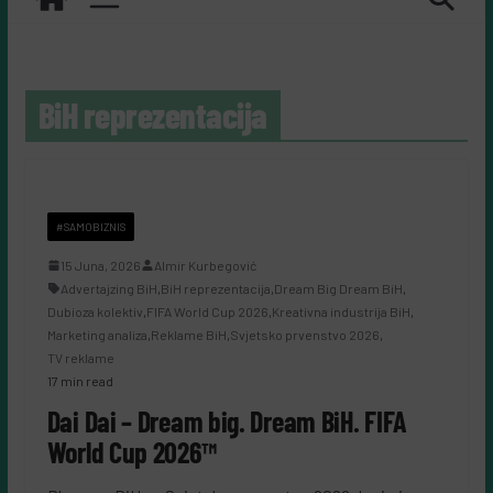
BiH reprezentacija
#SAMOBIZNIS
15 Juna, 2026
Almir Kurbegović
Advertajzing BiH
,
BiH reprezentacija
,
Dream Big Dream BiH
,
Dubioza kolektiv
,
FIFA World Cup 2026
,
Kreativna industrija BiH
,
Marketing analiza
,
Reklame BiH
,
Svjetsko prvenstvo 2026
,
TV reklame
17 min read
Dai Dai – Dream big. Dream BiH. FIFA
World Cup 2026™