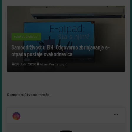
#SAMOODRŽIVOST
Samoodrživost u BiH: Odgovorno zbrinjavanje e-
otpada postaje svakodnevica
28 Jula, 2026
Almir Kurbegović
Samo društvene mreže: