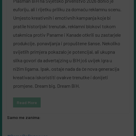
Plasman BiH na Svjetsko prvenstvo 2026 donio je
euforiju, ali i rijetku priliku za domaću reklamnu scenu.
Umjesto kreativnih i emotivnih kampanja koje bi
pratile historijski trenutak, reklamni blokovi tokom
utakmica protiv Paname i Kanade otkrili su zastarjele
produkcije, ponavljanja i propuštene šanse. Nekoliko
svijetlih primjera pokazalo je potencijal, ali ukupna
slika govori da advertajzing u BiH još uvijek igra u
nižim ligama. Ipak, ostaje nada da će nova generacija
kreativaca iskoristiti ovakve trenutke i donijeti
promjene. Dream big. Dream BiH.
Read More
Samo me zanima: