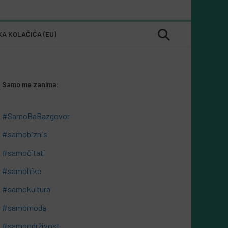
KA KOLAČIĆA (EU)
Samo me zanima:
#SamoBaRazgovor
#samobiznis
#samočitati
#samohike
#samokultura
#samomoda
#samoodrživost