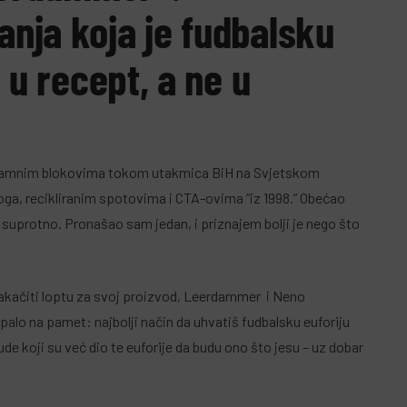
nja koja je fudbalsku
5 Augusta, 2026
Almir Kurbegović
 u recept, a ne u
eklamnim blokovima tokom utakmica BiH na Svjetskom
ga, recikliranim spotovima i CTA-ovima “iz 1998.” Obećao
e suprotno. Pronašao sam jedan, i priznajem bolji je nego što
zakačiti loptu za svoj proizvod, Leerdammer i Neno
 palo na pamet: najbolji način da uhvatiš fudbalsku euforiju
ude koji su već dio te euforije da budu ono što jesu – uz dobar