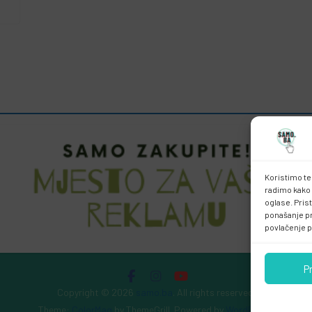
Koristimo te
radimo kako 
oglase. Pris
ponašanje pri
povlačenje p
P
Copyright © 2026
samo.ba
. All rights reserved.
Theme:
ColorMag
by ThemeGrill. Powered by
WordPress
.