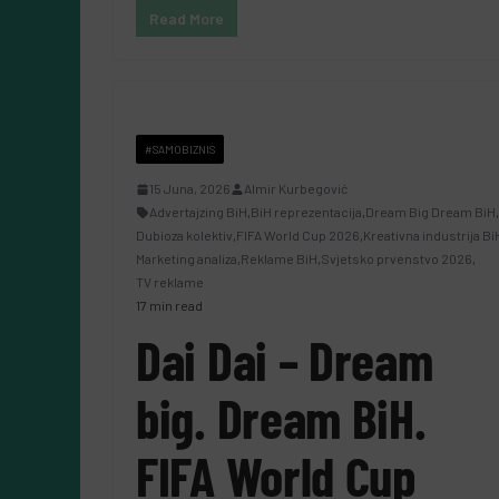
Read More
#SAMOBIZNIS
15 Juna, 2026
Almir Kurbegović
Advertajzing BiH
,
BiH reprezentacija
,
Dream Big Dream BiH
,
Dubioza kolektiv
,
FIFA World Cup 2026
,
Kreativna industrija Bi
Marketing analiza
,
Reklame BiH
,
Svjetsko prvenstvo 2026
,
TV reklame
17 min read
Dai Dai – Dream
big. Dream BiH.
FIFA World Cup