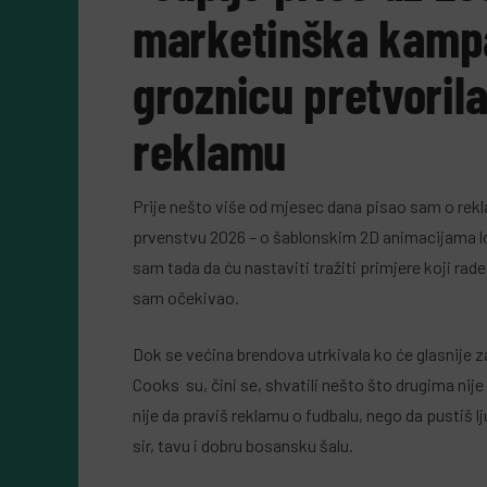
marketinška kampa
groznicu pretvorila
reklamu
Prije nešto više od mjesec dana pisao sam o r
prvenstvu 2026 – o šablonskim 2D animacijama lo
sam tada da ću nastaviti tražiti primjere koji rad
sam očekivao.
Dok se većina brendova utrkivala ko će glasnije 
Cooks su, čini se, shvatili nešto što drugima nije
nije da praviš reklamu o fudbalu, nego da pustiš lj
sir, tavu i dobru bosansku šalu.