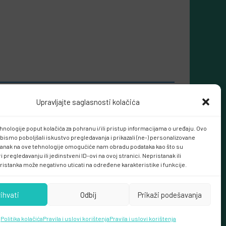
Upravljajte saglasnosti kolačića
hnologije poput kolačića za pohranu i/ili pristup informacijama o uređaju. Ovo
bismo poboljšali iskustvo pregledavanja i prikazali (ne-) personalizovane
tanak na ove tehnologije omogućiće nam obradu podataka kao što su
 pregledavanju ili jedinstveni ID-ovi na ovoj stranici. Nepristanak ili
ristanka može negativno uticati na određene karakteristike i funkcije.
rihvati
Odbij
Prikaži podešavanja
Politika kolačića
Pravila i uslovi korištenja
Pravila i uslovi korištenja