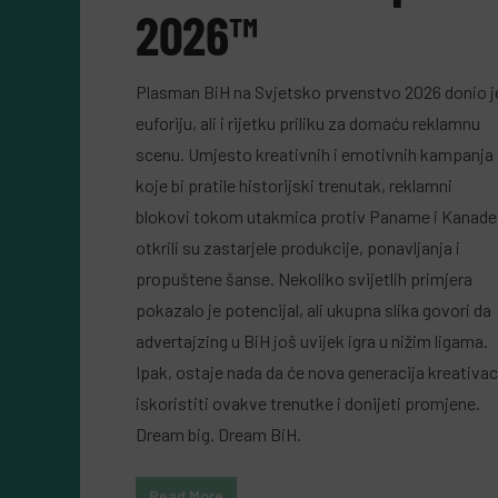
2026™
Plasman BiH na Svjetsko prvenstvo 2026 donio j
euforiju, ali i rijetku priliku za domaću reklamnu
scenu. Umjesto kreativnih i emotivnih kampanja
koje bi pratile historijski trenutak, reklamni
blokovi tokom utakmica protiv Paname i Kanade
otkrili su zastarjele produkcije, ponavljanja i
propuštene šanse. Nekoliko svijetlih primjera
pokazalo je potencijal, ali ukupna slika govori da
advertajzing u BiH još uvijek igra u nižim ligama.
Ipak, ostaje nada da će nova generacija kreativa
iskoristiti ovakve trenutke i donijeti promjene.
Dream big. Dream BiH.
Read More