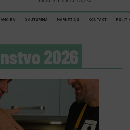
Samo je u "samo" razlika.
SAMO.BA
O AUTORIMA
MARKETING
KONTAKT
POLITI
enstvo 2026