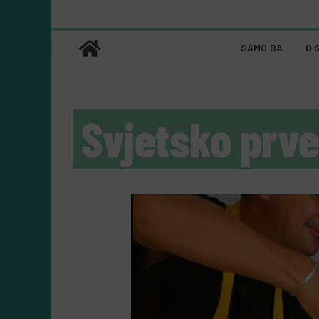
SAMO.BA
O 
Svjetsko prv