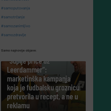
#samoputovanja
#samotrčanje
#samozanimljivo
#samozdravlje
Samo najnovije objave:
#SAMOODRŽIVOST
Samoodrživost u BiH:
Odgovorno zbrinjavanje e-
nja
otpada postaje
oznicu
svakodnevica
a ne u
28 Jula, 2026
Almir Kurbegović