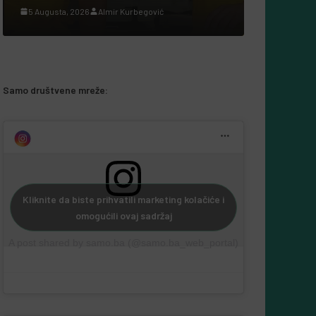
Samo društvene mreže:
Kliknite da biste prihvatili marketing kolačiće i
omogućili ovaj sadržaj
A post shared by samo.ba (@samo.ba_web_portal)