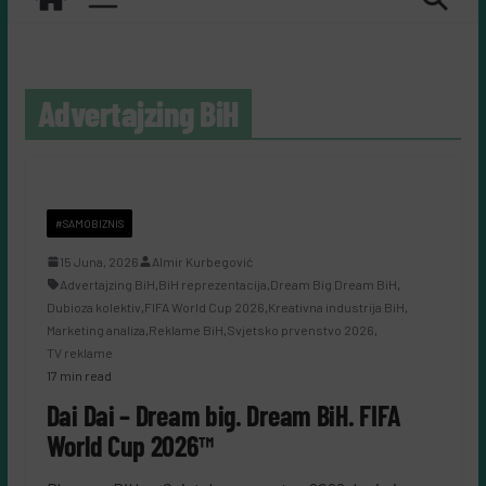
Advertajzing BiH
#SAMOBIZNIS
15 Juna, 2026
Almir Kurbegović
Advertajzing BiH
,
BiH reprezentacija
,
Dream Big Dream BiH
,
Dubioza kolektiv
,
FIFA World Cup 2026
,
Kreativna industrija BiH
,
Marketing analiza
,
Reklame BiH
,
Svjetsko prvenstvo 2026
,
TV reklame
17 min read
Dai Dai – Dream big. Dream BiH. FIFA
World Cup 2026™