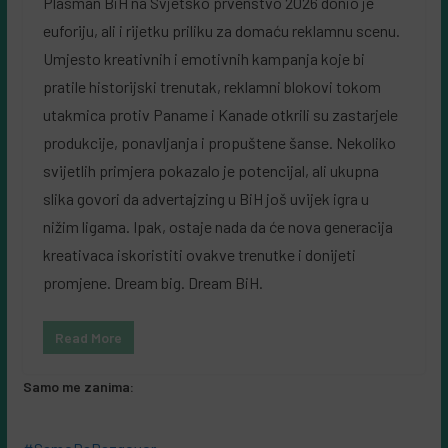
Plasman BiH na Svjetsko prvenstvo 2026 donio je
euforiju, ali i rijetku priliku za domaću reklamnu scenu.
Umjesto kreativnih i emotivnih kampanja koje bi
pratile historijski trenutak, reklamni blokovi tokom
utakmica protiv Paname i Kanade otkrili su zastarjele
produkcije, ponavljanja i propuštene šanse. Nekoliko
svijetlih primjera pokazalo je potencijal, ali ukupna
slika govori da advertajzing u BiH još uvijek igra u
nižim ligama. Ipak, ostaje nada da će nova generacija
kreativaca iskoristiti ovakve trenutke i donijeti
promjene. Dream big. Dream BiH.
Read More
Samo me zanima: