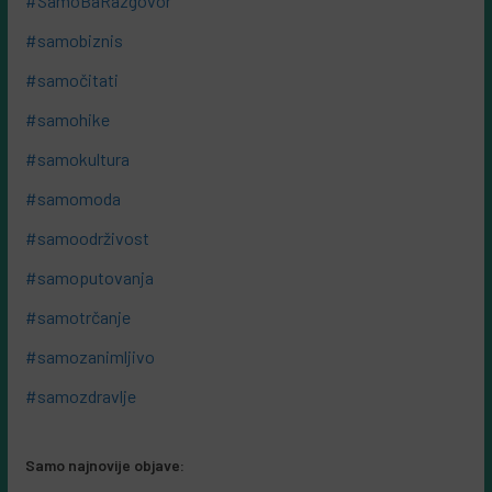
#SamoBaRazgovor
#samobiznis
#samočitati
#samohike
#samokultura
#samomoda
#samoodrživost
#samoputovanja
#samotrčanje
#samozanimljivo
#samozdravlje
Samo najnovije objave: