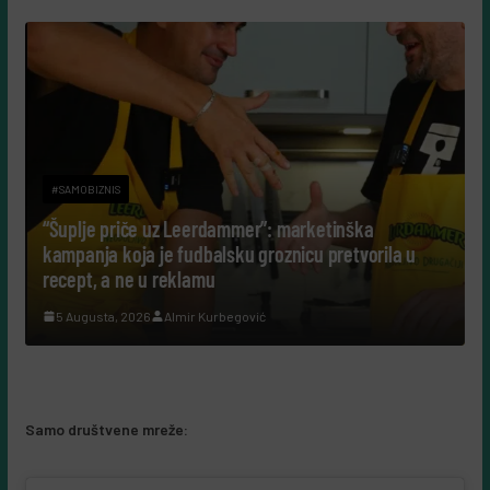
#SAMOBIZNIS
“Šuplje priče uz Leerdammer”: marketinška
kampanja koja je fudbalsku groznicu pretvorila u
recept, a ne u reklamu
5 Augusta, 2026
Almir Kurbegović
Samo društvene mreže: