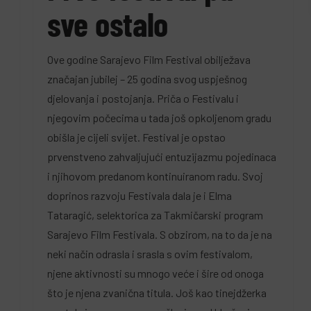
sve ostalo
Ove godine Sarajevo Film Festival obilježava
značajan jubilej – 25 godina svog uspješnog
djelovanja i postojanja. Priča o Festivalu i
njegovim počecima u tada još opkoljenom gradu
obišla je cijeli svijet. Festival je opstao
prvenstveno zahvaljujući entuzijazmu pojedinaca
i njihovom predanom kontinuiranom radu. Svoj
doprinos razvoju Festivala dala je i Elma
Tataragić, selektorica za Takmičarski program
Sarajevo Film Festivala. S obzirom, na to da je na
neki način odrasla i srasla s ovim festivalom,
njene aktivnosti su mnogo veće i šire od onoga
što je njena zvanična titula. Još kao tinejdžerka