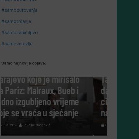
#samoputovanja
#samotrčanje
#samozanimljivo
#samozdravlje
Samo najnovije objave:
#SAMOKULTURA
Tako su govorili: Šta nam
danas govore ljudi koji su
cijeli život posvetili
nauci?
7 Augusta, 2026
Leila Kurbegović