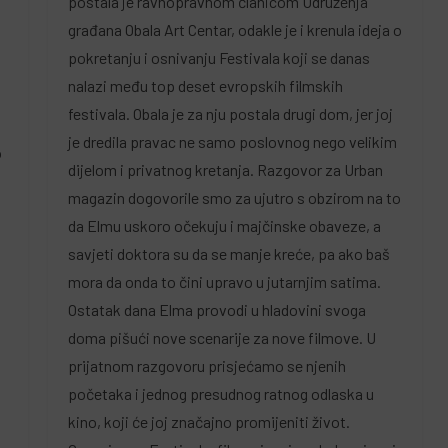
postala je ravnopravnom članicom Udruženja
građana Obala Art Centar, odakle je i krenula ideja o
pokretanju i osnivanju Festivala koji se danas
nalazi među top deset evropskih filmskih
festivala. Obala je za nju postala drugi dom, jer joj
je dredila pravac ne samo poslovnog nego velikim
o
dijelom i privatnog kretanja. Razgovor za Urban
magazin dogovorile smo za ujutro s obzirom na to
da Elmu uskoro očekuju i majčinske obaveze, a
savjeti doktora su da se manje kreće, pa ako baš
mora da onda to čini upravo u jutarnjim satima.
Ostatak dana Elma provodi u hladovini svoga
doma pišući nove scenarije za nove filmove. U
prijatnom razgovoru prisjećamo se njenih
početaka i jednog presudnog ratnog odlaska u
kino, koji će joj značajno promijeniti život.