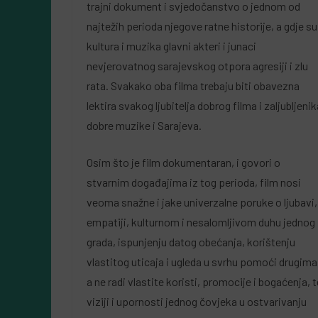
trajni dokument i svjedočanstvo o jednom od
najtežih perioda njegove ratne historije, a gdje su
kultura i muzika glavni akteri i junaci
nevjerovatnog sarajevskog otpora agresiji i zlu
rata. Svakako oba filma trebaju biti obavezna
lektira svakog ljubitelja dobrog filma i zaljubljenik
dobre muzike i Sarajeva.
Osim što je film dokumentaran, i govori o
stvarnim događajima iz tog perioda, film nosi
veoma snažne i jake univerzalne poruke o ljubavi,
empatiji, kulturnom i nesalomljivom duhu jednog
grada, ispunjenju datog obećanja, korištenju
vlastitog uticaja i ugleda u svrhu pomoći drugima
a ne radi vlastite koristi, promocije i bogaćenja, t
viziji i upornosti jednog čovjeka u ostvarivanju