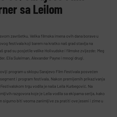
rner sa Leilom
a svom završetku. Velika filmska imena ovih dana borave u
vog festivala koji barem na kratko naš grad stavlja na
 grad su posjetile velike Holivudske i filmske zvijezde: Meg
er, Elia Suleiman, Alexander Payne i mnogi drugi.
noviji program u sklopu Sarajevo Film Festivala posvećen
i segment i program festivala. Nakon premijernih prikazivanja
Festivalskom trgu vodila je naša Leila Kurbegović. Na
jivih razgovora koje je Leila vodila sa ekipama serija, kako
 sigurno biti veoma zanimljive za pratiti ove jeseni i zime u