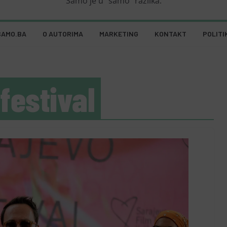
Samo je u "samo" razlika.
SAMO.BA
O AUTORIMA
MARKETING
KONTAKT
POLITI
festival