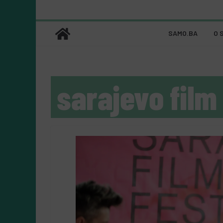
SAMO.BA
O 
sarajevo film 