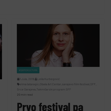
#SAMOKULTURA
1 Jula, 2019
Leila Kurbegović
elma tataragic
,
Obala Art Centar
,
sarajevo film festival
,
SFF
,
Srce Sarajeva
,
Takmičarski program SFF
20 min read
Prvo festival pa