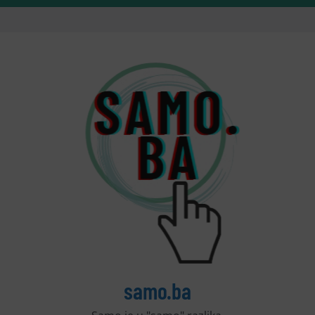
samo.ba