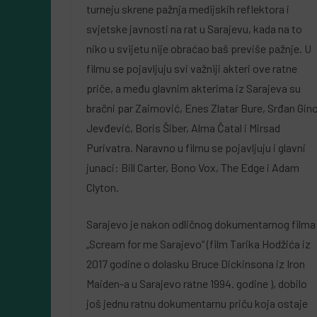
turneju skrene pažnja medijskih reflektora i
svjetske javnosti na rat u Sarajevu, kada na to
niko u svijetu nije obraćao baš previše pažnje. U
filmu se pojavljuju svi važniji akteri ove ratne
priče, a među glavnim akterima iz Sarajeva su
bračni par Zaimović, Enes Zlatar Bure, Srđan Gin
Jevđević, Boris Šiber, Alma Čatal i Mirsad
Purivatra. Naravno u filmu se pojavljuju i glavni
junaci: Bill Carter, Bono Vox, The Edge i Adam
Clyton.
Sarajevo je nakon odličnog dokumentarnog filma
„Scream for me Sarajevo“ (film Tarika Hodžića iz
2017 godine o dolasku Bruce Dickinsona iz Iron
Maiden-a u Sarajevo ratne 1994. godine ), dobilo
još jednu ratnu dokumentarnu priču koja ostaje