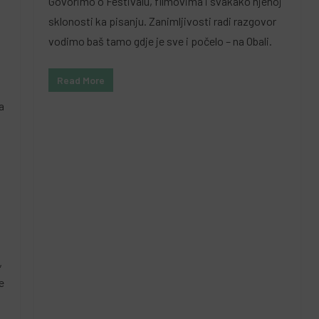
Govorimo o Festivalu, filmovima i svakako njenoj
sklonosti ka pisanju. Zanimljivosti radi razgovor
vodimo baš tamo gdje je sve i počelo – na Obali.
Read More
a
,
e