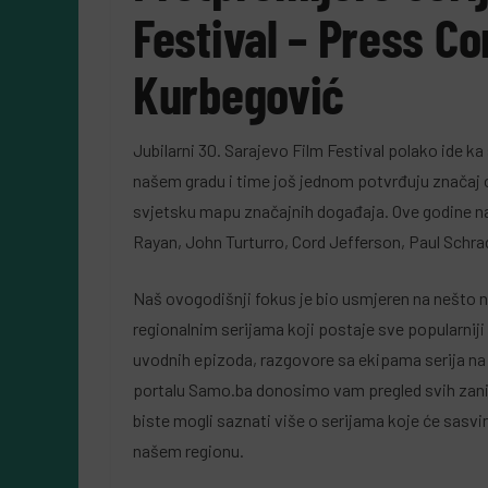
Festival – Press Co
6
Almir Kurbegović
Kurbegović
Jubilarni 30. Sarajevo Film Festival polako ide k
našem gradu i time još jednom potvrđuju značaj o
svjetsku mapu značajnih događaja. Ove godine naš
Rayan, John Turturro, Cord Jefferson, Paul Schrad
Naš ovogodišnji fokus je bio usmjeren na nešto 
regionalnim serijama koji postaje sve popularnij
uvodnih epizoda, razgovore sa ekipama serija na 
portalu Samo.ba donosimo vam pregled svih zaniml
biste mogli saznati više o serijama koje će sasvim
našem regionu.