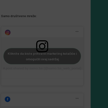
Samo društvene mreže:
Kliknite da biste prihvatili marketing kolačiće i
omogućili ovaj sadržaj
A post shared by samo.ba (@samo.ba_web_portal)