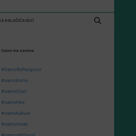
KA KOLAČIĆA (EU)
Samo me zanima:
#SamoBaRazgovor
#samobiznis
#samočitati
#samohike
#samokultura
#samomoda
#samoodrživost