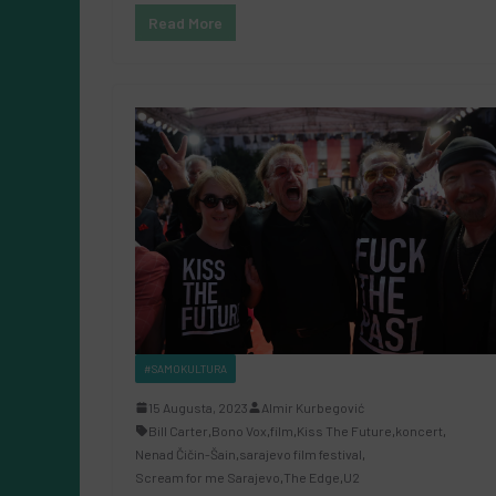
Read More
#SAMOKULTURA
15 Augusta, 2023
Almir Kurbegović
Bill Carter
,
Bono Vox
,
film
,
Kiss The Future
,
koncert
,
Nenad Čičin-Šain
,
sarajevo film festival
,
Scream for me Sarajevo
,
The Edge
,
U2