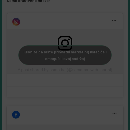
Samo društvene mreže:
Kliknite da biste prihvatili marketing kolačiće i
omogućili ovaj sadržaj
A post shared by samo.ba (@samo.ba_web_portal)