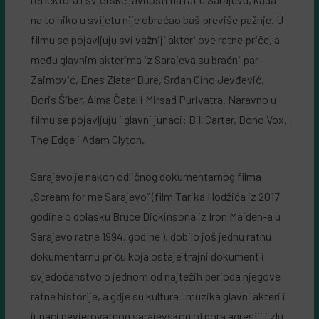
na to niko u svijetu nije obraćao baš previše pažnje. U
filmu se pojavljuju svi važniji akteri ove ratne priče, a
među glavnim akterima iz Sarajeva su bračni par
Zaimović, Enes Zlatar Bure, Srđan Gino Jevđević,
Boris Šiber, Alma Čatal i Mirsad Purivatra. Naravno u
filmu se pojavljuju i glavni junaci: Bill Carter, Bono Vox,
The Edge i Adam Clyton.
Sarajevo je nakon odličnog dokumentarnog filma
„Scream for me Sarajevo“ (film Tarika Hodžića iz 2017
godine o dolasku Bruce Dickinsona iz Iron Maiden-a u
Sarajevo ratne 1994. godine ), dobilo još jednu ratnu
dokumentarnu priču koja ostaje trajni dokument i
svjedočanstvo o jednom od najtežih perioda njegove
ratne historije, a gdje su kultura i muzika glavni akteri i
junaci nevjerovatnog sarajevskog otpora agresiji i zlu