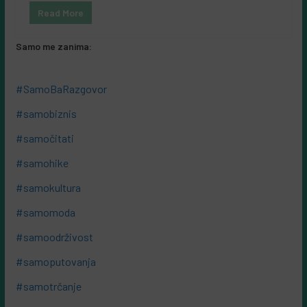
Read More
Samo me zanima:
#SamoBaRazgovor
#samobiznis
#samočitati
#samohike
#samokultura
#samomoda
#samoodrživost
#samoputovanja
#samotrčanje