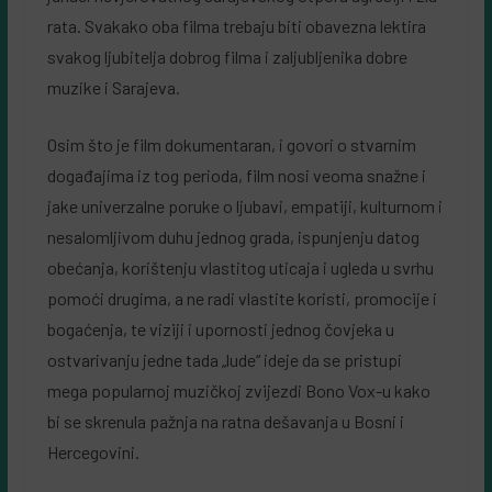
rata. Svakako oba filma trebaju biti obavezna lektira
svakog ljubitelja dobrog filma i zaljubljenika dobre
muzike i Sarajeva.
Osim što je film dokumentaran, i govori o stvarnim
događajima iz tog perioda, film nosi veoma snažne i
jake univerzalne poruke o ljubavi, empatiji, kulturnom i
nesalomljivom duhu jednog grada, ispunjenju datog
obećanja, korištenju vlastitog uticaja i ugleda u svrhu
pomoći drugima, a ne radi vlastite koristi, promocije i
bogaćenja, te viziji i upornosti jednog čovjeka u
ostvarivanju jedne tada „lude“ ideje da se pristupi
mega popularnoj muzičkoj zvijezdi Bono Vox-u kako
bi se skrenula pažnja na ratna dešavanja u Bosni i
Hercegovini.