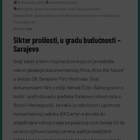
15 Augusta, 2023
Almir Kurbegović
Bill Carter
,
Bono Vox
,
film
,
Kiss The Future
,
koncert
,
Nenad Čičin-Šain
,
sarajevo film festival
,
Scream for me Sarajevo
,
The Edge
,
U2
10 min read
Sikter prošlosti, u gradu budućnosti –
Sarajevo
Ovaj tekst pišem inspiracijom koja mi je nadošla
nakon gledanja dokumentarnog filma „Kiss the future“
u sklopu 29. Sarajevo Film Festivala. Ovaj
dokumentarni film u režiji Nenad Čičin-Šaina govori o
borbi i preživljavanju građana Sarajeva tokom rata u
Bosni i Hercegovini, te kako je odlučnost i upornost
humanitarnog radnika Bill Carter-a dovela do
angažmana irskog mega popularnog rock benda U2 da
se kroz njihovu turneju skrene pažnja medijskih
reflektora i svjetske javnosti na rat u Sarajevu, kada