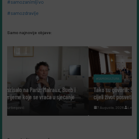
#samozanimljivo
#samozdravlje
Samo najnovije objave:
#SAMOKULTURA
x, Bueb i
Tako su govorili: Šta nam danas govore ljudi ko
 sjećanje
cijeli život posvetili nauci?
7 Augusta, 2026
Leila Kurbegović