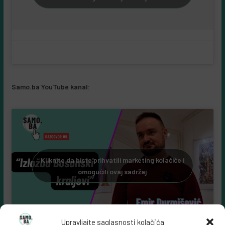
Kliknite da biste prihvatili marketing kolačiće i
omogućili ovaj sadržaj
Samo.ba YouTube kanal:
Kliknite da biste prihvatili marketing kolačiće i
omogućili ovaj sadržaj
Upravljajte saglasnosti kolačića