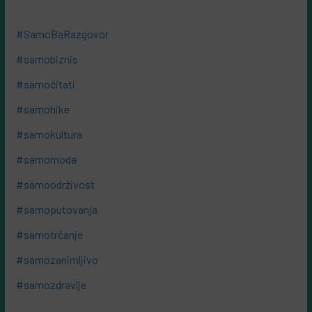
#SamoBaRazgovor
#samobiznis
#samočitati
#samohike
#samokultura
#samomoda
#samoodrživost
#samoputovanja
#samotrčanje
#samozanimljivo
#samozdravlje