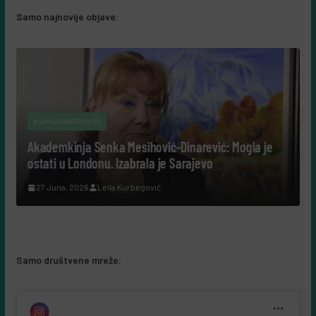
Samo najnovije objave:
ić-Dinarević: Mogla je
#SAMOBIZNIS
 je Sarajevo
“Šuplje priče uz Leerdammer”: m
ć
kampanja koja je fudbalsku grozn
recept, a ne u reklamu
5 Augusta, 2026
Almir Kurbegović
Samo društvene mreže: