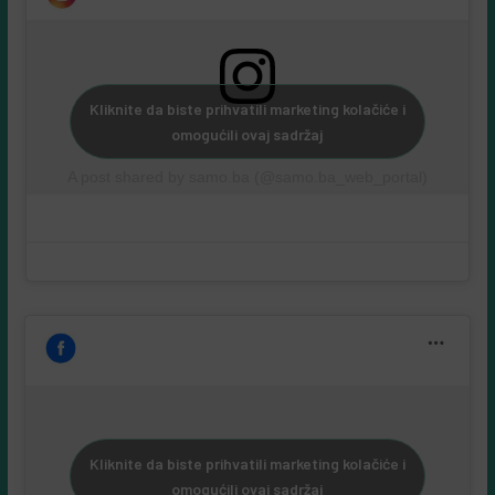
Kliknite da biste prihvatili marketing kolačiće i
omogućili ovaj sadržaj
A post shared by samo.ba (@samo.ba_web_portal)