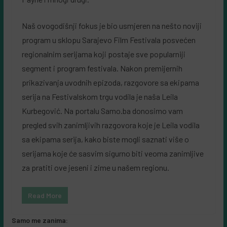
Naš ovogodišnji fokus je bio usmjeren na nešto noviji
program u sklopu Sarajevo Film Festivala posvećen
regionalnim serijama koji postaje sve popularniji
segment i program festivala. Nakon premijernih
prikazivanja uvodnih epizoda, razgovore sa ekipama
serija na Festivalskom trgu vodila je naša Leila
Kurbegović. Na portalu Samo.ba donosimo vam
pregled svih zanimljivih razgovora koje je Leila vodila
sa ekipama serija, kako biste mogli saznati više o
serijama koje će sasvim sigurno biti veoma zanimljive
za pratiti ove jeseni i zime u našem regionu.
Read More
Samo me zanima: