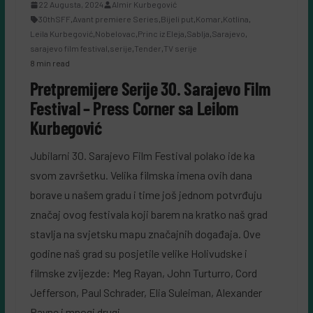
22 Augusta, 2024
Almir Kurbegović
30thSFF
,
Avant premiere Series
,
Bijeli put
,
Komar
,
Kotlina
,
Leila Kurbegović
,
Nobelovac
,
Princ iz Eleja
,
Sablja
,
Sarajevo
,
sarajevo film festival
,
serije
,
Tender
,
TV serije
8 min read
Pretpremijere Serije 30. Sarajevo Film
Festival – Press Corner sa Leilom
Kurbegović
Jubilarni 30. Sarajevo Film Festival polako ide ka
svom završetku. Velika filmska imena ovih dana
borave u našem gradu i time još jednom potvrđuju
značaj ovog festivala koji barem na kratko naš grad
stavlja na svjetsku mapu značajnih događaja. Ove
godine naš grad su posjetile velike Holivudske i
filmske zvijezde: Meg Rayan, John Turturro, Cord
Jefferson, Paul Schrader, Elia Suleiman, Alexander
Payne i mnogi drugi.