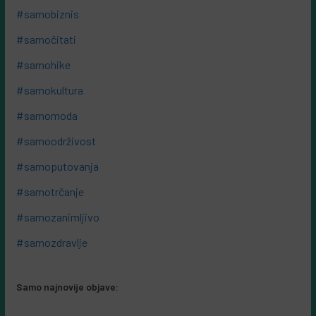
#samobiznis
#samočitati
#samohike
#samokultura
#samomoda
#samoodrživost
#samoputovanja
#samotrčanje
#samozanimljivo
#samozdravlje
Samo najnovije objave: