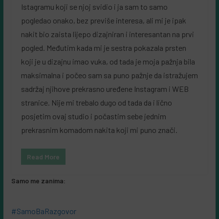
Istagramu koji se njoj svidio i ja sam to samo
pogledao onako, bez previše interesa, ali mi je ipak
nakit bio zaista lijepo dizajniran i interesantan na prvi
pogled. Međutim kada mi je sestra pokazala prsten
koji je u dizajnu imao vuka, od tada je moja pažnja bila
maksimalna i počeo sam sa puno pažnje da istražujem
sadržaj njihove prekrasno uređene Instagram i WEB
stranice. Nije mi trebalo dugo od tada da i lično
posjetim ovaj studio i počastim sebe jednim
prekrasnim komadom nakita koji mi puno znači.
Read More
Samo me zanima:
#SamoBaRazgovor