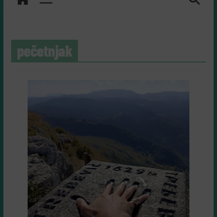
pečetnjak