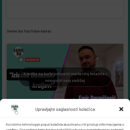
Samo.ba YouTube kanal:
Kliknite da biste prihvatili marketing kolačiće i
omogućili ovaj sadržaj
Upravljajte saglasnosti kolačića
Koristimo tehnologije poput kolačića za pohranu i/ili pristup informacijama o
uređaju. Ovo radimo kako bismo poboljšali iskustvo pregledavanja i prikazali