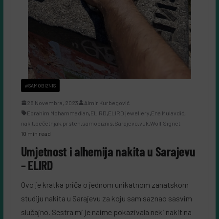
#SAMOBIZNIS
28 Novembra, 2023
Almir Kurbegović
Ebrahim Mohammadian
,
ELIRD
,
ELIRD jewellery
,
Ena Mulavdić
,
nakit
,
pečetnjak
,
prsten
,
samobiznis
,
Sarajevo
,
vuk
,
Wolf Signet
10 min read
Umjetnost i alhemija nakita u Sarajevu
– ELIRD
Ovo je kratka priča o jednom unikatnom zanatskom
studiju nakita u Sarajevu za koju sam saznao sasvim
slučajno. Sestra mi je naime pokazivala neki nakit na