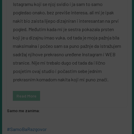
Istagramu koji se njoj svidio i ja sam to samo
pogledao onako, bez previše interesa, ali mi je ipak
nakit bio zaista lijepo dizajniran i interesantan na prvi
pogled. Međutim kada mi je sestra pokazala prsten
koji je u dizajnu imao vuka, od tada je moja pažnja bila
maksimalna i počeo sam sa puno pažnje da istražujem
sadržaj njihove prekrasno uređene Instagram i WEB
stranice. Nije mi trebalo dugo od tada da i lično
posjetim ovaj studio i počastim sebe jednim
prekrasnim komadom nakita koji mi puno znači.
Read More
Samo me zanima:
#SamoBaRazgovor