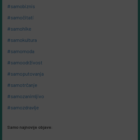
#samobiznis
#samočitati
#samohike
#samokultura
#samomoda
#samoodrživost
#samoputovanja
#samotrčanje
#samozanimljivo
#samozdravlje
Samo najnovije objave: