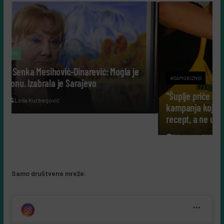
 Mogla je
#SAMOBIZNIS
“Šuplje priče uz Leerdammer”: marketinška
kampanja koja je fudbalsku groznicu pretvorila
recept, a ne u reklamu
5 Augusta, 2026
Almir Kurbegović
Samo društvene mreže: