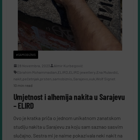
#SAMOBIZNIS
28 Novembra, 2023
Almir Kurbegović
Ebrahim Mohammadian
,
ELIRD
,
ELIRD jewellery
,
Ena Mulavdić
,
nakit
,
pečetnjak
,
prsten
,
samobiznis
,
Sarajevo
,
vuk
,
Wolf Signet
10 min read
Umjetnost i alhemija nakita u Sarajevu
– ELIRD
Ovo je kratka priča o jednom unikatnom zanatskom
studiju nakita u Sarajevu za koju sam saznao sasvim
slučajno. Sestra mi je naime pokazivala neki nakit na