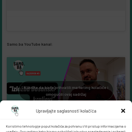
omogućili ovaj sadržaj
Samo.ba YouTube kanal:
Kliknite da biste prihvatili marketing kolačiće i
omogućili ovaj sadržaj
Upravljajte saglasnosti kolačića
Koristimo tehnologije poput kolačića za pohranu i/ili pristup informacijama o
uređaju. Ovo radimo kako bismo poboljšali iskustvo pregledavanja i prikazali