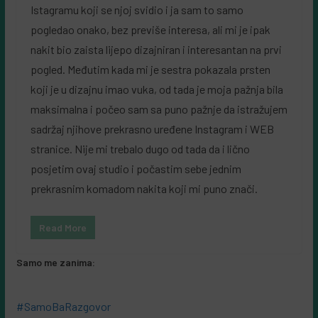
Istagramu koji se njoj svidio i ja sam to samo
pogledao onako, bez previše interesa, ali mi je ipak
nakit bio zaista lijepo dizajniran i interesantan na prvi
pogled. Međutim kada mi je sestra pokazala prsten
koji je u dizajnu imao vuka, od tada je moja pažnja bila
maksimalna i počeo sam sa puno pažnje da istražujem
sadržaj njihove prekrasno uređene Instagram i WEB
stranice. Nije mi trebalo dugo od tada da i lično
posjetim ovaj studio i počastim sebe jednim
prekrasnim komadom nakita koji mi puno znači.
Read More
Samo me zanima:
#SamoBaRazgovor