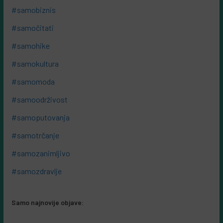
#samobiznis
#samočitati
#samohike
#samokultura
#samomoda
#samoodrživost
#samoputovanja
#samotrčanje
#samozanimljivo
#samozdravlje
Samo najnovije objave: