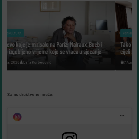
#SAMOKULTURA
 Malraux, Bueb i
Tako su govorili: Šta nam danas govore l
vraća u sjećanje
cijeli život posvetili nauci?
7 Augusta, 2026
Leila Kurbegović
Samo društvene mreže: