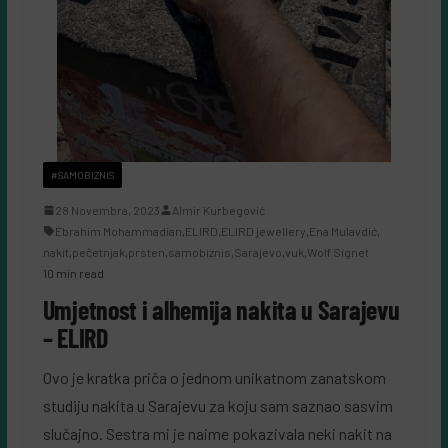
#SAMOBIZNIS
28 Novembra, 2023
Almir Kurbegović
Ebrahim Mohammadian
,
ELIRD
,
ELIRD jewellery
,
Ena Mulavdić
,
nakit
,
pečetnjak
,
prsten
,
samobiznis
,
Sarajevo
,
vuk
,
Wolf Signet
10 min read
Umjetnost i alhemija nakita u Sarajevu
– ELIRD
Ovo je kratka priča o jednom unikatnom zanatskom
studiju nakita u Sarajevu za koju sam saznao sasvim
slučajno. Sestra mi je naime pokazivala neki nakit na