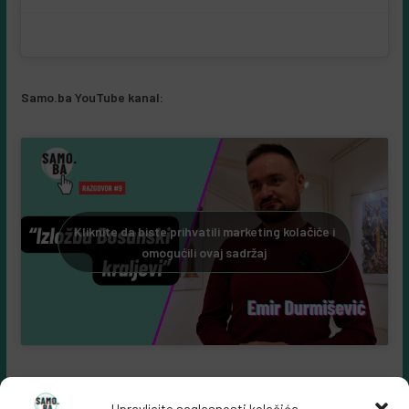
Samo.ba YouTube kanal:
Kliknite da biste prihvatili marketing kolačiće i
omogućili ovaj sadržaj
Upravljajte saglasnosti kolačića