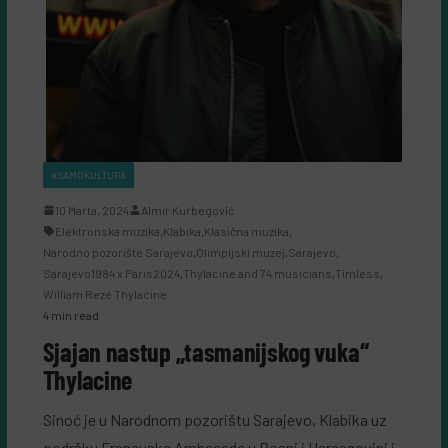
#SAMOKULTURA
10 Marta, 2024
Almir Kurbegović
Elektronska muzika
,
Klabika
,
Klasična muzika
,
Narodno pozorište Sarajevo
,
Olimpijski muzej
,
Sarajevo
,
Sarajevo1984 x Paris2024
,
Thylacine and 74 musicians
,
Timless
,
William Rezé Thylacine
4 min read
Sjajan nastup „tasmanijskog vuka“
Thylacine
Sinoć je u Narodnom pozorištu Sarajevo, Klabika uz
podršku Francuske Ambasade u Bosni i Hercegovini i