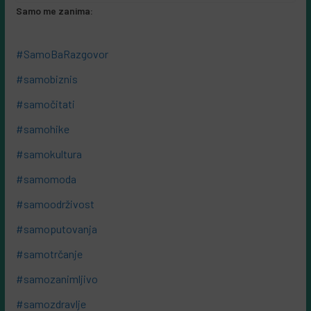
Samo me zanima:
#SamoBaRazgovor
#samobiznis
#samočitati
#samohike
#samokultura
#samomoda
#samoodrživost
#samoputovanja
#samotrčanje
#samozanimljivo
#samozdravlje