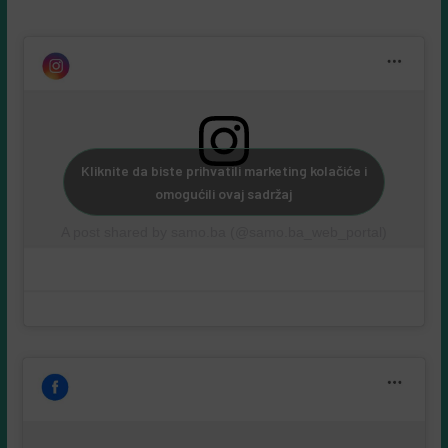
Samo društvene mreže:
Kliknite da biste prihvatili marketing kolačiće i
omogućili ovaj sadržaj
A post shared by samo.ba (@samo.ba_web_portal)