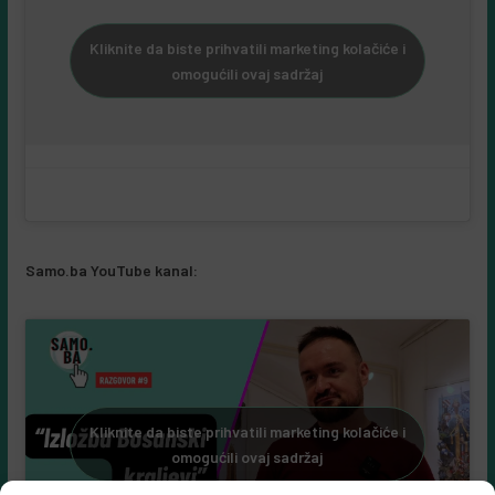
Kliknite da biste prihvatili marketing kolačiće i
omogućili ovaj sadržaj
Samo.ba YouTube kanal:
Kliknite da biste prihvatili marketing kolačiće i
omogućili ovaj sadržaj