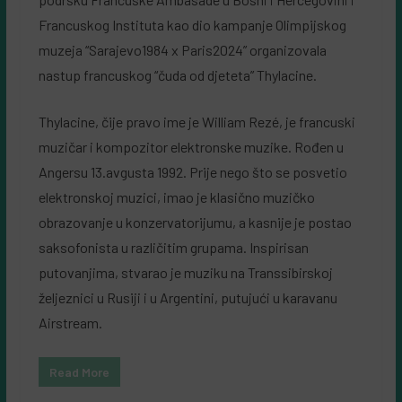
Francuskog Instituta kao dio kampanje Olimpijskog
muzeja “Sarajevo1984 x Paris2024” organizovala
nastup francuskog “čuda od djeteta” Thylacine.
Thylacine, čije pravo ime je William Rezé, je francuski
muzičar i kompozitor elektronske muzike. Rođen u
Angersu 13.avgusta 1992. Prije nego što se posvetio
elektronskoj muzici, imao je klasično muzičko
obrazovanje u konzervatorijumu, a kasnije je postao
saksofonista u različitim grupama. Inspirisan
putovanjima, stvarao je muziku na Transsibirskoj
željeznici u Rusiji i u Argentini, putujući u karavanu
Airstream.
Read More