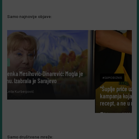
Samo najnovije objave:
ogla je
#SAMOBIZNIS
“Šuplje priče uz Leerdammer”: marketinška
kampanja koja je fudbalsku groznicu pretvorila u
recept, a ne u reklamu
5 Augusta, 2026
Almir Kurbegović