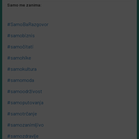
Samo me zanima:
#SamoBaRazgovor
#samobiznis
#samočitati
#samohike
#samokultura
#samomoda
#samoodrživost
#samoputovanja
#samotrčanje
#samozanimljivo
#samozdravlje