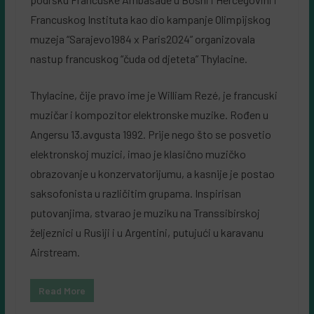
Francuskog Instituta kao dio kampanje Olimpijskog
muzeja “Sarajevo1984 x Paris2024” organizovala
nastup francuskog “čuda od djeteta” Thylacine.
Thylacine, čije pravo ime je William Rezé, je francuski
muzičar i kompozitor elektronske muzike. Rođen u
Angersu 13.avgusta 1992. Prije nego što se posvetio
elektronskoj muzici, imao je klasično muzičko
obrazovanje u konzervatorijumu, a kasnije je postao
saksofonista u različitim grupama. Inspirisan
putovanjima, stvarao je muziku na Transsibirskoj
željeznici u Rusiji i u Argentini, putujući u karavanu
Airstream.
Read More