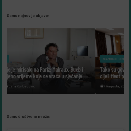
Samo najnovije objave:
#SAMOKULTURA
aux, Bueb i
Tako su govorili: Šta nam danas govore ljudi 
 u sjećanje
cijeli život posvetili nauci?
7 Augusta, 2026
Leila Kurbegović
Samo društvene mreže: