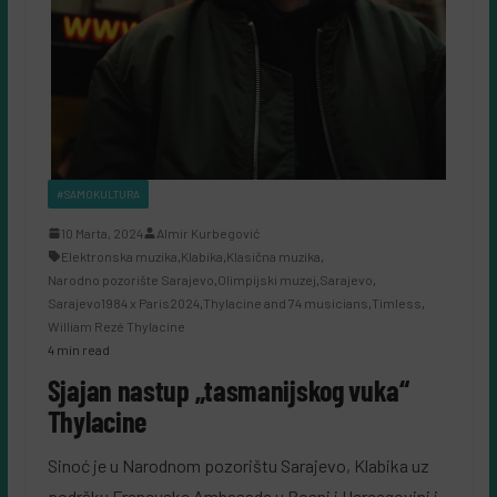
#SAMOKULTURA
10 Marta, 2024
Almir Kurbegović
Elektronska muzika
,
Klabika
,
Klasična muzika
,
Narodno pozorište Sarajevo
,
Olimpijski muzej
,
Sarajevo
,
Sarajevo1984 x Paris2024
,
Thylacine and 74 musicians
,
Timless
,
William Rezé Thylacine
4 min read
Sjajan nastup „tasmanijskog vuka“
Thylacine
Sinoć je u Narodnom pozorištu Sarajevo, Klabika uz
podršku Francuske Ambasade u Bosni i Hercegovini i