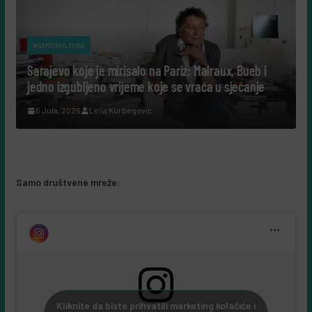
#SAMOKULTURA
alo na Pariz: Malraux, Bueb i
Tako su govorili: Šta nam da
eme koje se vraća u sjećanje
cijeli život posvetili nauci?
egović
7 Augusta, 2026
Leila Kurbegovi
Samo društvene mreže:
Kliknite da biste prihvatili marketing kolačiće i