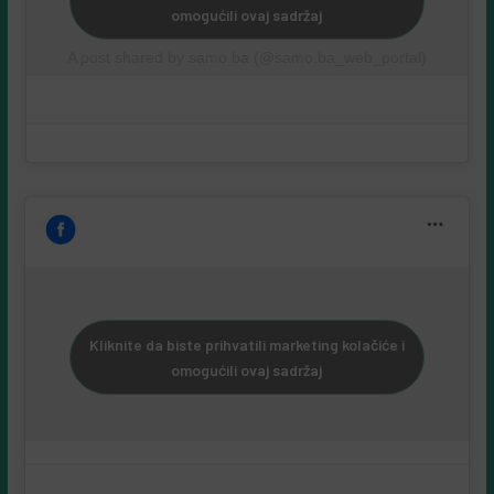
omogućili ovaj sadržaj
A post shared by samo.ba (@samo.ba_web_portal)
Kliknite da biste prihvatili marketing kolačiće i
omogućili ovaj sadržaj