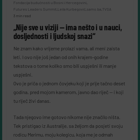
Fondacija budućnosti u Bosni i Hercegovini
,
Futures Leaders Summit
,
Leila Kurbegović
,
samo.ba
,
TVSA
3 min read
„Nije sve u viziji — ima nešto i u nauci,
dosljednosti i ljudskoj snazi“
Ne znam kako vrijeme prolazi vama, ali meni zaista
leti. I ovo nije još jedan od onih krajem-godine
tekstova o tome koliko smo bili uspješni ili manje
uspješni.
Ovo je priča o jednom čovjeku koji je prije tačno deset
godina, pred mojom kamerom, javno dao riječ — i koji
tu riječ živi danas.
Tada njegovo ime gotovo nikome nije značilo ništa.
Tek pristigao iz Australije, sa željom da posjeti svoju
rodicu Merimu, moju kolegicu, koja me je odmah