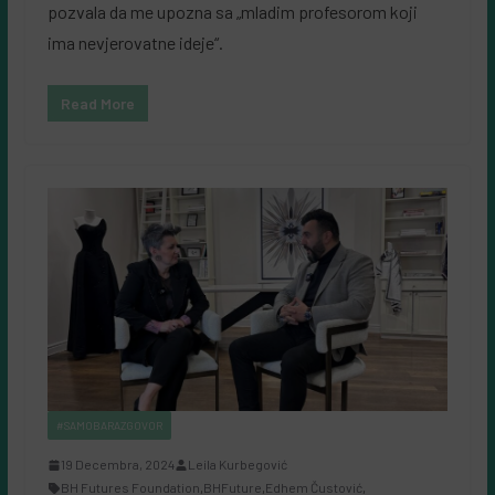
pozvala da me upozna sa „mladim profesorom koji
ima nevjerovatne ideje“.
Read More
#SAMOBARAZGOVOR
19 Decembra, 2024
Leila Kurbegović
BH Futures Foundation
,
BHFuture
,
Edhem Čustović
,