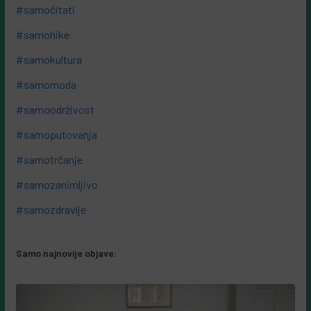
#samočitati
#samohike
#samokultura
#samomoda
#samoodrživost
#samoputovanja
#samotrčanje
#samozanimljivo
#samozdravlje
Samo najnovije objave: