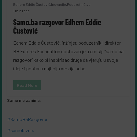
Edhem Eddie Čustović
,
Inovacije
,
Poduzetništvo
1 min read
Samo.ba razgovor Edhem Eddie
Čustović
Edhem Eddie Čustović, inžinjer, poduzetnik i direktor
BH Futures Foundation gostovao je u emisiji “samo.ba
razgovor” kako bi inspirisao druge da vjeruju u svoje
ideje i postanu najbolja verzija sebe.
Read More
Samo me zanima:
#SamoBaRazgovor
#samobiznis