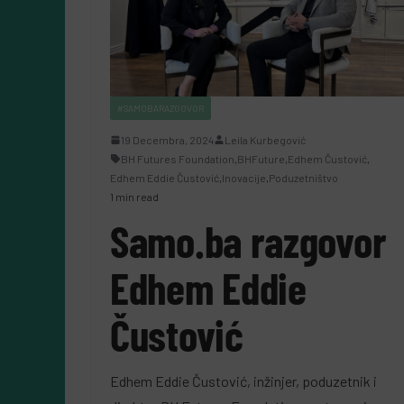
#SAMOBARAZGOVOR
19 Decembra, 2024
Leila Kurbegović
BH Futures Foundation
,
BHFuture
,
Edhem Čustović
,
Edhem Eddie Čustović
,
Inovacije
,
Poduzetništvo
1 min read
Samo.ba razgovor
Edhem Eddie
Čustović
Edhem Eddie Čustović, inžinjer, poduzetnik i