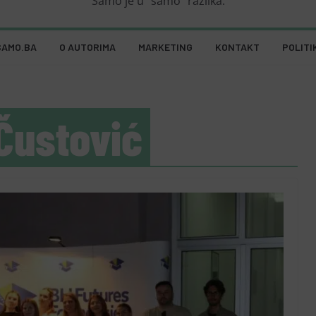
Samo je u "samo" razlika.
SAMO.BA
O AUTORIMA
MARKETING
KONTAKT
POLITI
Čustović