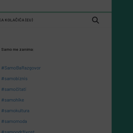
KA KOLAČIĆA (EU)
Samo me zanima:
#SamoBaRazgovor
#samobiznis
#samočitati
#samohike
#samokultura
#samomoda
#samoodrživost