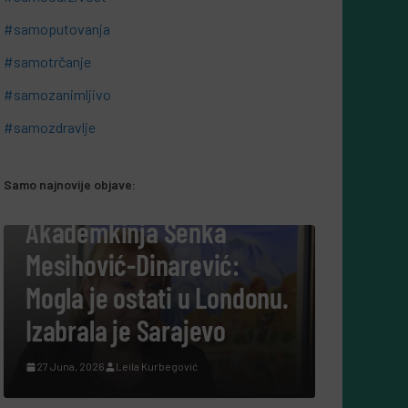
#samoputovanja
#samotrčanje
#samozanimljivo
#samozdravlje
Samo najnovije objave:
#SAMOBIZNIS
“Šuplje priče uz
Leerdammer”:
:
marketinška kampanja
donu.
koja je fudbalsku groznicu
pretvorila u recept, a ne u
reklamu