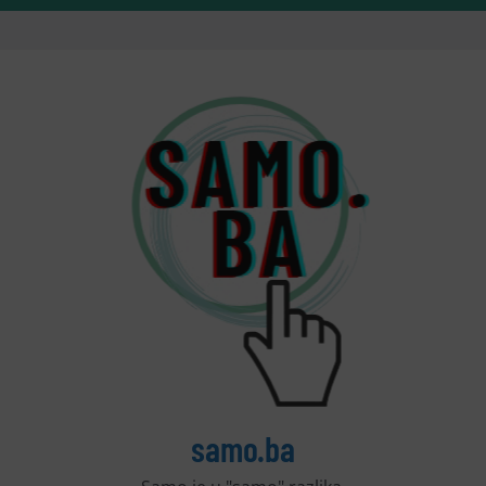
samo.ba