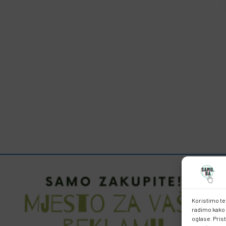
Koristimo te
radimo kako 
oglase. Pris