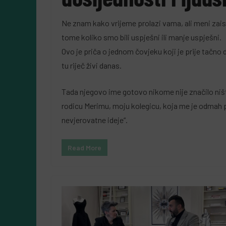
Ne znam kako vrijeme prolazi vama, ali meni zaist
tome koliko smo bili uspješni ili manje uspješni.
Ovo je priča o jednom čovjeku koji je prije tačno
tu riječ živi danas.
Tada njegovo ime gotovo nikome nije značilo ništa
rodicu Merimu, moju kolegicu, koja me je odmah
nevjerovatne ideje“.
Read More