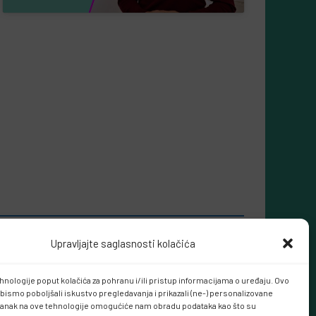
Upravljajte saglasnosti kolačića
hnologije poput kolačića za pohranu i/ili pristup informacijama o uređaju. Ovo
bismo poboljšali iskustvo pregledavanja i prikazali (ne-) personalizovane
tanak na ove tehnologije omogućiće nam obradu podataka kao što su