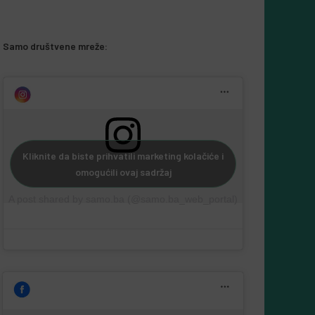
5 Augusta, 2026
Almir Kurbegović
Samo društvene mreže:
Kliknite da biste prihvatili marketing kolačiće i
omogućili ovaj sadržaj
A post shared by samo.ba (@samo.ba_web_portal)