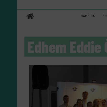
SAMO.BA
O 
Edhem Eddie 