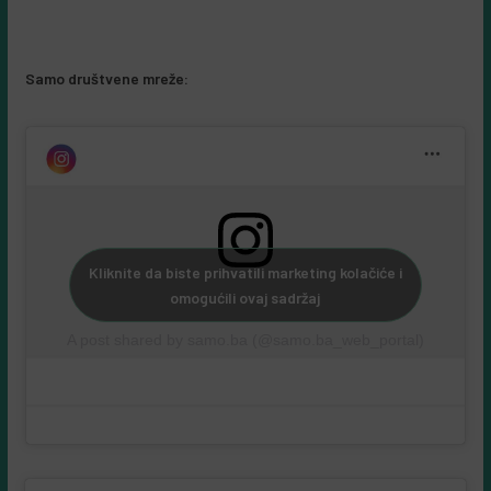
recept, a ne u reklamu
5 Augusta, 2026
Almir Kurbegović
Samo društvene mreže:
Kliknite da biste prihvatili marketing kolačiće i
omogućili ovaj sadržaj
A post shared by samo.ba (@samo.ba_web_portal)