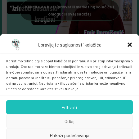
Kliknite da biste prihvatili marketing kolačiće i
omogućili ovaj sadržaj
Upravljajte saglasnosti kolačića
Koristimo tehnologije poput kolačića za pohranu i/ili pristup informacijama o
uređaju. Ovo radimo kako bismo poboljšali iskustvo pregledavanja i prikazali
(ne-) personalizovane oglase. Pristanak na ove tehnologije omogućiće nam
obradu podataka kao što su ponašanje pri pregledavanju ili jedinstveni ID-
ovi na ovoj stranici. Nepristanak ili povlačenje pristanka može negativno
uticati na određene karakteristike i funkcije.
Samo.ba MARKETING
Prihvati
Odbij
Prikaži podešavanja