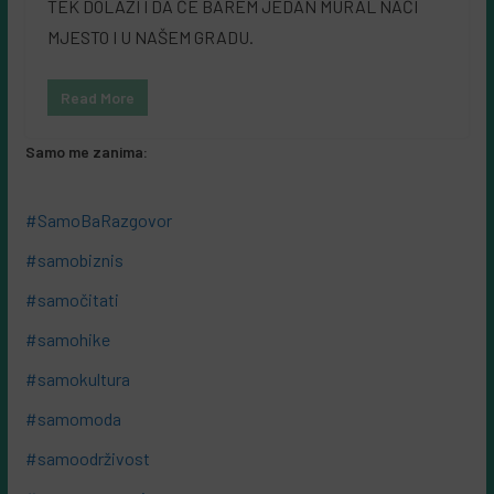
TEK DOLAZI I DA ĆE BAREM JEDAN MURAL NAĆI
MJESTO I U NAŠEM GRADU.
Read More
Samo me zanima:
#SamoBaRazgovor
#samobiznis
#samočitati
#samohike
#samokultura
#samomoda
#samoodrživost