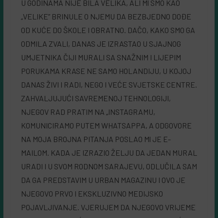
U GODINAMA NIJE BILA VELIKA, ALI Ml SMO KAO
„VELIKE” BRINULE O NJEMU DA BEZBJEDNO DOĐE
OD KUĆE DO ŠKOLE I OBRATNO. DAČO, KAKO SMO GA
ODMILA ZVALI, DANAS JE IZRASTAO U SJAJNOG
UMJETNIKA ČIJI MURALI SA SNAŽNIM I LIJEPIM
PORUKAMA KRASE NE SAMO HOLANDIJU, U KOJOJ
DANAS ŽIVI I RADI, NEGO I VEĆE SVJETSKE CENTRE.
ZAHVALJUJUĆI SAVREMENOJ TEHNOLOGIJI,
NJEGOV RAD PRATIM NA „INSTAGRAMU,
KOMUNICIRAMO PUTEM WHATSAPPA, A ODGOVORE
NA MOJA BROJNA PITANJA POSLAO Ml JE E-
MAILOM. KADA JE IZRAZIO ŽELJU DA JEDAN MURAL
URADI I U SVOM RODNOM SARAJEVU, ODLUČILA SAM
DA GA PREDSTAVIM U URBAN MAGAZINU I OVO JE
NJEGOVO PRVO I EKSKLUZIVNO MEDIJSKO
POJAVLJIVANJE. VJERUJEM DA NJEGOVO VRIJEME