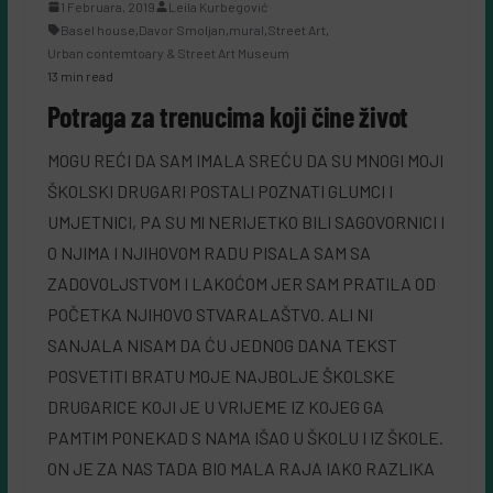
1 Februara, 2019
Leila Kurbegović
Basel house
,
Davor Smoljan
,
mural
,
Street Art
,
Urban contemtoary & Street Art Museum
13 min read
Potraga za trenucima koji čine život
MOGU REĆI DA SAM IMALA SREĆU DA SU MNOGI MOJI
ŠKOLSKI DRUGARI POSTALI POZNATI GLUMCI I
UMJETNICI, PA SU Ml NERIJETKO BILI SAGOVORNICI I
O NJIMA I NJIHOVOM RADU PISALA SAM SA
ZADOVOLJSTVOM I LAKOĆOM JER SAM PRATILA OD
POČETKA NJIHOVO STVARALAŠTVO. ALI NI
SANJALA NISAM DA ĆU JEDNOG DANA TEKST
POSVETITI BRATU MOJE NAJBOLJE ŠKOLSKE
DRUGARICE KOJI JE U VRIJEME IZ KOJEG GA
PAMTIM PONEKAD S NAMA IŠAO U ŠKOLU I IZ ŠKOLE.
ON JE ZA NAS TADA BIO MALA RAJA IAKO RAZLIKA