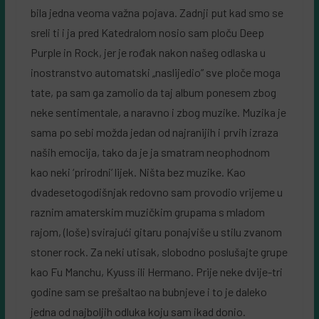
bila jedna veoma važna pojava. Zadnji put kad smo se
sreli ti i ja pred Katedralom nosio sam ploču Deep
Purple in Rock, jer je rođak nakon našeg odlaska u
inostranstvo automatski „naslijedio” sve ploče moga
tate, pa sam ga zamolio da taj album ponesem zbog
neke sentimentale, a naravno i zbog muzike. Muzika je
sama po sebi možda jedan od najranijih i prvih izraza
naših emocija, tako da je ja smatram neophodnom
kao neki ‘prirodni’ lijek. Ništa bez muzike. Kao
dvadesetogodišnjak redovno sam provodio vrijeme u
raznim amaterskim muzičkim grupama s mladom
rajom, (loše) svirajući gitaru ponajviše u stilu zvanom
stoner rock. Za neki utisak, slobodno poslušajte grupe
kao Fu Manchu, Kyuss ili Hermano. Prije neke dvije-tri
godine sam se prešaltao na bubnjeve i to je daleko
jedna od najboljih odluka koju sam ikad donio.