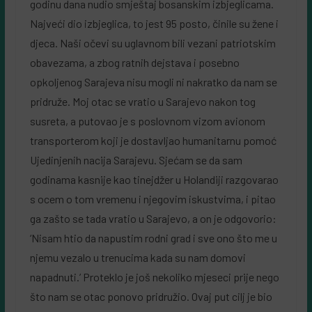
godinu dana nudio smještaj bosanskim izbjeglicama.
Najveći dio izbjeglica, to jest 95 posto, činile su žene i
djeca. Naši očevi su uglavnom bili vezani patriotskim
obavezama, a zbog ratnih dejstava i posebno
opkoljenog Sarajeva nisu mogli ni nakratko da nam se
pridruže. Moj otac se vratio u Sarajevo nakon tog
susreta, a putovao je s poslovnom vizom avionom
transporterom koji je dostavljao humanitarnu pomoć
Ujedinjenih nacija Sarajevu. Sjećam se da sam
godinama kasnije kao tinejdžer u Holandiji razgovarao
s ocem o tom vremenu i njegovim iskustvima, i pitao
ga zašto se tada vratio u Sarajevo, a on je odgovorio:
‘Nisam htio da napustim rodni grad i sve ono što me u
njemu vezalo u trenucima kada su nam domovi
napadnuti.’ Proteklo je još nekoliko mjeseci prije nego
što nam se otac ponovo pridružio. Ovaj put cilj je bio