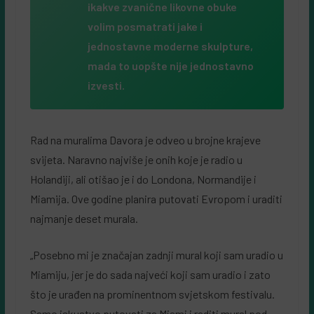
ikakve zvanične likovne obuke
volim posmatrati jake i
jednostavne moderne skulpture,
mada to uopšte nije jednostavno
izvesti.
Rad na muralima Davora je odveo u brojne krajeve
svijeta. Naravno najviše je onih koje je radio u
Holandiji, ali otišao je i do Londona, Normandije i
Miamija. Ove godine planira putovati Evropom i uraditi
najmanje deset murala.
„Posebno mi je značajan zadnji mural koji sam uradio u
Miamiju, jer je do sada najveći koji sam uradio i zato
što je urađen na prominentnom svjetskom festivalu.
Samo iskustvo putovati za Miami i raditi mural pod