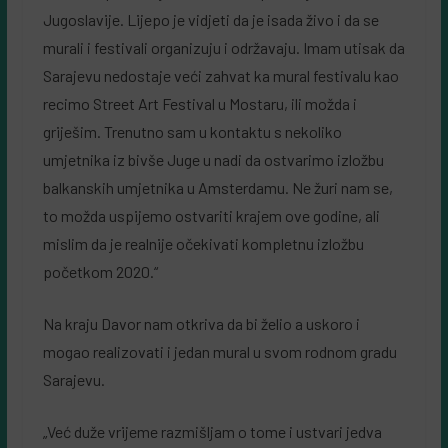
Jugoslavije. Lijepo je vidjeti da je isada živo i da se
murali i festivali organizuju i održavaju. Imam utisak da
Sarajevu nedostaje veći zahvat ka mural festivalu kao
recimo Street Art Festival u Mostaru, ili možda i
griješim. Trenutno sam u kontaktu s nekoliko
umjetnika iz bivše Juge u nadi da ostvarimo izložbu
balkanskih umjetnika u Amsterdamu. Ne žuri nam se,
to možda uspijemo ostvariti krajem ove godine, ali
mislim da je realnije očekivati kompletnu izložbu
početkom 2020.“
Na kraju Davor nam otkriva da bi želio a uskoro i
mogao realizovati i jedan mural u svom rodnom gradu
Sarajevu.
„Već duže vrijeme razmišljam o tome i ustvari jedva