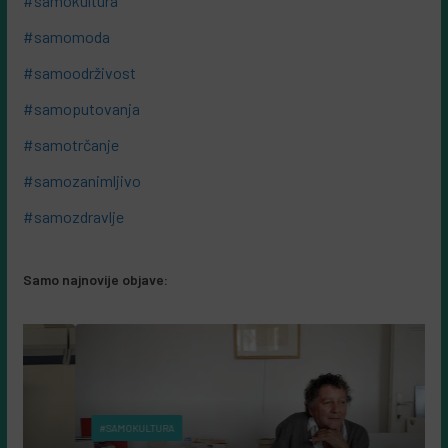
#samokultura
#samomoda
#samoodrživost
#samoputovanja
#samotrčanje
#samozanimljivo
#samozdravlje
Samo najnovije objave:
#SAMOKULTURA