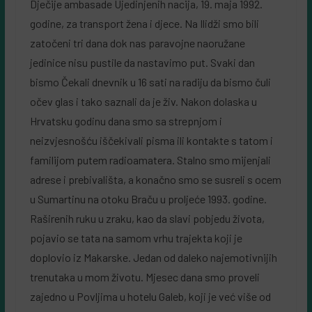
Dječije ambasade Ujedinjenih nacija, 19. maja 1992.
godine, za transport žena i djece. Na Ilidži smo bili
zatočeni tri dana dok nas paravojne naoružane
jedinice nisu pustile da nastavimo put. Svaki dan
bismo Čekali dnevnik u 16 sati na radiju da bismo čuli
očev glas i tako saznali da je živ. Nakon dolaska u
Hrvatsku godinu dana smo sa strepnjom i
neizvjesnošću iščekivali pisma ili kontakte s tatom i
familijom putem radioamatera. Stalno smo mijenjali
adrese i prebivališta, a konačno smo se susreli s ocem
u Sumartinu na otoku Braču u proljeće 1993. godine.
Raširenih ruku u zraku, kao da slavi pobjedu života,
pojavio se tata na samom vrhu trajekta koji je
doplovio iz Makarske. Jedan od daleko najemotivnijih
trenutaka u mom životu. Mjesec dana smo proveli
zajedno u Povljima u hotelu Galeb, koji je već više od