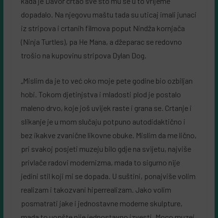
kada je Davor crtao sve što mu se u to vrijeme
dopadalo. Na njegovu maštu tada su uticaj imali junaci
iz stripova i crtanih filmova poput Nindža kornjača
(Ninja Turtles), pa He Mana, a džeparac se redovno
trošio na kupovinu stripova Dylan Dog.
„Mislim da je to već oko moje pete godine bio ozbiljan
hobi. Tokom djetinjstva i mladosti plod je postalo
maleno drvo, koje još uvijek raste i grana se. Crtanje i
slikanje je u mom slučaju potpuno autodidaktično i
bez ikakve zvanične likovne obuke. Mislim da me lično,
pri svakoj posjeti muzeju bilo gdje na svijetu, najviše
privlače radovi modernizma, mada to sigurno nije
jedini stil koji mi se dopada. U suštini, ponajviše volim
realizam i takozvani hiperrealizam. Jako volim
posmatrati jake i jednostavne moderne skulpture,
mada to uopšte nije jednostavno izvesti. Moco muzej