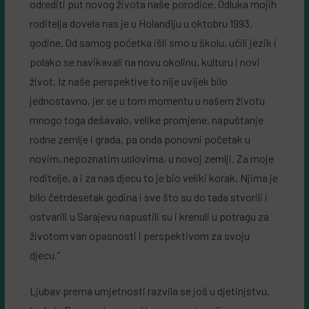
odrediti put novog života naše porodice. Odluka mojih
roditelja dovela nas je u Holandiju u oktobru 1993.
godine. Od samog početka išli smo u školu, učili jezik i
polako se navikavali na novu okolinu, kulturu i novi
život. Iz naše perspektive to nije uvijek bilo
jednostavno, jer se u tom momentu u našem životu
mnogo toga dešavalo, velike promjene, napuštanje
rodne zemlje i grada, pa onda ponovni početak u
novim, nepoznatim uslovima, u novoj zemlji. Za moje
roditelje, a i za nas djecu to je bio veliki korak. Njima je
bilo četrdesetak godina i sve što su do tada stvorili i
ostvarili u Sarajevu napustili su i krenuli u potragu za
životom van opasnosti i perspektivom za svoju
djecu.”
Ljubav prema umjetnosti razvila se još u djetinjstvu,