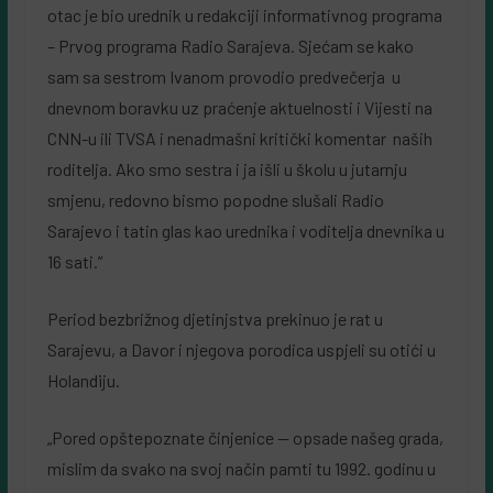
otac je bio urednik u redakciji informativnog programa
– Prvog programa Radio Sarajeva. Sjećam se kako
sam sa sestrom Ivanom provodio predvečerja u
dnevnom boravku uz praćenje aktuelnosti i Vijesti na
CNN-u ili TVSA i nenadmašni kritički komentar naših
roditelja. Ako smo sestra i ja išli u školu u jutarnju
smjenu, redovno bismo popodne slušali Radio
Sarajevo i tatin glas kao urednika i voditelja dnevnika u
16 sati.”
Period bezbrižnog djetinjstva prekinuo je rat u
Sarajevu, a Davor i njegova porodica uspjeli su otići u
Holandiju.
„Pored opštepoznate činjenice — opsade našeg grada,
mislim da svako na svoj način pamti tu 1992. godinu u