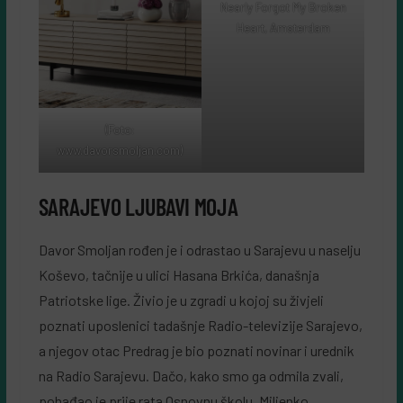
Nearly Forgot My Broken
Heart, Amsterdam
(Foto:
www.davorsmoljan.com)
SARAJEVO LJUBAVI MOJA
Davor Smoljan rođen je i odrastao u Sarajevu u naselju
Koševo, tačnije u ulici Hasana Brkića, današnja
Patriotske lige. Živio je u zgradi u kojoj su živjeli
poznati uposlenici tadašnje Radio-televizije Sarajevo,
a njegov otac Predrag je bio poznati novinar i urednik
na Radio Sarajevu. Dačo, kako smo ga odmila zvali,
pohađao je prije rata Osnovnu školu „Miljenko