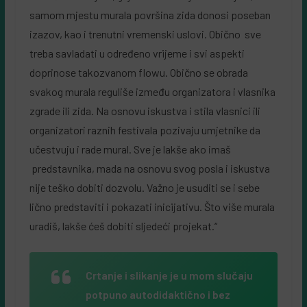
samom mjestu murala površina zida donosi poseban
izazov, kao i trenutni vremenski uslovi. Obično sve
treba savladati u određeno vrijeme i svi aspekti
doprinose takozvanom flowu. Obično se obrada
svakog murala reguliše između organizatora i vlasnika
zgrade ili zida. Na osnovu iskustva i stila vlasnici ili
organizatori raznih festivala pozivaju umjetnike da
učestvuju i rade mural. Sve je lakše ako imaš
predstavnika, mada na osnovu svog posla i iskustva
nije teško dobiti dozvolu. Važno je usuditi se i sebe
lično predstaviti i pokazati inicijativu. Što više murala
uradiš, lakše ćeš dobiti sljedeći projekat.“
Crtanje i slikanje je u mom slučaju
potpuno autodidaktično i bez