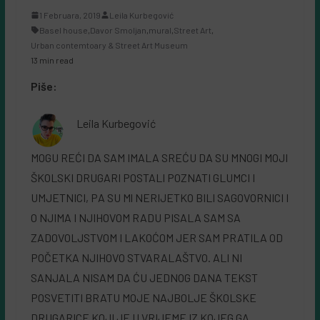
1 Februara, 2019
Leila Kurbegović
Basel house
,
Davor Smoljan
,
mural
,
Street Art
,
Urban contemtoary & Street Art Museum
13 min read
Piše:
Leila Kurbegović
MOGU REĆI DA SAM IMALA SREĆU DA SU MNOGI MOJI
ŠKOLSKI DRUGARI POSTALI POZNATI GLUMCI I
UMJETNICI, PA SU Ml NERIJETKO BILI SAGOVORNICI I
O NJIMA I NJIHOVOM RADU PISALA SAM SA
ZADOVOLJSTVOM I LAKOĆOM JER SAM PRATILA OD
POČETKA NJIHOVO STVARALAŠTVO. ALI NI
SANJALA NISAM DA ĆU JEDNOG DANA TEKST
POSVETITI BRATU MOJE NAJBOLJE ŠKOLSKE
DRUGARICE KOJI JE U VRIJEME IZ KOJEG GA