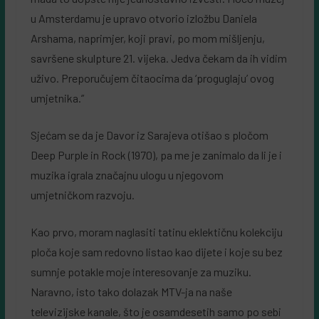
u Amsterdamu je upravo otvorio izložbu Daniela
Arshama, naprimjer, koji pravi, po mom mišljenju,
savršene skulpture 21. vijeka. Jedva čekam da ih vidim
uživo. Preporučujem čitaocima da ‘proguglaju’ ovog
umjetnika.”
Sjećam se da je Davor iz Sarajeva otišao s pločom
Deep Purple in Rock (1970), pa me je zanimalo da li je i
muzika igrala značajnu ulogu u njegovom
umjetničkom razvoju.
Kao prvo, moram naglasiti tatinu eklektičnu kolekciju
ploča koje sam redovno listao kao dijete i koje su bez
sumnje potakle moje interesovanje za muziku.
Naravno, isto tako dolazak MTV-ja na naše
televizijske kanale, što je osamdesetih samo po sebi