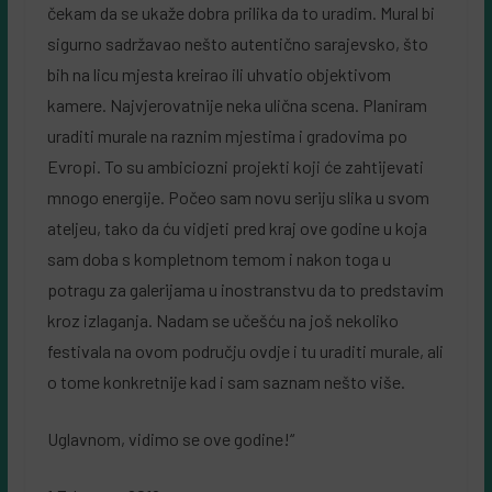
čekam da se ukaže dobra prilika da to uradim. Mural bi
sigurno sadržavao nešto autentično sarajevsko, što
bih na licu mjesta kreirao ili uhvatio objektivom
kamere. Najvjerovatnije neka ulična scena. Planiram
uraditi murale na raznim mjestima i gradovima po
Evropi. To su ambiciozni projekti koji će zahtijevati
mnogo energije. Počeo sam novu seriju slika u svom
ateljeu, tako da ću vidjeti pred kraj ove godine u koja
sam doba s kompletnom temom i nakon toga u
potragu za galerijama u inostranstvu da to predstavim
kroz izlaganja. Nadam se učešću na još nekoliko
festivala na ovom području ovdje i tu uraditi murale, ali
o tome konkretnije kad i sam saznam nešto više.
Uglavnom, vidimo se ove godine!“