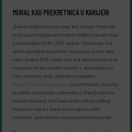
MURAL KAO PREKRETNICA U KARIJERI
„Svaka izložba ima svoju draž, bez sumnje. Mislim da
su mi najznačajnije samostalne izložbe koje sam imao
u Amsterdamu 2015. i 2017. godine. Pored toga, ima
raznih sporednih projekata i murala koji su isto tako
važni. Godine 2016. uradio sam dva ogromna platna za
muzej koji će se zvanično otvoriti u Amsterdamu u
roku od godinu-dvije. Slobodno pogledajte
https://streetarttoday.com/
za informativni dio ovog
projekta. Upravo sam u decembru u Miamiju završio
najveći mural koji sam ikada uradio tokom velikog
mural festivala Art Basel, što je sigurno veliki
momenat i prekratnica u mojoj umjetničkoj karijeri.“