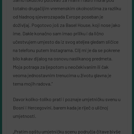
totalno drugačijim vremenskim okolnostima za razliku
od hladnog sjeverozapada Evrope poseban je
doživljaj. Pogotovo još za Basel House, koji nose jako
ime. Dakle konačno sam imao priliku i da lično
učestvujem umjesto da iz svog ateljea gledam sličice
na telefonu putem Instagrama. Cilj mi je da se pokrene
bilo kakav dijalog na osnovu naslikanog predmeta.
Moja potraga za ljepotom u neočekivanim ili čak
veoma jednostavnim trenucima u životu glavna je
tema mojih radova.“
Davor koliko-toliko prati i poznaje umjetničku svenu u
Bosni i Hercegovini, barem kada je riječ o uličnoj
umjetnosti.
„Pratim opštu umjetničku scenu područja čitave bivše