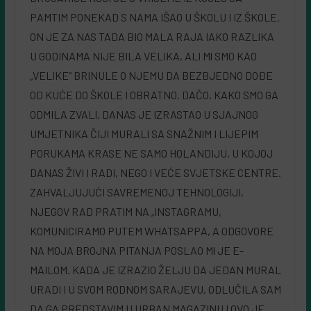
PAMTIM PONEKAD S NAMA IŠAO U ŠKOLU I IZ ŠKOLE.
ON JE ZA NAS TADA BIO MALA RAJA IAKO RAZLIKA
U GODINAMA NIJE BILA VELIKA, ALI Ml SMO KAO
„VELIKE” BRINULE O NJEMU DA BEZBJEDNO DOĐE
OD KUĆE DO ŠKOLE I OBRATNO. DAČO, KAKO SMO GA
ODMILA ZVALI, DANAS JE IZRASTAO U SJAJNOG
UMJETNIKA ČIJI MURALI SA SNAŽNIM I LIJEPIM
PORUKAMA KRASE NE SAMO HOLANDIJU, U KOJOJ
DANAS ŽIVI I RADI, NEGO I VEĆE SVJETSKE CENTRE.
ZAHVALJUJUĆI SAVREMENOJ TEHNOLOGIJI,
NJEGOV RAD PRATIM NA „INSTAGRAMU,
KOMUNICIRAMO PUTEM WHATSAPPA, A ODGOVORE
NA MOJA BROJNA PITANJA POSLAO Ml JE E-
MAILOM. KADA JE IZRAZIO ŽELJU DA JEDAN MURAL
URADI I U SVOM RODNOM SARAJEVU, ODLUČILA SAM
DA GA PREDSTAVIM U URBAN MAGAZINU I OVO JE