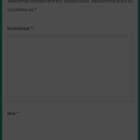
Vaša email adresa neće biti objavljivana.
Neophodna polja su
označena sa
*
Komentar
*
Ime
*