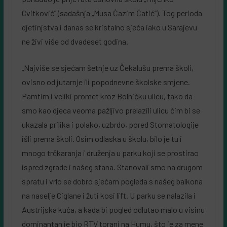
Cvitković” (sadašnja „Musa Ćazim Ćatić”). Tog perioda
djetinjstva i danas se kristalno sjeća iako u Sarajevu
ne živi više od dvadeset godina.
„Najviše se sjećam šetnje uz Čekalušu prema školi,
ovisno od jutarnje ili popodnevne školske smjene.
Pamtim i veliki promet kroz Bolničku ulicu, tako da
smo kao djeca veoma pažljivo prelazili ulicu čim bi se
ukazala prilika i polako, uzbrdo, pored Stomatologije
išli prema školi. Osim odlaska u školu, bilo je tu i
mnogo trčkaranja i druženja u parku koji se prostirao
ispred zgrade i našeg stana. Stanovali smo na drugom
spratu i vrlo se dobro sjećam pogleda s našeg balkona
na naselje Ciglane i žuti kosi lift. U parku se nalazila i
Austrijska kuća, a kada bi pogled odlutao malo u visinu
dominantan je bio RTV toranj na Humu, što je za mene