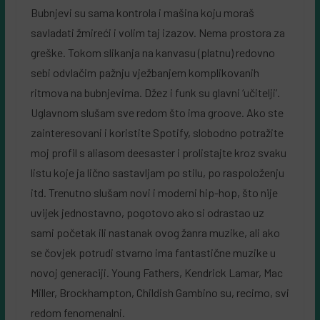
Bubnjevi su sama kontrola i mašina koju moraš
savladati žmireći i volim taj izazov. Nema prostora za
greške. Tokom slikanja na kanvasu (platnu) redovno
sebi odvlačim pažnju vježbanjem komplikovanih
ritmova na bubnjevima. Džez i funk su glavni ‘učitelji’.
Uglavnom slušam sve redom što ima groove. Ako ste
zainteresovani i koristite Spotify, slobodno potražite
moj profil s aliasom deesaster i prolistajte kroz svaku
listu koje ja lično sastavljam po stilu, po raspoloženju
itd. Trenutno slušam novi i moderni hip-hop, što nije
uvijek jednostavno, pogotovo ako si odrastao uz
sami početak ili nastanak ovog žanra muzike, ali ako
se čovjek potrudi stvarno ima fantastične muzike u
novoj generaciji. Young Fathers, Kendrick Lamar, Mac
Miller, Brockhampton, Childish Gambino su, recimo, svi
redom fenomenalni.