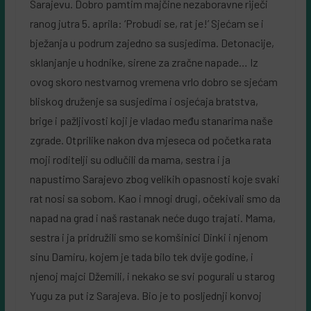
Sarajevu. Dobro pamtim majčine nezaboravne riječi
ranog jutra 5. aprila: ‘Probudi se, rat je!’ Sjećam se i
bježanja u podrum zajedno sa susjedima. Detonacije,
sklanjanje u hodnike, sirene za zračne napade… Iz
ovog skoro nestvarnog vremena vrlo dobro se sjećam
bliskog druženje sa susjedima i osjećaja bratstva,
brige i pažljivosti koji je vladao među stanarima naše
zgrade. Otprilike nakon dva mjeseca od početka rata
moji roditelji su odlučili da mama, sestra i ja
napustimo Sarajevo zbog velikih opasnosti koje svaki
rat nosi sa sobom. Kao i mnogi drugi, očekivali smo da
napad na grad i naš rastanak neće dugo trajati. Mama,
sestra i ja pridružili smo se komšinici Dinki i njenom
sinu Damiru, kojem je tada bilo tek dvije godine, i
njenoj majci Džemili, i nekako se svi pogurali u starog
Yugu za put iz Sarajeva. Bio je to posljednji konvoj