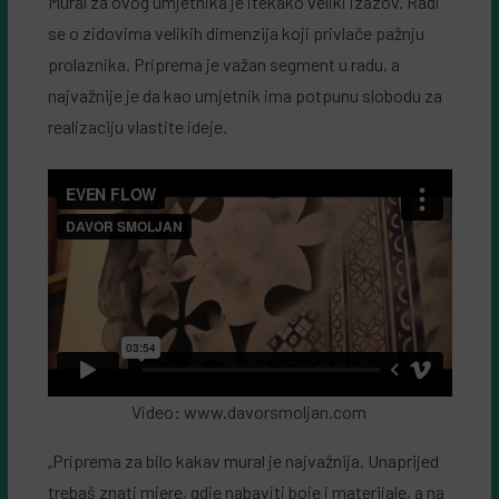
Mural za ovog umjetnika je itekako veliki izazov. Radi
se o zidovima velikih dimenzija koji privlače pažnju
prolaznika. Priprema je važan segment u radu, a
najvažnije je da kao umjetnik ima potpunu slobodu za
realizaciju vlastite ideje.
Video: www.davorsmoljan.com
„Priprema za bilo kakav mural je najvažnija. Unaprijed
trebaš znati mjere, gdje nabaviti boje i materijale, a na