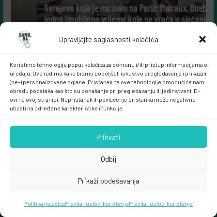
Sarajevo koje je mirisalo na Pariz: Malraux, Bueb i
jedno izgubljeno vrijeme koje se vraća u sjećanje
c
6 Jula, 2026
Leila Kurbegović
Upravljajte saglasnosti kolačića
Koristimo tehnologije poput kolačića za pohranu i/ili pristup informacijama o
uređaju. Ovo radimo kako bismo poboljšali iskustvo pregledavanja i prikazali
(ne-) personalizovane oglase. Pristanak na ove tehnologije omogućiće nam
Samo društvene mreže:
obradu podataka kao što su ponašanje pri pregledavanju ili jedinstveni ID-
ovi na ovoj stranici. Nepristanak ili povlačenje pristanka može negativno
uticati na određene karakteristike i funkcije.
Prihvati
Odbij
Kliknite da biste prihvatili marketing kolačiće i
Prikaži podešavanja
omogućili ovaj sadržaj
A post shared by samo.ba (@samo.ba_web_portal)
Politika kolačića
Pravila i uslovi korištenja
Pravila i uslovi korištenja