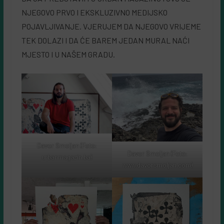
NJEGOVO PRVO I EKSKLUZIVNO MEDIJSKO
POJAVLJIVANJE. VJERUJEM DA NJEGOVO VRIJEME
TEK DOLAZI I DA ĆE BAREM JEDAN MURAL NAĆI
MJESTO I U NAŠEM GRADU.
Davor Smoljan (Foto:
Davor Smoljan (Foto:
urbanmagazin.ba)
www.davorsmoljan.com)