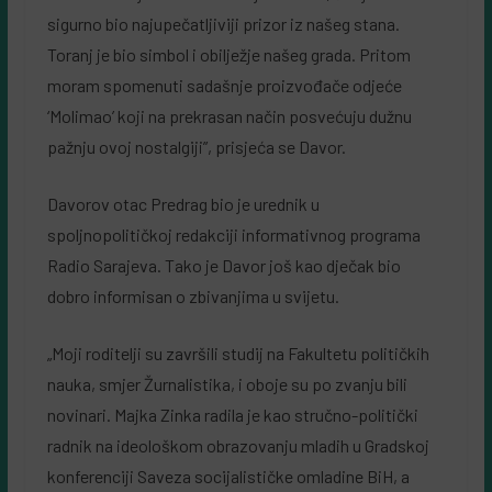
sigurno bio najupečatljiviji prizor iz našeg stana.
Toranj je bio simbol i obilježje našeg grada. Pritom
moram spomenuti sadašnje proizvođače odjeće
‘Molimao’ koji na prekrasan način posvećuju dužnu
pažnju ovoj nostalgiji”, prisjeća se Davor.
Davorov otac Predrag bio je urednik u
spoljnopolitičkoj redakciji informativnog programa
Radio Sarajeva. Tako je Davor još kao dječak bio
dobro informisan o zbivanjima u svijetu.
„Moji roditelji su završili studij na Fakultetu političkih
nauka, smjer Žurnalistika, i oboje su po zvanju bili
novinari. Majka Zinka radila je kao stručno-politički
radnik na ideološkom obrazovanju mladih u Gradskoj
konferenciji Saveza socijalističke omladine BiH, a