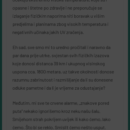
opasne i štetne po zdravlje i ne preporučuje se
izlaganje fizičkim naporima niti boravak u višim
predjelima i planinama zbog visokih temperatura i
negativnih učinaka jakih UV zračenja.
Eh sad, sve smo mi to uredno pročitali i naravno da
par dana prije utrke, svjestan svih fizičkih izazova
koje donosi distanca 39 km i ukupnog visinskog
uspona cca. 1800 metara, uz takve okolnosti donose
razumnu zabrinutost i razmišljanje da li su donesene
odluke pametne i da li je vrijeme za odustajanje?
Međutim, mi sve te crvene alarme, „znakove pored
puta“ nekako ignorišemo kroz neku našu šalu.
Smijehom strah pokrijem uvijek ili kako ćemo, lako
ćemo. Što bi se reklo. Smislit ćemo nešto usput.