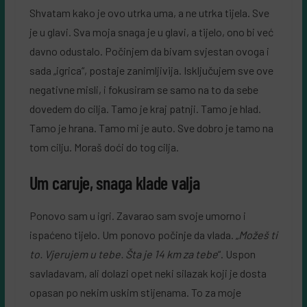
Shvatam kako je ovo utrka uma, a ne utrka tijela. Sve
je u glavi. Sva moja snaga je u glavi, a tijelo, ono bi već
davno odustalo. Počinjem da bivam svjestan ovoga i
sada „igrica“, postaje zanimljivija. Isključujem sve ove
negativne misli, i fokusiram se samo na to da sebe
dovedem do cilja. Tamo je kraj patnji. Tamo je hlad.
Tamo je hrana. Tamo mi je auto. Sve dobro je tamo na
tom cilju. Moraš doći do tog cilja.
Um caruje, snaga klade valja
Ponovo sam u igri. Zavarao sam svoje umorno i
ispaćeno tijelo. Um ponovo počinje da vlada. „
Možeš ti
to. Vjerujem u tebe. Šta je 14 km za tebe
“. Uspon
savladavam, ali dolazi opet neki silazak koji je dosta
opasan po nekim uskim stijenama. To za moje