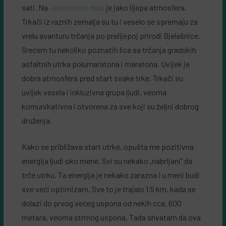
sati. Na
Javorovom dolu
je jako lijepa atmosfera.
Trkači iz raznih zemalja su tu i veselo se spremaju za
vrelu avanturu trčanja po prelijepoj prirodi Bjelašnice.
Srećem tu nekoliko poznatih lica sa trčanja gradskih
asfaltnih utrka polumaratona i maratona. Uvijek je
dobra atmosfera pred start svake trke. Trkači su
uvijek vesela i inkluzivna grupa ljudi, veoma
komunikativna i otvorena za sve koji su željni dobrog
druženja.
Kako se približava start utrke, opušta me pozitivna
energija ljudi oko mene. Svi su nekako „nabrijani“ da
trče utrku. Ta energija je nekako zarazna i u meni budi
sve veći optimizam. Sve to je trajalo 1,5 km, kada se
dolazi do prvog većeg uspona od nekih cca. 600
metara, veoma strmog uspona. Tada shvatam da ova