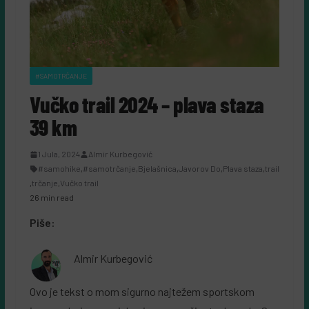
#SAMOTRČANJE
Vučko trail 2024 – plava staza
39 km
1 Jula, 2024
Almir Kurbegović
#samohike
,
#samotrčanje
,
Bjelašnica
,
Javorov Do
,
Plava staza
,
trail
,
trčanje
,
Vučko trail
26 min read
Piše:
Almir Kurbegović
Ovo je tekst o mom sigurno najtežem sportskom