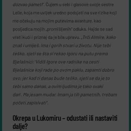
dozvao pameti
“. Čujem u sebi i glasove svoje sestre
Leile, koja me uvijek uredno podsjeti na sve rizike koji
me očekuju na mojim putevima avanture, kao
posljedica mojih „promišljenih“ odluka. Hajde se sad
vrati kući i priznaj da je bila upravu. „
Trči Almire, kako
znaš i umiješ. Ima i gorih stvari u životu. Nije tebi
teško, sjeti se šta si rekao Igoru na putu prema
Bjelašnici:
‘
Vidiš Igore ove radnike na cesti
Bjelašnice koji rade po ovom paklu, zapamti dobro
ovo, jer kad ti danas bude teško, sjeti se da je to
tebi samo danas, a ovim ljudima je tako svaki
dan
‘.
Ma jesam mudar. Imam ja tih pametnih, trebam
početi zapisivati“.
Okrepa u Lukomiru – odustati ili nastaviti
dalje?