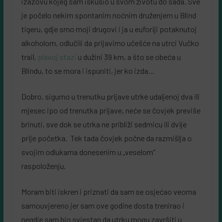
izazovu kojeg sam iskusio u svom životu do sada. Sve
je počelo nekim spontanim noćnim druženjem u Blind
tigeru, gdje smo moji drugovi i ja u euforiji potaknutoj
alkoholom, odlučili da prijavimo učešće na utrci Vučko
trail,
plavoj stazi
u dužini 39 km, a što se obeća u
Blindu, to se mora i ispuniti, jer ko izda…
Dobro, sigurno u trenutku prijave utrke udaljenoj dva ili
mjesec ipo od trenutka prijave, neće se čovjek previše
brinuti, sve dok se utrka ne približi sedmicu ili dvije
prije početka. Tek tada čovjek počne da razmišlja o
svojim odlukama donesenim u „veselom“
raspoloženju.
Moram biti iskren i priznati da sam se osjećao veoma
samouvjereno jer sam ove godine dosta trenirao i
negdje sam bio svjestan da utrku mogu završiti u