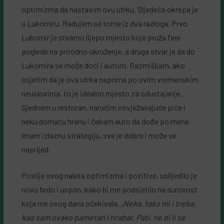
optimizma da nastavim ovu utrku. Sljedeća okrepa je
u Lukomiru. Radujem se tome iz dva razloga. Prvo
Lukomir je stvarno lijepo mjesto koje pruža fine
poglede na prirodno okruženje, a druga stvar je da do
Lukomira se može doći i autom. Razmišljam, ako
osjetim da je ova utrka naporna po ovim vremenskim
neuslovima, to je idealno mjesto za odustajanje.
Sjednem u restoran, naručim osvježavajuće piće i
neku domaću hranu i čekam auto da dođe po mene.
Imam izlaznu strategiju, sve je dobro i može se
naprijed.
Poslije ovog naleta optimizma i pozitive, uslijedilo je
novo brdo i uspon, kako bi me podsjetilo na surovost
koja me ovog dana očekivala. „
Neka, tako mi i treba,
kad sam ovako pametan i hrabar. Pati, ne bi li se