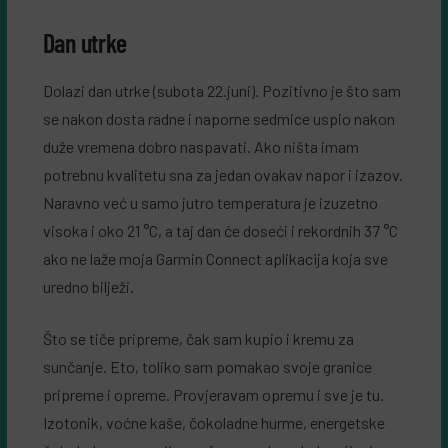
Dan utrke
Dolazi dan utrke (subota 22.juni). Pozitivno je što sam
se nakon dosta radne i naporne sedmice uspio nakon
duže vremena dobro naspavati. Ako ništa imam
potrebnu kvalitetu sna za jedan ovakav napor i izazov.
Naravno već u samo jutro temperatura je izuzetno
visoka i oko 21 °C, a taj dan će doseći i rekordnih 37 °C
ako ne laže moja Garmin Connect aplikacija koja sve
uredno bilježi.
Što se tiče pripreme, čak sam kupio i kremu za
sunčanje. Eto, toliko sam pomakao svoje granice
pripreme i opreme. Provjeravam opremu i sve je tu.
Izotonik, voćne kaše, čokoladne hurme, energetske