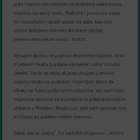
puta i samim tim zaštićen od direktnog udara sunca,
izlazimo na ravniji teren. Međutim i pored sve sreće
što ostavljamo najteži uspon iza sebe, kao novi
izazov dobijamo otvoreni dio staze izložen
nevjerovatno jakom suncu i toploti.
Vjerujem da niko ne podnosi ekstremne toplote, te da
ni jednom trkaču tog dana vremenski uslovi nisu bili
„idealni“ što bi se reklo, ali ja se ubrajam u one koji
toplotu nikako ne podnose i moje tijelo skoro da
nikako ne funkcioniše na tim uslovima. Već sam imao
negativna iskustva sa vrućinama na polumaratonskim
utrkama u Mostaru i Banja Luci, gdje sam spoznao šta
je trčanje po pakleno vrelom vremenu.
Dakle, sve je „sjajno“. Svi instinkti mi govore: „
Almire,