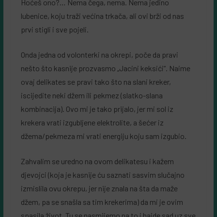
Hoćeš ono?… Nema čega, nema. Nema jedino
lubenice, koju traži većina trkača, ali ovi brži od nas
prvi stigli i sve pojeli.
Onda jedna od volonterki na okrepi, poče da pravi
nešto što kasnije prozvasmo „Jacini keksići“. Naime
ovaj delikates se pravi tako što na slani kreker,
iscijedite neki džem ili pekmez (slatko-slana
kombinacija). Ovo mi je tako prijalo, jer mi sol iz
krekera vrati izgubljene elektrolite, a šećer iz
džema/pekmeza mi vrati energiju koju sam izgubio.
Zahvalim se uredno na ovom delikatesu i kažem
djevojci (koja je kasnije ću saznati sasvim slučajno
izmislila ovu okrepu, jer nije znala na šta da maže
džem, pa se snašla sa tim krekerima) da mi je ovim
spasila život. Tu se nasmijemo na to i hajde sad uz sve