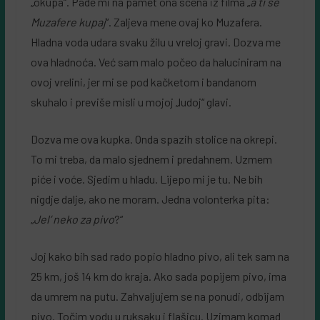
„okupa“. Pade mi na pamet ona scena iz filma „
a ti se
Muzafere kupaj
“. Zaljeva mene ovaj ko Muzafera.
Hladna voda udara svaku žilu u vreloj gravi. Dozva me
ova hladnoća. Već sam malo počeo da haluciniram na
ovoj vrelini, jer mi se pod kačketom i bandanom
skuhalo i previše misli u mojoj „ludoj“ glavi.
Dozva me ova kupka. Onda spazih stolice na okrepi.
To mi treba, da malo sjednem i predahnem. Uzmem
piće i voće. Sjedim u hladu. Lijepo mi je tu. Ne bih
nigdje dalje, ako ne moram. Jedna volonterka pita:
„
Jel’ neko za pivo
?“
Joj kako bih sad rado popio hladno pivo, ali tek sam na
25 km, još 14 km do kraja. Ako sada popijem pivo, ima
da umrem na putu. Zahvaljujem se na ponudi, odbijam
pivo. Točim vodu u ruksaku i flašicu. Uzimam komad