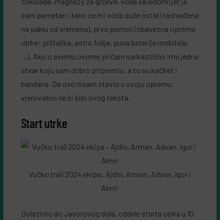
čokolade, magnezij za grčeve, voda sa ledom (jer ja
sam pametan i tako će mi voda duže ostati rashlađena
na paklu od vremena), prva pomoć (obavezna oprema
utrke: pištaljka, astro folija, puna baterija mobitela,
…). Ako o svemu ovome pričam sarkastično ima jedna
stvar koju sam dobro pripremio, a to su kačket i
bandana. Da ovo nisam stavio u svoju opremu,
vjerovatno ne bi bilo ovog teksta.
Start utrke
Vučko trail 2024 ekipa: Ajdin, Arman, Advan, Igor i
Almir
Dolazimo do Javorovog dola, odakle starta utrka u 10