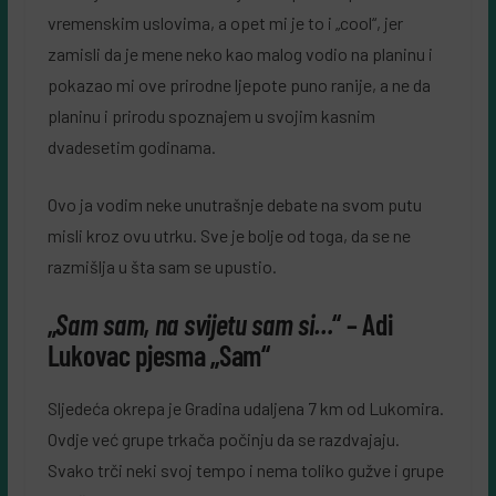
vremenskim uslovima, a opet mi je to i „cool“, jer
zamisli da je mene neko kao malog vodio na planinu i
pokazao mi ove prirodne ljepote puno ranije, a ne da
planinu i prirodu spoznajem u svojim kasnim
dvadesetim godinama.
Ovo ja vodim neke unutrašnje debate na svom putu
misli kroz ovu utrku. Sve je bolje od toga, da se ne
razmišlja u šta sam se upustio.
„
Sam sam, na svijetu sam si…
“ – Adi
Lukovac pjesma „Sam“
Sljedeća okrepa je Gradina udaljena 7 km od Lukomira.
Ovdje već grupe trkača počinju da se razdvajaju.
Svako trči neki svoj tempo i nema toliko gužve i grupe