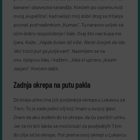
banane i obavezna narandža. Krećem po opremu kod
ovog „kupališta“, kad nailazi moj dobri drug sa trčanja
poznat pod nadimkom „Kumao“. Tu naravno uvijek sa
njim dobro raspoloženje i šale. Ovaj što nas kupa me
tjera. Kaže: „
Hajde bolan idi više. Neće čovjek da ide.
Već treći put ga poljevam
“. Nasmijem se na
ovu njegovu šalu, i kažem: „
Vala si upravu, jesam
zasjeo
“. Krećem dalje.
Zadnja okrepa na putu pakla
Do kraja utrke ima još posljednja okrepa u Lukavcu za
7 km. To je sada jedini cilj koji imam u svojoj glavi.
Znam da ako dođem do te okrepe, da ću završiti utrku.
Jer će mi biti lakše se motivisati za posljednjih 7 km
do cilja od te okrepe. Put prema ovoj okrepi u Lukavcu