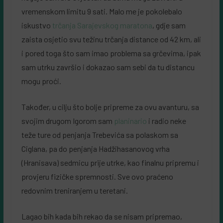
vremenskom limitu 9 sati. Malo me je pokolebalo
iskustvo
trčanja Sarajevskog maratona
, gdje sam
zaista osjetio svu težinu trčanja distance od 42 km, ali
i pored toga što sam imao problema sa grčevima, ipak
sam utrku završio i dokazao sam sebi da tu distancu
mogu proći.
Također, u cilju što bolje pripreme za ovu avanturu, sa
svojim drugom Igorom sam
planinario
i radio neke
teže ture od penjanja Trebevića sa polaskom sa
Ciglana, pa do penjanja Hadžihasanovog vrha
(Hranisava) sedmicu prije utrke, kao finalnu pripremu i
provjeru fizičke spremnosti. Sve ovo praćeno
redovnim treniranjem u teretani.
Lagao bih kada bih rekao da se nisam pripremao,