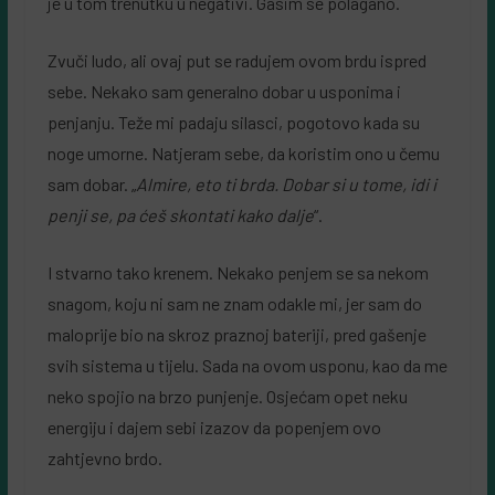
je u tom trenutku u negativi. Gasim se polagano.
Zvuči ludo, ali ovaj put se radujem ovom brdu ispred
sebe. Nekako sam generalno dobar u usponima i
penjanju. Teže mi padaju silasci, pogotovo kada su
noge umorne. Natjeram sebe, da koristim ono u čemu
sam dobar. „
Almire, eto ti brda. Dobar si u tome, idi i
penji se, pa ćeš skontati kako dalje
“.
I stvarno tako krenem. Nekako penjem se sa nekom
snagom, koju ni sam ne znam odakle mi, jer sam do
maloprije bio na skroz praznoj bateriji, pred gašenje
svih sistema u tijelu. Sada na ovom usponu, kao da me
neko spojio na brzo punjenje. Osjećam opet neku
energiju i dajem sebi izazov da popenjem ovo
zahtjevno brdo.