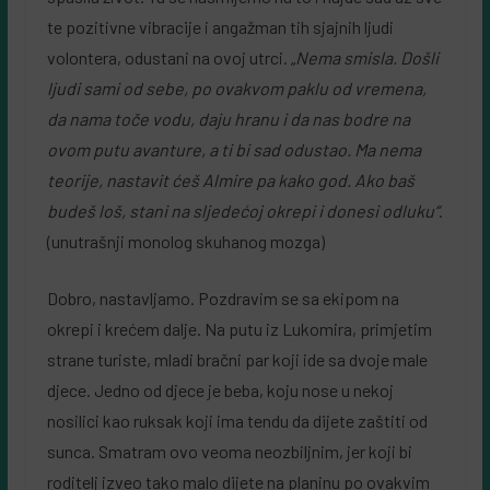
te pozitivne vibracije i angažman tih sjajnih ljudi
volontera, odustani na ovoj utrci. „
Nema smisla. Došli
ljudi sami od sebe, po ovakvom paklu od vremena,
da nama toče vodu, daju hranu i da nas bodre na
ovom putu avanture, a ti bi sad odustao. Ma nema
teorije, nastavit ćeš Almire pa kako god. Ako baš
budeš loš, stani na sljedećoj okrepi i donesi odluku“
.
(unutrašnji monolog skuhanog mozga)
Dobro, nastavljamo. Pozdravim se sa ekipom na
okrepi i krećem dalje. Na putu iz Lukomira, primjetim
strane turiste, mladi bračni par koji ide sa dvoje male
djece. Jedno od djece je beba, koju nose u nekoj
nosilici kao ruksak koji ima tendu da dijete zaštiti od
sunca. Smatram ovo veoma neozbiljnim, jer koji bi
roditelj izveo tako malo dijete na planinu po ovakvim