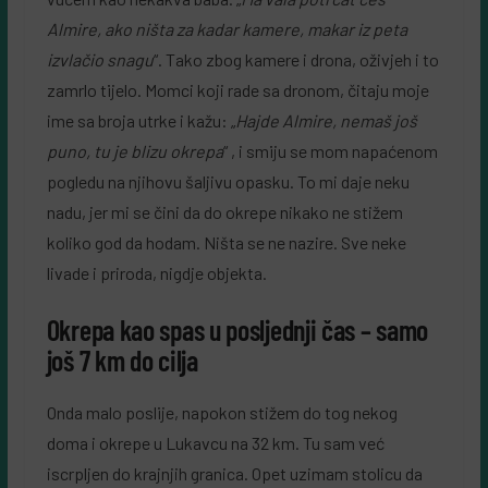
Almire, ako ništa za kadar kamere, makar iz peta
izvlačio snagu
“. Tako zbog kamere i drona, oživjeh i to
zamrlo tijelo. Momci koji rade sa dronom, čitaju moje
ime sa broja utrke i kažu: „
Hajde Almire, nemaš još
puno, tu je blizu okrepa
“ , i smiju se mom napaćenom
pogledu na njihovu šaljivu opasku. To mi daje neku
nadu, jer mi se čini da do okrepe nikako ne stižem
koliko god da hodam. Ništa se ne nazire. Sve neke
livade i priroda, nigdje objekta.
Okrepa kao spas u posljednji čas – samo
još 7 km do cilja
Onda malo poslije, napokon stižem do tog nekog
doma i okrepe u Lukavcu na 32 km. Tu sam već
iscrpljen do krajnjih granica. Opet uzimam stolicu da