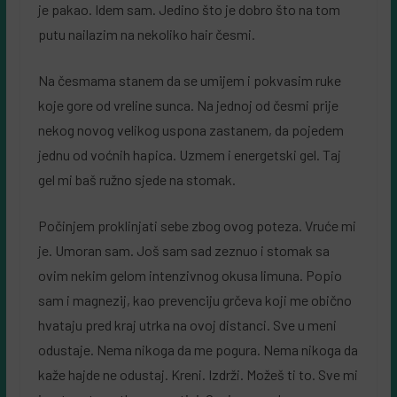
je pakao. Idem sam. Jedino što je dobro što na tom
putu nailazim na nekoliko hair česmi.
Na česmama stanem da se umijem i pokvasim ruke
koje gore od vreline sunca. Na jednoj od česmi prije
nekog novog velikog uspona zastanem, da pojedem
jednu od voćnih hapica. Uzmem i energetski gel. Taj
gel mi baš ružno sjede na stomak.
Počinjem proklinjati sebe zbog ovog poteza. Vruće mi
je. Umoran sam. Još sam sad zeznuo i stomak sa
ovim nekim gelom intenzivnog okusa limuna. Popio
sam i magnezij, kao prevenciju grčeva koji me obično
hvataju pred kraj utrka na ovoj distanci. Sve u meni
odustaje. Nema nikoga da me pogura. Nema nikoga da
kaže hajde ne odustaj. Kreni. Izdrži. Možeš ti to. Sve mi