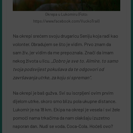
Okrepa u Lukomiru (Foto:
https://www.facebook.com/VuckoTrail)
Na okrepi srećem svoju drugaricu Seniju koja radi kao
volonter. Obradujem se što je vidim. Prvo znam da
sam živ, jer vidim da me prepoznala. Znači da imam
nekog života u licu. „
Dobro je sve to. Almire, to samo
tvoja podsvijest pokušava da te odgovori od
završavanja utrke, za koju si spreman“
.
Na okrepi je baš gužva. Svi su iscrpljeni ovim prvim
dijelom utrke, skoro smo blizu pola ukupne distance.
Lukomir je na 18 km. Ekipa na okrepi je vesela i svi žele
pomoći nama trkačima da nam olakšaju izuzetno
naporan dan. Nudi se voda, Coca-Cola. Hoćeš ovo?