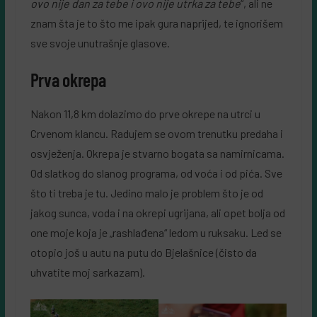
ovo nije dan za tebe i ovo nije utrka za tebe
“, ali ne
znam šta je to što me ipak gura naprijed, te ignorišem
sve svoje unutrašnje glasove.
Prva okrepa
Nakon 11,8 km dolazimo do prve okrepe na utrci u
Crvenom klancu. Radujem se ovom trenutku predaha i
osvježenja. Okrepa je stvarno bogata sa namirnicama.
Od slatkog do slanog programa, od voća i od pića. Sve
što ti treba je tu. Jedino malo je problem što je od
jakog sunca, voda i na okrepi ugrijana, ali opet bolja od
one moje koja je „rashlađena“ ledom u ruksaku. Led se
otopio još u autu na putu do Bjelašnice (čisto da
uhvatite moj sarkazam).