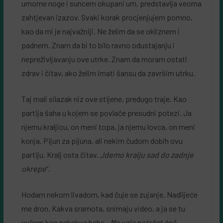
umorne noge i suncem okupani um, predstavlja veoma
zahtjevan izazov. Svaki korak procjenjujem pomno,
kao da mi je najvažniji. Ne želim da se okliznem i
padnem. Znam da bi to bilo ravno odustajanju i
nepreživljavanju ove utrke. Znam da moram ostati
zdrav i čitav, ako želim imati šansu da završim utrku.
Taj mali silazak niz ove stijene, predugo traje. Kao
partija šaha u kojem se povlače presudni potezi. Ja
njemu kraljicu, on meni topa, ja njemu lovca, on meni
konja. Pijun za pijuna, ali nekim čudom dobih ovu
partiju. Kralj osta čitav. „
Idemo kralju sad do zadnje
okrepe
“.
Hodam nekom livadom, kad čuje se zujanje. Nadlijeće
me dron. Kakva sramota, snimaju video, a ja se tu
vučem kao nekakva baba. „
Ma vala potrčat ćeš