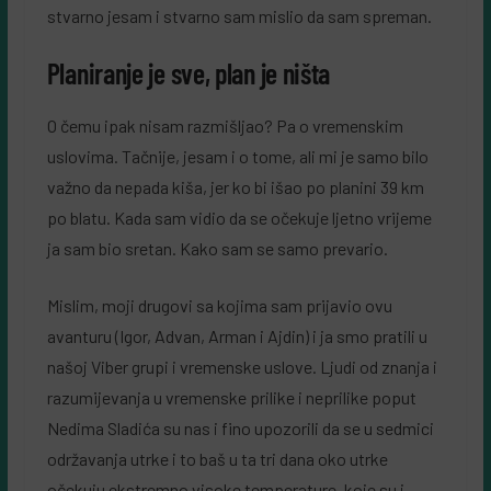
stvarno jesam i stvarno sam mislio da sam spreman.
Planiranje je sve, plan je ništa
O čemu ipak nisam razmišljao? Pa o vremenskim
uslovima. Tačnije, jesam i o tome, ali mi je samo bilo
važno da nepada kiša, jer ko bi išao po planini 39 km
po blatu. Kada sam vidio da se očekuje ljetno vrijeme
ja sam bio sretan. Kako sam se samo prevario.
Mislim, moji drugovi sa kojima sam prijavio ovu
avanturu (Igor, Advan, Arman i Ajdin) i ja smo pratili u
našoj Viber grupi i vremenske uslove. Ljudi od znanja i
razumijevanja u vremenske prilike i neprilike poput
Nedima Sladića su nas i fino upozorili da se u sedmici
održavanja utrke i to baš u ta tri dana oko utrke
očekuju ekstremno visoke temperature, koje su i