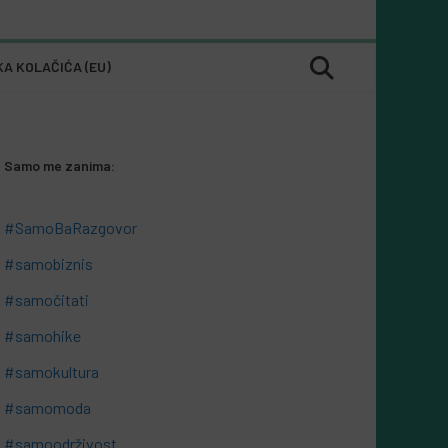
KA KOLAČIĆA (EU)
Samo me zanima:
#SamoBaRazgovor
#samobiznis
#samočitati
#samohike
#samokultura
#samomoda
#samoodrživost