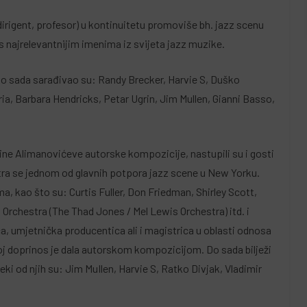
dirigent, profesor) u kontinuitetu promoviše bh. jazz scenu
s najrelevantnijim imenima iz svijeta jazz muzike.
o sada sarađivao su: Randy Brecker, Harvie S, Duško
ria, Barbara Hendricks, Petar Ugrin, Jim Mullen, Gianni Basso,
ne Alimanovićeve autorske kompozicije, nastupili su i gosti
tra se jednom od glavnih potpora jazz scene u New Yorku.
, kao što su: Curtis Fuller, Don Friedman, Shirley Scott,
Orchestra (The Thad Jones / Mel Lewis Orchestra) itd. i
a, umjetnička producentica ali i magistrica u oblasti odnosa
oj doprinos je dala autorskom kompozicijom. Do sada bilježi
i od njih su: Jim MuIlen, Harvie S, Ratko Divjak, Vladimir