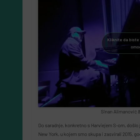
Kliknite da biste
omog
Sinan Alimanović &
Do saradnje, konkretno s Harviejem S-om, došlo 
New York, u kojem smo skupa i zasvirali 2015. go