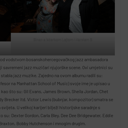
Sinan s kćerkom Lejlom i Harviem S
 pod vodstvom bosanskohercegovačkog jazz ambasadora
ji savremeni jazz muzičari njujorške scene. Ovi umjetnici su
 stabla jazz muzike. Zajedno na ovom albumu radili su:
ofesor na Manhattan School of Music) svoje ime je upisao u
kao što su: Gil Evans, James Brown, Sheila Jordan, Chet
y Brecker itd. Victor Lewis (bubnjar, kompozitor) smatra se
ijeta. U velikoj karijeri bilježi historijske saradnje s
to su: Dexter Gordon, Carla Bley, Dee Dee Bridgewater, Eddie
Braxton, Bobby Hutchenson i mnogim drugim.