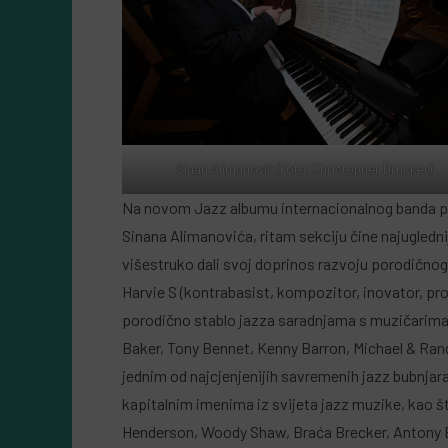
Sinan Alimanović (Foto: Christopher Drukker)
Na novom Jazz albumu internacionalnog banda
Sinana Alimanovića, ritam sekciju čine najugledni
višestruko dali svoj doprinos razvoju porodičnog
Harvie S (kontrabasist, kompozitor, inovator, pr
porodično stablo jazza saradnjama s muzičarima 
Baker, Tony Bennet, Kenny Barron, Michael & Rand
jednim od najcjenjenijih savremenih jazz bubnjara sv
kapitalnim imenima iz svijeta jazz muzike, kao š
Henderson, Woody Shaw, Braća Brecker, Antony 