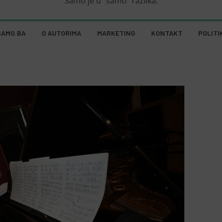
Samo je u "samo" razlika.
SAMO.BA
O AUTORIMA
MARKETING
KONTAKT
POLITI