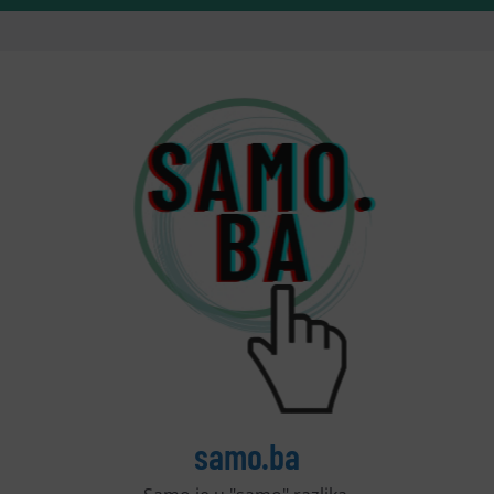
samo.ba