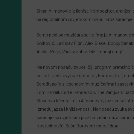
Sinan Alimanović (pijanist, kompozitor, aranžer, 
na regionalnom i svjetskom nivou, kroz saradnje 
Samo neki od muzičara sa kojima je Alimanović d
Gojković, Ladislav Fidri, Alex Blake, Bobby Sanab
Aladàr Pege, Vàclav Zahradnik i mnogi drugi.
Na novom nosaču zvuka, čiji program pretežno či
solisti: Jed Levy (saksofonist, kompozitor) sma
Sarađivao je s legendarnim muzičarima i sastavima
Tom Harrell, Eddie Henderson, The Vanguard Jazz 
Sinanova kćerka Lejla Alimanović, jazz vokalistic
između jazza i književnosti. Na nosaču zvuka sv
saradnje sa svjetskim jazz muzičarima, a samo nek
Kostadinović, Saša Borovec i mnogi drugi.