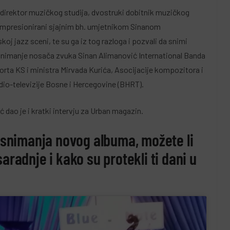
direktor muzičkog studija, dvostruki dobitnik muzičkog
u impresionirani sjajnim bh. umjetnikom Sinanom
 jazz sceni, te su ga iz tog razloga i pozvali da snimi
Snimanje nosača zvuka Sinan Alimanović International Banda
porta KS i ministra Mirvada Kurića, Asocijacije kompozitora i
io-televizije Bosne i Hercegovine (BHRT).
dao je i kratki intervju za Urban magazin.
a snimanja novog albuma, možete li
aradnje i kako su protekli ti dani u