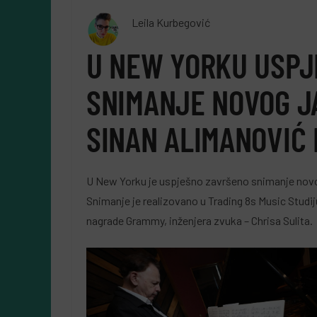
Leila Kurbegović
U NEW YORKU USPJ
SNIMANJE NOVOG J
SINAN ALIMANOVIĆ
U New Yorku je uspješno završeno snimanje novo
Snimanje je realizovano u Trading 8s Music Stud
nagrade Grammy, inženjera zvuka – Chrisa Sulita.