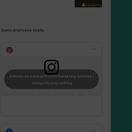
5 Augusta, 2026
Almir Kurbegović
Samo društvene mreže:
Kliknite da biste prihvatili marketing kolačiće i
omogućili ovaj sadržaj
A post shared by samo.ba (@samo.ba_web_portal)