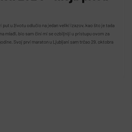
put u životu odlučio na jedan veliki izazov, kao što je tada
 mlađi, bio sam čini mi se ozbiljniji u pristupu ovom za
dine. Svoj prvi maraton u Ljubljani sam trčao 29. oktobra