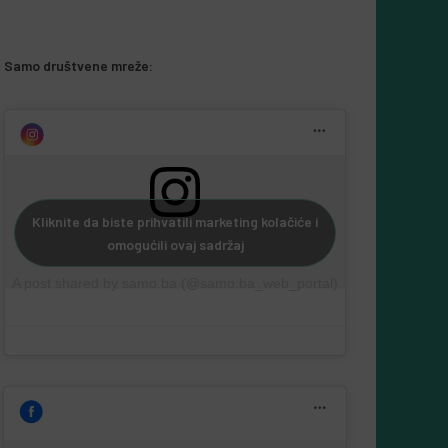
Samo društvene mreže:
Kliknite da biste prihvatili marketing kolačiće i
omogućili ovaj sadržaj
A post shared by samo.ba (@samo.ba_web_portal)