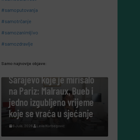
#samoputovanja
#samotrčanje
#samozanimljivo
#samozdravlje
Samo najnovije objave:
#SAMOKULTURA
mirisalo
Tako su govorili: Šta nam
, Bueb i
danas govore ljudi koji su
vrijeme
cijeli život posvetili
jećanje
nauci?
7 Augusta, 2026
Leila Kurbegović