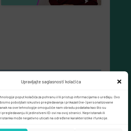
Upravljajte saglasnosti kolačića
hnologije poput kolačića za pohranu i/ili pristup informacijama o uređaju. Ovo
bismo poboljšali iskustvo pregledavanja i prikazali (ne-) personalizovane
tanak na ove tehnologije omogućiće nam obradu podataka kao što su
 pregledavanju ili jedinstveni ID-ovi na ovoj stranici. Nepristanak ili
ristanka može negativno uticati na određene karakteristike i funkcije.