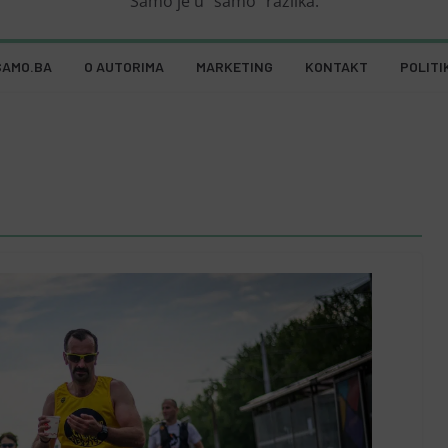
Samo je u "samo" razlika.
SAMO.BA
O AUTORIMA
MARKETING
KONTAKT
POLITI