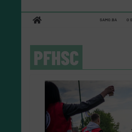
SAMO.BA
O 
PFHSC