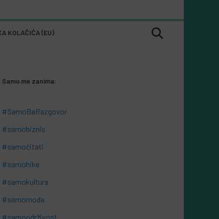
KA KOLAČIĆA (EU)
Samo me zanima:
#SamoBaRazgovor
#samobiznis
#samočitati
#samohike
#samokultura
#samomoda
#samoodrživost