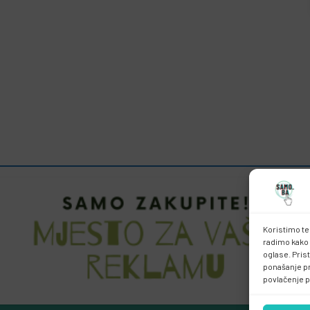
Koristimo te
radimo kako 
oglase. Pris
ponašanje pri
povlačenje p