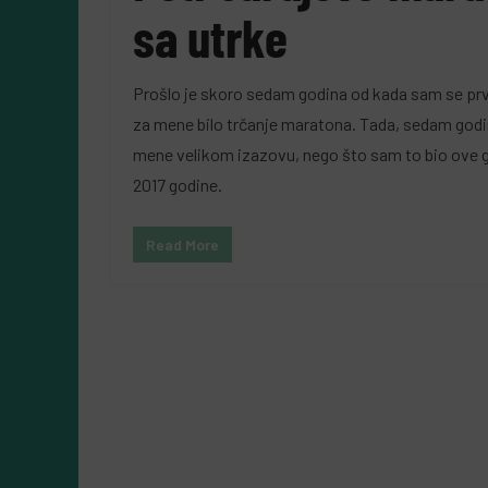
sa utrke
5 Augusta, 2026
Almir Kurbegović
Prošlo je skoro sedam godina od kada sam se prvi 
za mene bilo trčanje maratona. Tada, sedam godina
mene velikom izazovu, nego što sam to bio ove go
2017 godine.
Read More