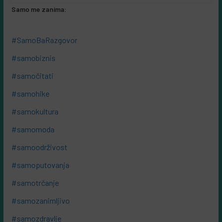
Samo me zanima:
#SamoBaRazgovor
#samobiznis
#samočitati
#samohike
#samokultura
#samomoda
#samoodrživost
#samoputovanja
#samotrčanje
#samozanimljivo
#samozdravlje