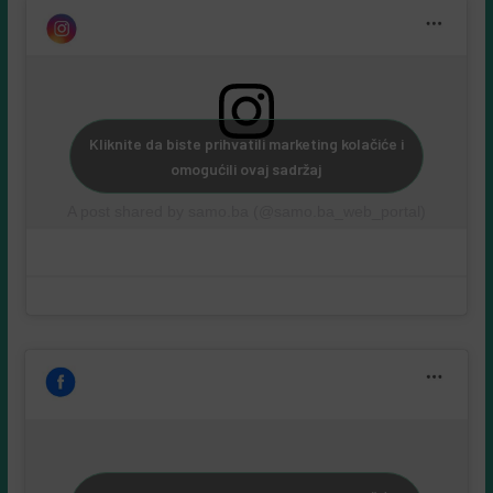
Kliknite da biste prihvatili marketing kolačiće i
omogućili ovaj sadržaj
A post shared by samo.ba (@samo.ba_web_portal)