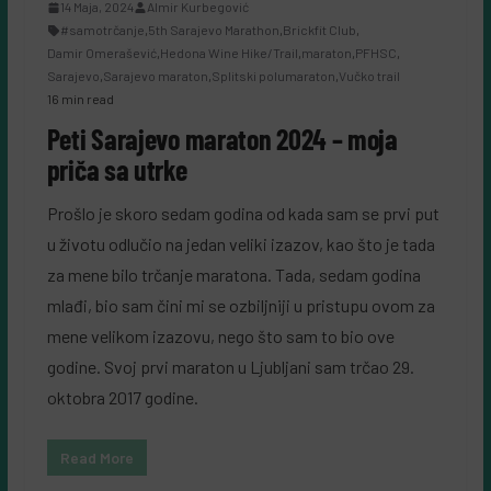
14 Maja, 2024
Almir Kurbegović
#samotrčanje
,
5th Sarajevo Marathon
,
Brickfit Club
,
Damir Omerašević
,
Hedona Wine Hike/Trail
,
maraton
,
PFHSC
,
Sarajevo
,
Sarajevo maraton
,
Splitski polumaraton
,
Vučko trail
16 min read
Peti Sarajevo maraton 2024 – moja
priča sa utrke
Prošlo je skoro sedam godina od kada sam se prvi put
u životu odlučio na jedan veliki izazov, kao što je tada
za mene bilo trčanje maratona. Tada, sedam godina
mlađi, bio sam čini mi se ozbiljniji u pristupu ovom za
mene velikom izazovu, nego što sam to bio ove
godine. Svoj prvi maraton u Ljubljani sam trčao 29.
oktobra 2017 godine.
Read More