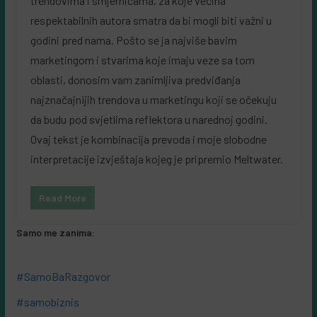
trendovima i smjernicama, za koje većina
respektabilnih autora smatra da bi mogli biti važni u
godini pred nama. Pošto se ja najviše bavim
marketingom i stvarima koje imaju veze sa tom
oblasti, donosim vam zanimljiva predviđanja
najznačajnijih trendova u marketingu koji se očekuju
da budu pod svjetlima reflektora u narednoj godini.
Ovaj tekst je kombinacija prevoda i moje slobodne
interpretacije izvještaja kojeg je pripremio Meltwater.
Read More
Samo me zanima:
#SamoBaRazgovor
#samobiznis