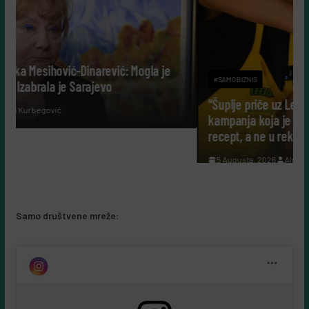
ogla je
#SAMOBIZNIS
“Šuplje priče uz Leerdammer”: marketinška
kampanja koja je fudbalsku groznicu pretvorila u
recept, a ne u reklamu
5 Augusta, 2026
Almir Kurbegović
Samo društvene mreže: