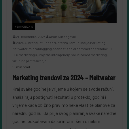
#SAMOBIZNIS
21 Decembra, 2023
Almir Kurbegović
2024
,
AI
,
brend
,
influenseri
,
interna komunikacija
,
Marketing
,
Meltwater
,
microblogging
,
podcast
,
social commerce
,
trendovi
,
UI
,
UI u marketingu
,
umjetna inteligencija
,
value based marketing
,
vizuelno pretraživanje
16 min read
Marketing trendovi za 2024 – Meltwater
Kraj svake godine je vrijeme u kojem se svode računi,
analiziraju postignuti rezultati u protekloj godini i
vrijeme kada obično pravimo neke vlastite planove za
narednu godinu. Ja prije svog planiranja svake naredne
godine, pokušavam da se informišem o nekim