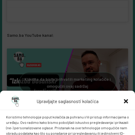
Samo.ba YouTube kanal:
Kliknite da biste prihvatili marketing kolačiće i
omogućili ovaj sadržaj
Upravljajte saglasnosti kolačića
Koristimo tehnologije poput kolačića za pohranu i/ili pristup informacijama o
uređaju. Ovo radimo kako bismo poboljšali iskustvo pregledavanja i prikazali
(ne-) personalizovane oglase. Pristanak na ove tehnologije omogućiće nam
obradu podataka kao što su ponašanje pri pregledavanju ili jedinstveni ID-