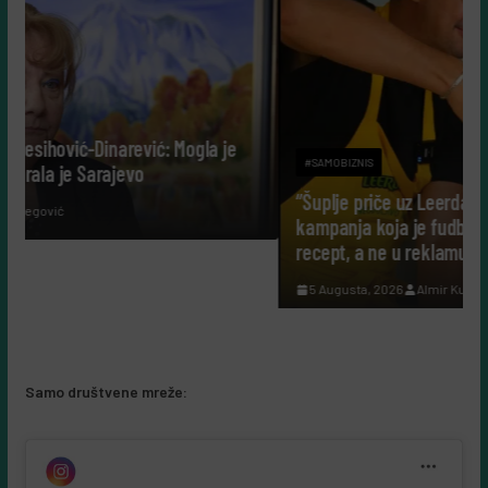
je
#SAMOBIZNIS
“Šuplje priče uz Leerdammer”: marketinška
kampanja koja je fudbalsku groznicu pretvorila u
recept, a ne u reklamu
5 Augusta, 2026
Almir Kurbegović
Samo društvene mreže: