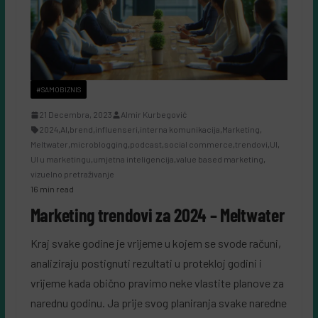
#SAMOBIZNIS
21 Decembra, 2023
Almir Kurbegović
2024
,
AI
,
brend
,
influenseri
,
interna komunikacija
,
Marketing
,
Meltwater
,
microblogging
,
podcast
,
social commerce
,
trendovi
,
UI
,
UI u marketingu
,
umjetna inteligencija
,
value based marketing
,
vizuelno pretraživanje
16 min read
Marketing trendovi za 2024 – Meltwater
Kraj svake godine je vrijeme u kojem se svode računi,
analiziraju postignuti rezultati u protekloj godini i
vrijeme kada obično pravimo neke vlastite planove za
narednu godinu. Ja prije svog planiranja svake naredne