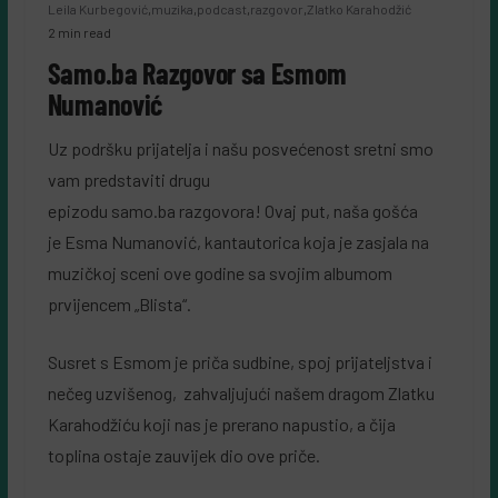
Leila Kurbegović
,
muzika
,
podcast
,
razgovor
,
Zlatko Karahodžić
2 min read
Samo.ba Razgovor sa Esmom
Numanović
Uz podršku prijatelja i našu posvećenost sretni smo
vam predstaviti drugu
epizodu samo.ba razgovora! Ovaj put, naša gošća
je Esma Numanović, kantautorica koja je zasjala na
muzičkoj sceni ove godine sa svojim albumom
prvijencem „Blista“.
Susret s Esmom je priča sudbine, spoj prijateljstva i
nečeg uzvišenog, zahvaljujući našem dragom Zlatku
Karahodžiću koji nas je prerano napustio, a čija
toplina ostaje zauvijek dio ove priče.