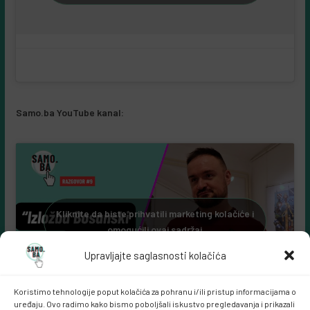
Samo.ba YouTube kanal:
Kliknite da biste prihvatili marketing kolačiće i
omogućili ovaj sadržaj
Upravljajte saglasnosti kolačića
Koristimo tehnologije poput kolačića za pohranu i/ili pristup informacijama o
uređaju. Ovo radimo kako bismo poboljšali iskustvo pregledavanja i prikazali