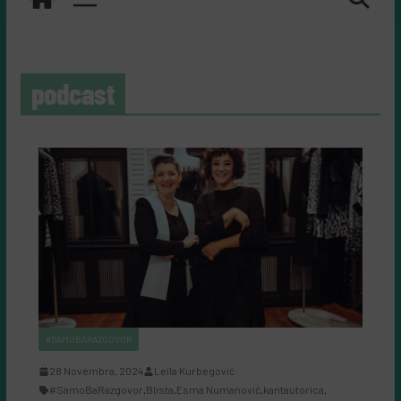
podcast
#SAMOBARAZGOVOR
28 Novembra, 2024
Leila Kurbegović
#SamoBaRazgovor
,
Blista
,
Esma Numanović
,
kantautorica
,