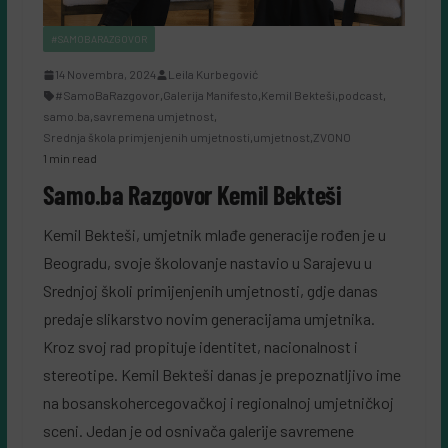
#SAMOBARAZGOVOR
14 Novembra, 2024
Leila Kurbegović
#SamoBaRazgovor
,
Galerija Manifesto
,
Kemil Bekteši
,
podcast
,
samo.ba
,
savremena umjetnost
,
Srednja škola primjenjenih umjetnosti
,
umjetnost
,
ZVONO
1 min read
Samo.ba Razgovor Kemil Bekteši
Kemil Bekteši, umjetnik mlađe generacije rođen je u
Beogradu, svoje školovanje nastavio u Sarajevu u
Srednjoj školi primijenjenih umjetnosti, gdje danas
predaje slikarstvo novim generacijama umjetnika.
Kroz svoj rad propituje identitet, nacionalnost i
stereotipe. Kemil Bekteši danas je prepoznatljivo ime
na bosanskohercegovačkoj i regionalnoj umjetničkoj
sceni. Jedan je od osnivača galerije savremene