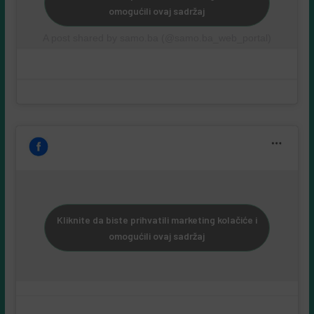
omogućili ovaj sadržaj
A post shared by samo.ba (@samo.ba_web_portal)
Kliknite da biste prihvatili marketing kolačiće i
omogućili ovaj sadržaj