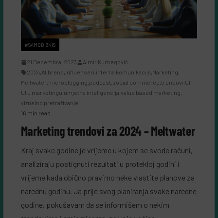
#SAMOBIZNIS
21 Decembra, 2023
Almir Kurbegović
2024
,
AI
,
brend
,
influenseri
,
interna komunikacija
,
Marketing
,
Meltwater
,
microblogging
,
podcast
,
social commerce
,
trendovi
,
UI
,
UI u marketingu
,
umjetna inteligencija
,
value based marketing
,
vizuelno pretraživanje
16 min read
Marketing trendovi za 2024 – Meltwater
Kraj svake godine je vrijeme u kojem se svode računi,
analiziraju postignuti rezultati u protekloj godini i
vrijeme kada obično pravimo neke vlastite planove za
narednu godinu. Ja prije svog planiranja svake naredne
godine, pokušavam da se informišem o nekim