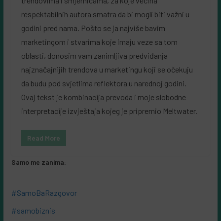
trendovima i smjernicama, za koje većina
respektabilnih autora smatra da bi mogli biti važni u
godini pred nama. Pošto se ja najviše bavim
marketingom i stvarima koje imaju veze sa tom
oblasti, donosim vam zanimljiva predviđanja
najznačajnijih trendova u marketingu koji se očekuju
da budu pod svjetlima reflektora u narednoj godini.
Ovaj tekst je kombinacija prevoda i moje slobodne
interpretacije izvještaja kojeg je pripremio Meltwater.
Read More
Samo me zanima:
#SamoBaRazgovor
#samobiznis