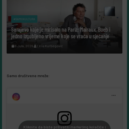
MOKULTURA
#SAMOKULTUR
jevo koje je mirisalo na Pariz: Malraux, Bueb i
Tako su gov
o izgubljeno vrijeme koje se vraća u sjećanje
cijeli život
ula, 2026
Leila Kurbegović
7 Augusta, 
Samo društvene mreže:
Kliknite da biste prihvatili marketing kolačiće i