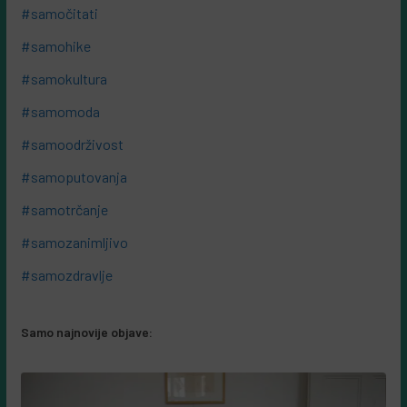
#samočitati
#samohike
#samokultura
#samomoda
#samoodrživost
#samoputovanja
#samotrčanje
#samozanimljivo
#samozdravlje
Samo najnovije objave: