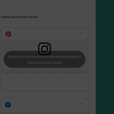
Samo društvene mreže:
Kliknite da biste prihvatili marketing kolačiće i
omogućili ovaj sadržaj
A post shared by samo.ba (@samo.ba_web_portal)