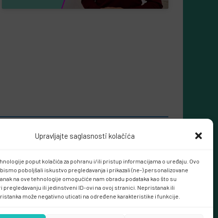
Upravljajte saglasnosti kolačića
hnologije poput kolačića za pohranu i/ili pristup informacijama o uređaju. Ovo
bismo poboljšali iskustvo pregledavanja i prikazali (ne-) personalizovane
tanak na ove tehnologije omogućiće nam obradu podataka kao što su
 pregledavanju ili jedinstveni ID-ovi na ovoj stranici. Nepristanak ili
ristanka može negativno uticati na određene karakteristike i funkcije.