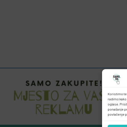
Koristimo te
radimo kako 
oglase. Pris
ponašanje pri
povlačenje p