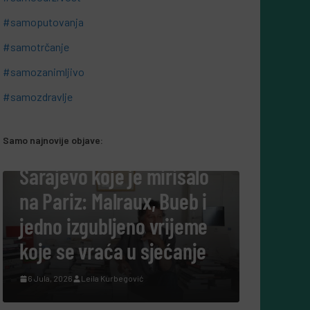
#samoputovanja
#samotrčanje
#samozanimljivo
#samozdravlje
Samo najnovije objave:
#SAMOKULTURA
je je mirisalo
Tako su govorili: Št
alraux, Bueb i
danas govore ljudi ko
bljeno vrijeme
cijeli život posvetili
ća u sjećanje
nauci?
Kurbegović
7 Augusta, 2026
Leila Kurbegović