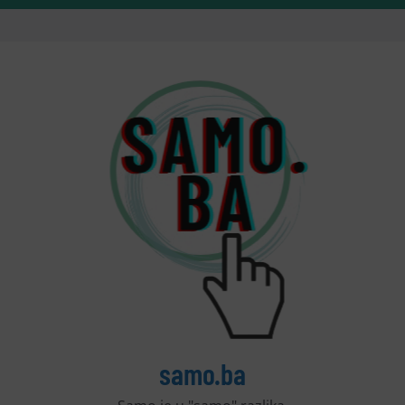
samo.ba