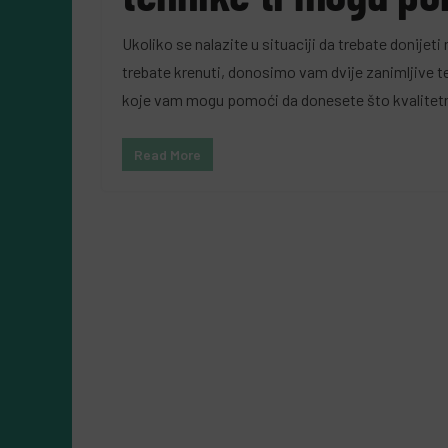
5 Augusta, 2026
Almir Kurbegović
Ukoliko se nalazite u situaciji da trebate donijet
trebate krenuti, donosimo vam dvije zanimljive te
koje vam mogu pomoći da donesete što kvalitetn
Read More