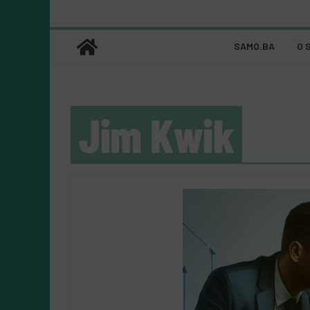
SAMO.BA
O 
Jim Kwik