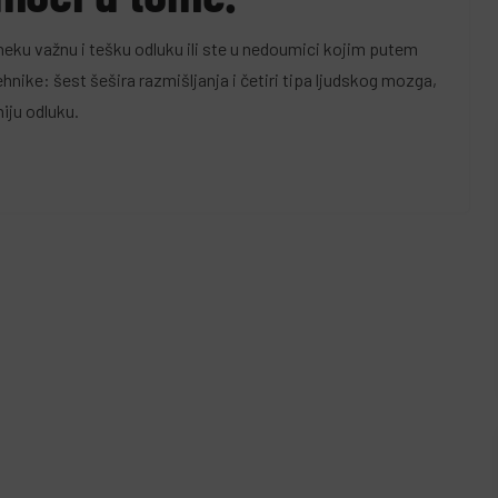
i neku važnu i tešku odluku ili ste u nedoumici kojim putem
hnike: šest šešira razmišljanja i četiri tipa ljudskog mozga,
iju odluku.