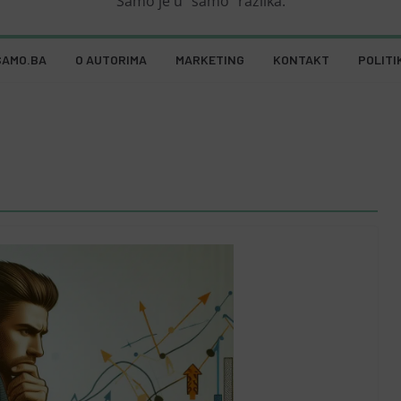
Samo je u "samo" razlika.
SAMO.BA
O AUTORIMA
MARKETING
KONTAKT
POLITI