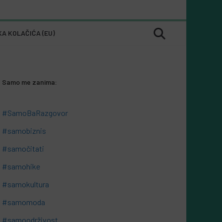
KA KOLAČIĆA (EU)
Samo me zanima:
#SamoBaRazgovor
#samobiznis
#samočitati
#samohike
#samokultura
#samomoda
#samoodrživost