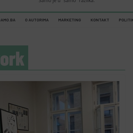
Samo je u "samo" razlika.
SAMO.BA
O AUTORIMA
MARKETING
KONTAKT
POLITI
ork