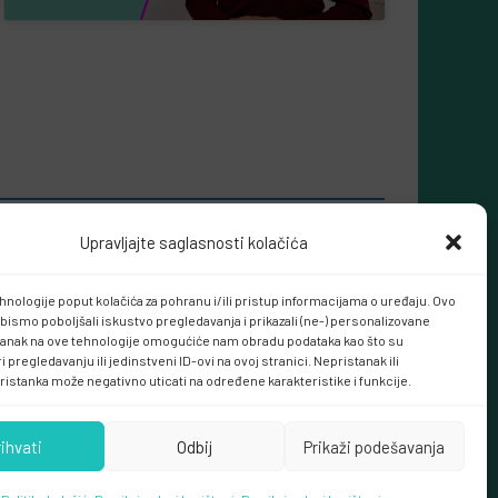
Upravljajte saglasnosti kolačića
hnologije poput kolačića za pohranu i/ili pristup informacijama o uređaju. Ovo
bismo poboljšali iskustvo pregledavanja i prikazali (ne-) personalizovane
tanak na ove tehnologije omogućiće nam obradu podataka kao što su
 pregledavanju ili jedinstveni ID-ovi na ovoj stranici. Nepristanak ili
ristanka može negativno uticati na određene karakteristike i funkcije.
rihvati
Odbij
Prikaži podešavanja