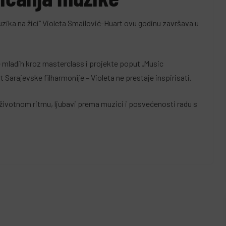
Muzika na žici“ Violeta Smailović-Huart ovu godinu završava u
mladih kroz masterclass i projekte poput „Music
Sarajevske filharmonije – Violeta ne prestaje inspirisati.
životnom ritmu, ljubavi prema muzici i posvećenosti radu s