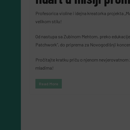
Almir Kurbegović
Profesorica violine i idejna kreatorka projekta „
velikom stilu!
Od nastupa sa Zubinom Mehtom, preko edukacije 
Patchwork“, do priprema za Novogodišnji koncert 
Pročitajte kratku priču o njenom nevjerovatnom 
mladima!
Read More