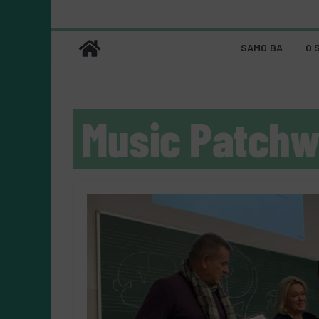
SAMO.BA
O 
Music Patchw