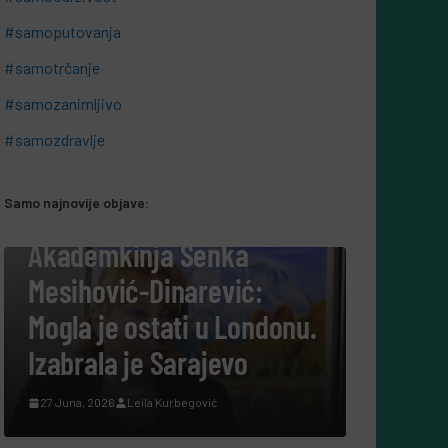
#samoputovanja
#samotrčanje
#samozanimljivo
#samozdravlje
Samo najnovije objave:
#SAMOBIZNIS
#SAMOBARAZGOVOR
“Šuplje
Akademkinja Senka
Leerd
Mesihović-Dinarević:
market
Mogla je ostati u Londonu.
koja j
Izabrala je Sarajevo
pretvor
27 Juna, 2026
Leila Kurbegović
rekla