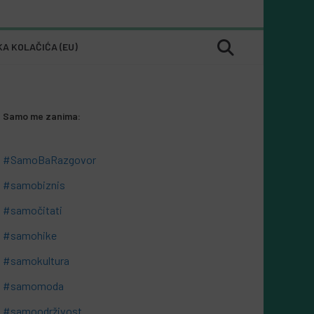
KA KOLAČIĆA (EU)
Samo me zanima:
#SamoBaRazgovor
#samobiznis
#samočitati
#samohike
#samokultura
#samomoda
#samoodrživost