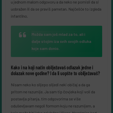
u jednom malom odgovoru a da neko ne pomisli da si
uobražen ili da se praviš pametan. Najčešće to izgleda
infantilno.
Možda sam još mlad za to, ali i
dalje stojim iza svih svojih odluka
koje sam donio.
Kako i na koji način obilježavaš odlazak jedne i
dolazak nove godine? I da li uopšte to obilježavaš?
Nisam neko ko slijepo slijedi neki običaj a da ga
pritom ne razumije. Ja sam tip čovjeka koji voli da
postavlja pitanja, tim odgovorima se više
oduševljavam negoli formom koju ne razumijem, a
koja može biti jako privlačna i lijepa. Naprimjer, kad