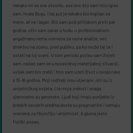
nekako mi se sve otvorilo, sve ono što sam htio igrao
sam, hvala Bogu. I taj put je nekako bio logičan za
mene, ali ne i lagan. Bio sam pod pritiskom prvih par
godina, učio sam zanat u hodu, u profesionalnom
angažmanu nema vremena za razne analize, već
direktno na scenu, pred publiku, pa ko može taj će i
ostati na toj sceni. U tom periodu počeo sam živjeti
sam, našao sam se u nezavidnoj materijalnoj situaciji,
uvijek sam bio zreliji i htio sam uzeti život u svoje ruke
s 15-16 godina. Moji roditelji nisu utjecajni, niti su iz
umjetničkog svijeta. I ta moja zrelost i snaga
vjerovatno su genetske. Ljudi koji imaju porijeklo iz
brdskih seoskih sredina dosta su pragmatični i nemaju
vremena za filozofiju i umjetnost. A gluma jeste
fizički posao.