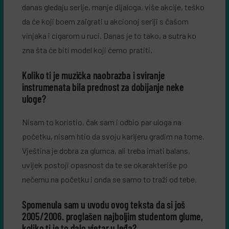
danas gledaju serije, manje dijaloga, više akcije, teško
da će koji boem zaigrati u akcionoj seriji s čašom
vinjaka i cigarom u ruci. Danas je to tako, a sutra ko
zna šta će biti model koji ćemo pratiti.
Koliko ti je muzička naobrazba i sviranje
instrumenata bila prednost za dobijanje neke
uloge?
Nisam to koristio, čak sam i odbio par uloga na
početku, nisam htio da svoju karijeru gradim na tome.
Vještina je dobra za glumca, ali treba imati balans,
uvijek postoji opasnost da te se okarakteriše po
nečemu na početku i onda se samo to traži od tebe.
Spomenula sam u uvodu ovog teksta da si još
2005/2006. proglašen najboljim studentom glume,
koliko ti je to dalo vjetar u leđa?