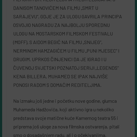
DANISOM TANOVIĆEM NA FILMU „SMRT U
SARAJEVU“, GDJE JE ZA ULOGU GAVRILA PRINCIPA
OSVOJIO NAGRADU ZA NAJBOLJU SPOREDNU
ULOGU NA MOSTARSKOM FILMSKOM FESTIVALU
(MOFF), S AIDOM BEGIĆ NA FILMU „SNIJEG“,
NERMINOM HAMZAGIĆEM U FILMU „PUNI MJESEC“ I
DRUGIM. UPRKOS ČINJENICI DA JE IGRAO I U
ČUVENOJ SVJETSKI POZNATOJ SERIJI „LEGENDS“
KENA BILLERA, MUHAMED SE IPAK NAJVIŠE
PONOSI RADOM S DOMAĆIM REDITELJIMA.
Na izmaku još jedne i početku nove godine, glumca
Muhameda Hadžovića, koji aktivno igra u nekoliko
predstava svoje matične kuće Kamernog teatra 55 i
priprema još uloge za nova filmska ostvarenja, pitali
smo o dosadašnjem radu, ali i o očekivanjima,