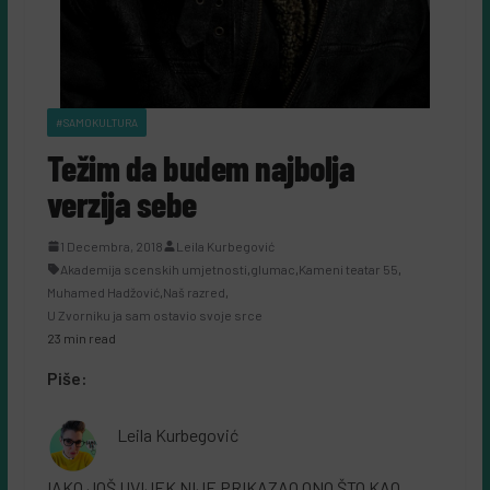
#SAMOKULTURA
Težim da budem najbolja
verzija sebe
1 Decembra, 2018
Leila Kurbegović
Akademija scenskih umjetnosti
,
glumac
,
Kameni teatar 55
,
Muhamed Hadžović
,
Naš razred
,
U Zvorniku ja sam ostavio svoje srce
23 min read
Piše:
Leila Kurbegović
IAKO JOŠ UVIJEK NIJE PRIKAZAO ONO ŠTO KAO