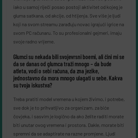
iako u samoj riječi posao postoji aktivitet od kojeg je
gluma satkana, od akcije, od htijenja. Sve više je ljudi
koji na svom streamu zarađuju novac igrajući igrice na
svom PC računaru. To su profesionalni gejmeri, imaju
svoje radno vrijeme.
Glumci su nekada bili svojevrsni boemi, ali čini mi se
da se danas od glumca traži mnogo – da bude
atleta, vodi o sebi računa, da zna jezike,
jednostavno da mora mnogo ulagati u sebe. Kakva
su tvoja iskustva?
Treba pratiti model vremena u kojem živimo, i potrebe,
sve dok je to prihvatljivo za organizam, za biće
čovjeka, i sasvim je logično da ako želite raditi morate
biti unutar ovog vremena i prostora. Dakle, morate biti
spremni da se adaptirate na razne promjene. Ljudi