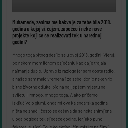
Muhamede, zanima me kakva je za tebe bila 2018.
godina u kojoj si, čujem, započeo i neke nove
projekte koji će se realizovati tek u narednoj
godini?
Mnogo toga bitnog desilo se u ovoj 2018. godini. Vjeruj,
po nekom mom ličnom osjećanju kao da je trajala
najmanje duplo. Upravo iz razloga jer sam dosta radio,
a našao sam malo vremena i za sebe, donio neke vrlo
bitne životne odluke, bio na najljepšem mjestu na
svijetu, i mnogo, mnogo toga. A ako pričamo
isključivo o glumi, onda mi ova kalendarska godina
ništa ne znači, često se dešava da se neka snimljena
uloga pogleda tek sljedeće godine, jer jako puno
faktora je u igri. To je kolektivni čin, mislim na film i