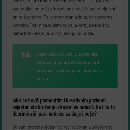
sam onim što imam. Kako kaže Sokrat: Onaj ko nije
zadovoljan onim što ima nikad neće biti zadovoljan ni
onim što nema. To je stvar stanja duha, a ne stvarne
potrebe. Težim da budem najbolja verzija sebe, i tu
nema konkurencije, a ima jako puno posla.
Kako kaže Sokrat: Onaj ko nije
zadovoljan onim što ima nikad
neće biti zadovoljan ni onim što
nema.
Iako se baviš plemenitim i kreativnim pozivom,
svjestan si okruženja u kojem se nalaziš. Da li te to
deprimira ili ipak motiviše za dalje i bolje?
Ja sam prestao bježati od realnog stanja u kojem se