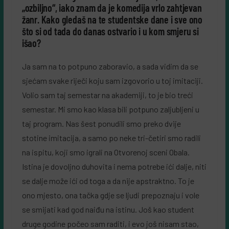
„ozbiljno“, iako znam da je komedija vrlo zahtjevan
žanr. Kako gledaš na te studentske dane i sve ono
što si od tada do danas ostvario i u kom smjeru si
išao?
Ja sam na to potpuno zaboravio, a sada vidim da se
sjećam svake riječi koju sam izgovorio u toj imitaciji.
Volio sam taj semestar na akademiji, to je bio treći
semestar. Mi smo kao klasa bili potpuno zaljubljeni u
taj program. Nas šest ponudili smo preko dvije
stotine imitacija, a samo po neke tri-četiri smo radili
na ispitu, koji smo igrali na Otvorenoj sceni Obala.
Istina je dovoljno duhovita i nema potrebe ići dalje, niti
se dalje može ići od toga a da nije apstraktno. To je
ono mjesto, ona tačka gdje se ljudi prepoznaju i vole
se smijati kad god naiđu na istinu. Još kao student
druge godine počeo sam raditi, i evo još nisam stao,