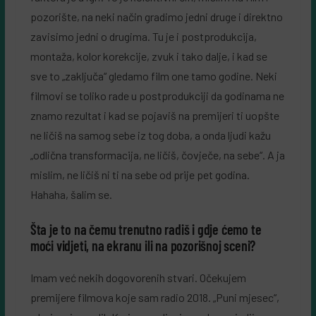
pozorište, na neki način gradimo jedni druge i direktno
zavisimo jedni o drugima. Tu je i postprodukcija,
montaža, kolor korekcije, zvuk i tako dalje, i kad se
sve to „zaključa“ gledamo film one tamo godine. Neki
filmovi se toliko rade u postprodukciji da godinama ne
znamo rezultat i kad se pojaviš na premijeri ti uopšte
ne ličiš na samog sebe iz tog doba, a onda ljudi kažu
„odlična transformacija, ne ličiš, čovječe, na sebe“. A ja
mislim, ne ličiš ni ti na sebe od prije pet godina.
Hahaha, šalim se.
Šta je to na čemu trenutno radiš i gdje ćemo te
moći vidjeti, na ekranu ili na pozorišnoj sceni?
Imam već nekih dogovorenih stvari. Očekujem
premijere filmova koje sam radio 2018. „Puni mjesec“,