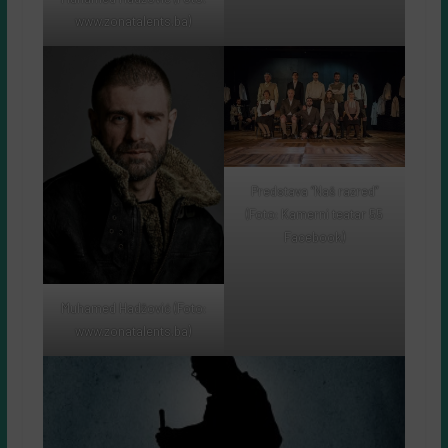
www.zonatalents.ba)
Predstava “Naš razred”
(Foto: Kamerni teatar 55
Facebook)
Muhamed Hadžović (Foto:
www.zonatalents.ba)