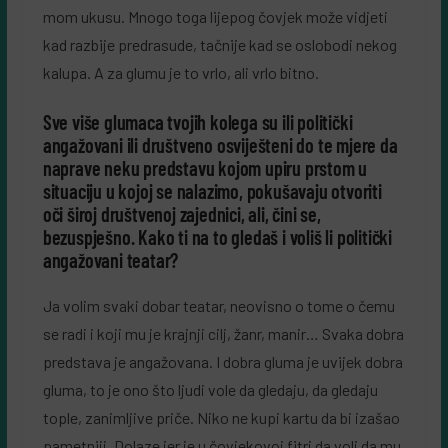
mom ukusu. Mnogo toga lijepog čovjek može vidjeti
kad razbije predrasude, tačnije kad se oslobodi nekog
kalupa. A za glumu je to vrlo, ali vrlo bitno.
Sve više glumaca tvojih kolega su ili politički
angažovani ili društveno osviješteni do te mjere da
naprave neku predstavu kojom upiru prstom u
situaciju u kojoj se nalazimo, pokušavaju otvoriti
oči široj društvenoj zajednici, ali, čini se,
bezuspješno. Kako ti na to gledaš i voliš li politički
angažovani teatar?
Ja volim svaki dobar teatar, neovisno o tome o čemu
se radi i koji mu je krajnji cilj, žanr, manir… Svaka dobra
predstava je angažovana. I dobra gluma je uvijek dobra
gluma, to je ono što ljudi vole da gledaju, da gledaju
tople, zanimljive priče. Niko ne kupi kartu da bi izašao
pametniji. Dolaze jer je u čovjekovoj fitri da voli da mu