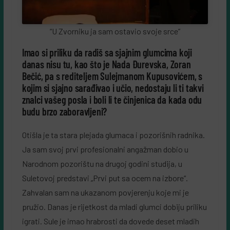
“U Zvorniku ja sam ostavio svoje srce”
Imao si priliku da radiš sa sjajnim glumcima koji
danas nisu tu, kao što je Nada Đurevska, Zoran
Bečić, pa s rediteljem Sulejmanom Kupusovićem, s
kojim si sjajno sarađivao i učio, nedostaju li ti takvi
znalci vašeg posla i boli li te činjenica da kada odu
budu brzo zaboravljeni?
Otišla je ta stara plejada glumaca i pozorišnih radnika.
Ja sam svoj prvi profesionalni angažman dobio u
Narodnom pozorištu na drugoj godini studija, u
Suletovoj predstavi „Prvi put sa ocem na izbore“.
Zahvalan sam na ukazanom povjerenju koje mi je
pružio. Danas je rijetkost da mladi glumci dobiju priliku
igrati. Sule je imao hrabrosti da dovede deset mladih