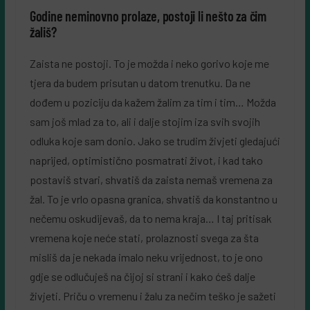
Godine neminovno prolaze, postoji li nešto za čim
žališ?
Zaista ne postoji. To je možda i neko gorivo koje me
tjera da budem prisutan u datom trenutku. Da ne
dođem u poziciju da kažem žalim za tim i tim… Možda
sam još mlad za to, ali i dalje stojim iza svih svojih
odluka koje sam donio. Jako se trudim živjeti gledajući
naprijed, optimistično posmatrati život, i kad tako
postaviš stvari, shvatiš da zaista nemaš vremena za
žal. To je vrlo opasna granica, shvatiš da konstantno u
nečemu oskudijevaš, da to nema kraja… I taj pritisak
vremena koje neće stati, prolaznosti svega za šta
misliš da je nekada imalo neku vrijednost, to je ono
gdje se odlučuješ na čijoj si strani i kako ćeš dalje
živjeti. Priču o vremenu i žalu za nečim teško je sažeti