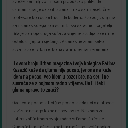
svježe, zanimljivo, i nisam propuštao priliku da
uzimam znanje sa svih strana. Imao sam nesebične
profesore koji su se trudili da budemo što bolji, s njima
sam danas kolega, oni su mi bliski saradnici, prijatelji.
Bila je to moja druga kuća za vrijeme studija, sve mi je
ostalo u lijepom sjećanju. A danas ne znam kako
stvari stoje, vrlo rijetko navratim, nemam vremena.
U ovom broju Urban magazina tvoja kolegica Fatima
Kazazić kaže da gluma nije posao, jer ona ne kaže
idem na posao, već idem u pozorište, na set, i ne
susreće se s pojmom radno vrijeme. Da li i tebi
gluma upravo to znači?
Ovo jeste posao, atipičan posao, gledajući s distance i
iz vizure nekoga ko se ne bavi ovim. Ne znam za
Fatimu, ali ja imam svoje radno vrijeme, šalim se.
Gluma je igra, teško da se igra može nazivati poslom,