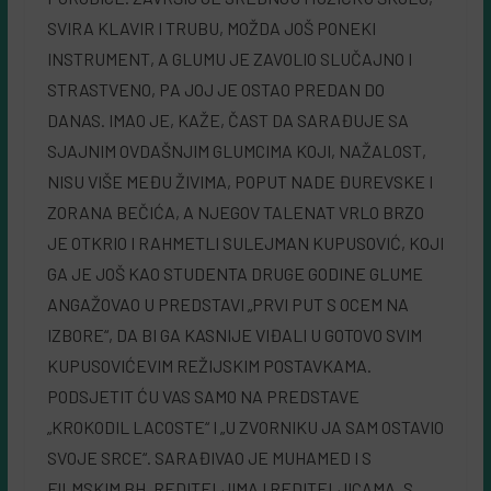
SVIRA KLAVIR I TRUBU, MOŽDA JOŠ PONEKI
INSTRUMENT, A GLUMU JE ZAVOLIO SLUČAJNO I
STRASTVENO, PA JOJ JE OSTAO PREDAN DO
DANAS. IMAO JE, KAŽE, ČAST DA SARAĐUJE SA
SJAJNIM OVDAŠNJIM GLUMCIMA KOJI, NAŽALOST,
NISU VIŠE MEĐU ŽIVIMA, POPUT NADE ĐUREVSKE I
ZORANA BEČIĆA, A NJEGOV TALENAT VRLO BRZO
JE OTKRIO I RAHMETLI SULEJMAN KUPUSOVIĆ, KOJI
GA JE JOŠ KAO STUDENTA DRUGE GODINE GLUME
ANGAŽOVAO U PREDSTAVI „PRVI PUT S OCEM NA
IZBORE“, DA BI GA KASNIJE VIĐALI U GOTOVO SVIM
KUPUSOVIĆEVIM REŽIJSKIM POSTAVKAMA.
PODSJETIT ĆU VAS SAMO NA PREDSTAVE
„KROKODIL LACOSTE“ I „U ZVORNIKU JA SAM OSTAVIO
SVOJE SRCE“. SARAĐIVAO JE MUHAMED I S
FILMSKIM BH. REDITELJIMA I REDITELJICAMA. S