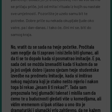
se pričaju priče, još od mita i rituala iz kojih su nastale
sve umjetnosti. Pozorište je uzelo samu bit te
potrebe. Dobre priče su nekada okupljale ljude oko
vatre, pa i dan-danas, i tako će, čini mi se, biti do
samog kraja.
No, vratit ću se sada na tvoje početke. Pročitala
sam negdje da ti zapravo i nisi želio biti glumac, ali
da ti se to dopalo kada si posmatrao imitacije. E pa,
sada ćeš se možda iznenaditi kada ti kažem da se
ja još uvijek dobro i jasno sjećam tvoje studentske
izvedbe na predmetu Imitacije, kada si imitirao
nekog majstora koji je stalno nešto mjerio i nakon
toga bi rekao „jesam li ti rekao?“. Tada sam
prepoznala tvoj glumački talenat i mislila sam da
ćemo te u budućnosti gledati više u komedijama, ali
vidim vremenom si ipak otišao u ono što je
dramaturški i glumački vrlo zahtjevno, da ne kažem