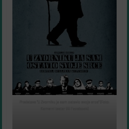
Predstava “U Zvorniku ja sam ostavio svoje srce” (Foto:
Kamerni teatar 55 Facebook)