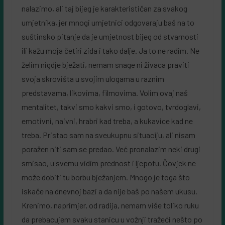
nalazimo, ali taj bijeg je karakterističan za svakog
umjetnika, jer mnogi umjetnici odgovaraju baš na to
suštinsko pitanje da je umjetnost bijeg od stvarnosti
ili kažu moja četiri zida i tako dalje. Ja to ne radim. Ne
želim nigdje bježati, nemam snage ni živaca praviti
svoja skrovišta u svojim ulogama u raznim
predstavama, likovima, filmovima. Volim ovaj naš
mentalitet, takvi smo kakvi smo, i gotovo, tvrdoglavi,
emotivni, naivni, hrabri kad treba, a kukavice kad ne
treba. Pristao sam na sveukupnu situaciju, ali nisam
poražen niti sam se predao. Već pronalazim neki drugi
smisao, u svemu vidim prednost i ljepotu. Čovjek ne
može dobiti tu borbu bježanjem. Mnogo je toga što
iskače na dnevnoj bazi a da nije baš po našem ukusu.
Krenimo, naprimjer, od radija, nemam više toliko ruku
da prebacujem svaku stanicu u vožnji tražeći nešto po