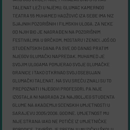
TALENAT LEŽI U NJEMU, GLUMAC KAMERNOG
TEATRA 55 MUHAMED HADŽOVIĆ IZA SEBE IMA NIZ
SJAJNIH POZORIŠNIH I FILMSKIH ULOGA. ZA NEKE
OD NJIH BIO JE NAGRAĐEN NA POZORIŠNIM
FESTIVALIMA U BRČKOM, MOSTARU I ZENICI. JOŠ OD
STUDENTSKIH DANA PA SVE DO DANAS PRATIM
NJEGOV GLUMAČKI NAPREDAK. MUHAMED JE
SVOJIM ULOGAMA POMJERAO SVOJE GLUMAČKE
GRANICE I TAKO OTKRIVAO SVOJ OSEBUJAN
GLUMAČKI TALENAT. NA SVU SREĆU ZNALI SU TO
PREPOZNATI I NJEGOVI PROFESORI, PA NIJE
IZOSTALA NI NAGRADA ZA NAJBOLJEG STUDENTA
GLUME NA AKADEMIJI SCENSKIH UMJETNOSTI U
SARAJEVU 2005/2006. GODINE. UMJETNOST MU
NIJE STRANA IAKO NE POTIČE IZ UMJETNIČKE
PORODICE. ZAVRŠIO JE SREDNJU MUZIČKU ŠKOLU,