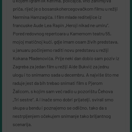
u kojem igram lik Kerima, policajca, vrlo zanimljiva
priča, riječ je o bosanskohercegovačkom filmu u režiji
Nermina Hamzagića. I film mlade rediteljice iz
francuske Aude Lea Rapin „Heroji nikad ne umiru“.
Pored redovnog repertoara u Kamernom teatru 55,
mojoj matičnoj kući, gdje imam osam živih predstava,
u januaru počinjemo raditi novu predstavu u režiji
Kokana Mladenovića. Prije neki dan dobio sam poziv iz
Zagreba za jedan film u režiji Aide Bukvić za jednu
ulogu i to snimamo sada u decembru. A najviše što me
raduje jest da bih trebao snimati film s Pjerom
Žalicom, s kojim sam već radio u pozorištu Čehova
„Tri sestre“. A i inače smo dobri prijatelji, svirali smo
skupa u bendu i poznajemo se odlično, tako da s
nestrpljenjem očekujem snimanje tako briljantnog
scenarija.