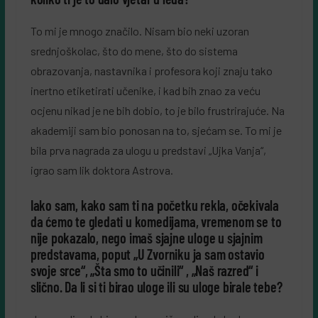
To mi je mnogo značilo. Nisam bio neki uzoran
srednjoškolac, što do mene, što do sistema
obrazovanja, nastavnika i profesora koji znaju tako
inertno etiketirati učenike, i kad bih znao za veću
ocjenu nikad je ne bih dobio, to je bilo frustrirajuće. Na
akademiji sam bio ponosan na to, sjećam se. To mi je
bila prva nagrada za ulogu u predstavi „Ujka Vanja“,
igrao sam lik doktora Astrova.
Iako sam, kako sam ti na početku rekla, očekivala
da ćemo te gledati u komedijama, vremenom se to
nije pokazalo, nego imaš sjajne uloge u sjajnim
predstavama, poput „U Zvorniku ja sam ostavio
svoje srce“, „Šta smo to učinili“ , „Naš razred“ i
slično. Da li si ti birao uloge ili su uloge birale tebe?