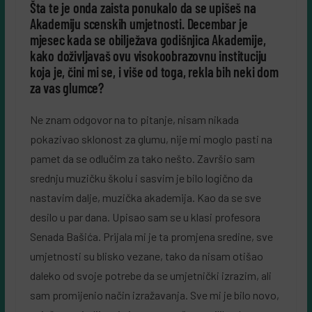
Šta te je onda zaista ponukalo da se upišeš na
Akademiju scenskih umjetnosti. Decembar je
mjesec kada se obilježava godišnjica Akademije,
kako doživljavaš ovu visokoobrazovnu instituciju
koja je, čini mi se, i više od toga, rekla bih neki dom
za vas glumce?
Ne znam odgovor na to pitanje, nisam nikada
pokazivao sklonost za glumu, nije mi moglo pasti na
pamet da se odlučim za tako nešto. Završio sam
srednju muzičku školu i sasvim je bilo logično da
nastavim dalje, muzička akademija. Kao da se sve
desilo u par dana. Upisao sam se u klasi profesora
Senada Bašića. Prijala mi je ta promjena sredine, sve
umjetnosti su blisko vezane, tako da nisam otišao
daleko od svoje potrebe da se umjetnički izrazim, ali
sam promijenio način izražavanja. Sve mi je bilo novo,