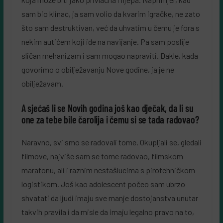
sam bio klinac, ja sam volio da kvarim igračke, ne zato
što sam destruktivan, već da uhvatim u čemu je fora s
nekim autićem koji ide na navijanje. Pa sam poslije
sličan mehanizam i sam mogao napraviti. Dakle, kada
govorimo o obilježavanju Nove godine, ja je ne
obilježavam.
A sjećaš li se Novih godina još kao dječak, da li su
one za tebe bile čarolija i čemu si se tada radovao?
Naravno, svi smo se radovali tome. Okupljali se, gledali
filmove, najviše sam se tome radovao, filmskom
maratonu, ali i raznim nestašlucima s pirotehničkom
logistikom. Još kao adolescent počeo sam ubrzo
shvatati da ljudi imaju sve manje dostojanstva unutar
takvih pravila i da misle da imaju legalno pravo na to,