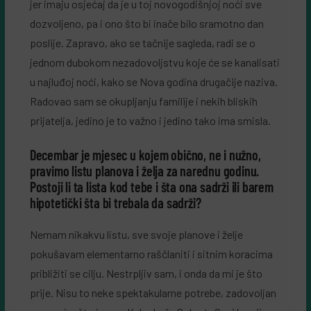
jer imaju osjećaj da je u toj novogodišnjoj noći sve
dozvoljeno, pa i ono što bi inače bilo sramotno dan
poslije. Zapravo, ako se tačnije sagleda, radi se o
jednom dubokom nezadovoljstvu koje će se kanalisati
u najluđoj noći, kako se Nova godina drugačije naziva.
Radovao sam se okupljanju familije i nekih bliskih
prijatelja, jedino je to važno i jedino tako ima smisla.
Decembar je mjesec u kojem obično, ne i nužno,
pravimo listu planova i želja za narednu godinu.
Postoji li ta lista kod tebe i šta ona sadrži ili barem
hipotetički šta bi trebala da sadrži?
Nemam nikakvu listu, sve svoje planove i želje
pokušavam elementarno raščlaniti i sitnim koracima
približiti se cilju. Nestrpljiv sam, i onda da mi je što
prije. Nisu to neke spektakularne potrebe, zadovoljan