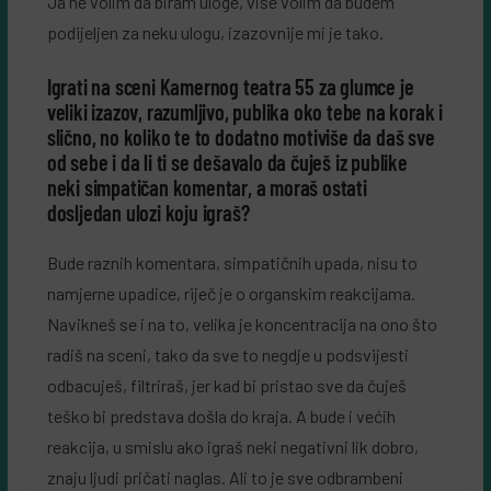
Ja ne volim da biram uloge, više volim da budem
podijeljen za neku ulogu, izazovnije mi je tako.
Igrati na sceni Kamernog teatra 55 za glumce je
veliki izazov, razumljivo, publika oko tebe na korak i
slično, no koliko te to dodatno motiviše da daš sve
od sebe i da li ti se dešavalo da čuješ iz publike
neki simpatičan komentar, a moraš ostati
dosljedan ulozi koju igraš?
Bude raznih komentara, simpatičnih upada, nisu to
namjerne upadice, riječ je o organskim reakcijama.
Navikneš se i na to, velika je koncentracija na ono što
radiš na sceni, tako da sve to negdje u podsvijesti
odbacuješ, filtriraš, jer kad bi pristao sve da čuješ
teško bi predstava došla do kraja. A bude i većih
reakcija, u smislu ako igraš neki negativni lik dobro,
znaju ljudi pričati naglas. Ali to je sve odbrambeni