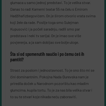
glumaca u samo jednoj predstavi. To je velika stvar.
Danas to radi Kamerni teatar 55 na čelu s Emirom
Hadžihafizbegovićem. On je širom otvorio vrata svima
koji žele da rade. Poslije toga smo Sulejman
Kupusović i ja počeli saradnju, radili smo par
predstava i neki tv serijal. On je imao sve više
povjerenja, a ja sam dobijao sve bolje uloge.
Šta si od spomenutih naučio i po čemu ćeš ih
pamtiti?
Strast za poslom i jednostavnost. To je ono što mi se
čini dominantnim. Pokojna Nada Đurevska nam je
priredila doček u Narodnom pozorištu kao mladim
glumcima, kupila tortu. To je za nas bila velika stvar i
to su te stvari koje nikada neću zaboraviti.