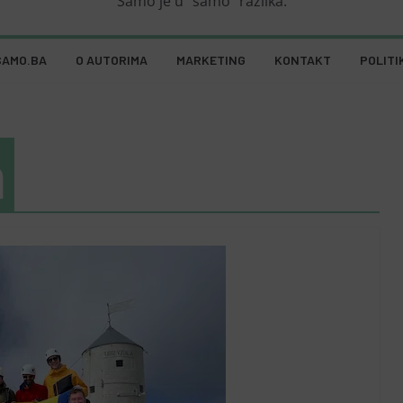
Samo je u "samo" razlika.
SAMO.BA
O AUTORIMA
MARKETING
KONTAKT
POLITI
m