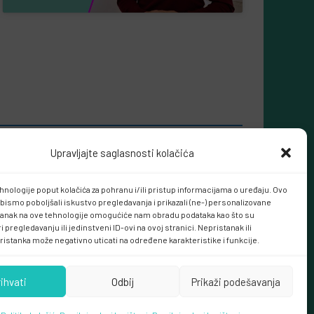
Upravljajte saglasnosti kolačića
hnologije poput kolačića za pohranu i/ili pristup informacijama o uređaju. Ovo
bismo poboljšali iskustvo pregledavanja i prikazali (ne-) personalizovane
tanak na ove tehnologije omogućiće nam obradu podataka kao što su
 pregledavanju ili jedinstveni ID-ovi na ovoj stranici. Nepristanak ili
ristanka može negativno uticati na određene karakteristike i funkcije.
rihvati
Odbij
Prikaži podešavanja