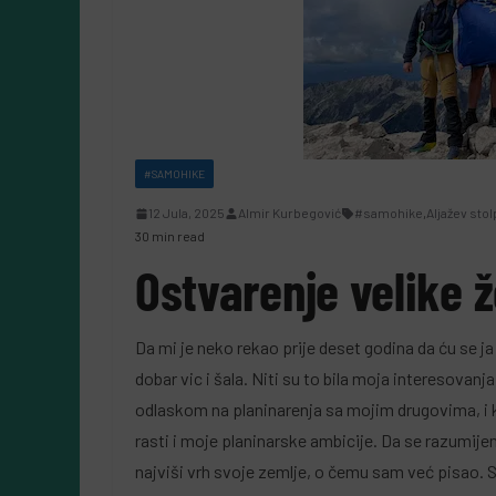
#SAMOHIKE
12 Jula, 2025
Almir Kurbegović
#samohike
,
Aljažev stol
OODRŽIVOST
#SAMOKULTURA
30 min read
Ostvarenje velike ž
moodrživost u BiH:
Sarajevo koj
govorno zbrinjavanje e-
na Pariz: Ma
Da mi je neko rekao prije deset godina da ću se ja p
pada postaje
jedno izgubl
dobar vic i šala. Niti su to bila moja interesovan
akodnevica
koje se vrać
odlaskom na planinarenja sa mojim drugovima, i 
rasti i moje planinarske ambicije. Da se razumije
ula, 2026
Almir Kurbegović
6 Jula, 2026
Leila Kur
najviši vrh svoje zemlje, o čemu sam već pisao. S