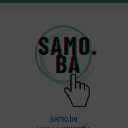
samo.ba