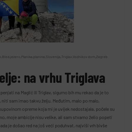
p
,
Bled
,
jezero
,
Planika
,
planina
,
Slovenija
,
Triglav
,
Vodnikov dom
,
Zagreb
#SAMOBARAZGOVOR
elje: na vrhu Triglava
e je mirisalo
Akademkinja Senka
lraux, Bueb i
Mesihović-Dinarević:
enjati na Maglić ili Triglav, sigurno bih mu rekao da je to
jeno vrijeme
Mogla je ostati u Lond
ja, niti sam imao takvu želju. Međutim, malo po malo,
a u sjećanje
Izabrala je Sarajevo
kupovinom opreme koja mi je uvijek nedostajala, počele su
mo, moje ambicije nisu velike, ali sam stvarno želio popeti
begović
27 Juna, 2026
Leila Kurbegović
ada je došao red na još veći poduhvat, najviši vrh bivše