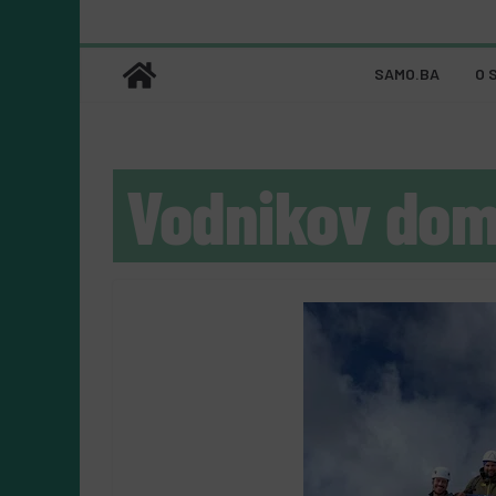
SAMO.BA
O 
Vodnikov do