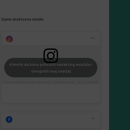
5 Augusta, 2026
Almir Kurbegović
Samo društvene mreže:
Kliknite da biste prihvatili marketing kolačiće i
omogućili ovaj sadržaj
A post shared by samo.ba (@samo.ba_web_portal)