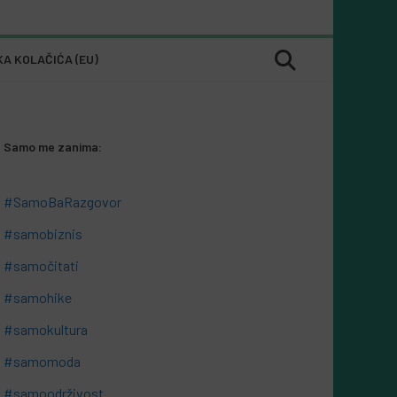
KA KOLAČIĆA (EU)
Samo me zanima:
#SamoBaRazgovor
#samobiznis
#samočitati
#samohike
#samokultura
#samomoda
#samoodrživost