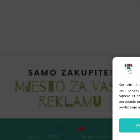
Koristimo te
radimo kako 
oglase. Pris
ponašanje pri
povlačenje p
P