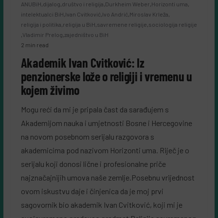
ANUBiH
,
dijalog
,
društvo i religija
,
Durkheim Weber
,
Horizonti uma
,
intelektualci BiH
,
Ivan Cvitković
,
Ivo Andrić
,
Miroslav Krleža
,
religija i politika
,
religija u BiH
,
savremene religije
,
sociologija religije
,
Vladimir Prelog
,
zajedništvo u BiH
2 min read
Akademik Ivan Cvitković: Iz
penzionerske lože o religiji i vremenu u
kojem živimo
Mogu reći da mi je pripala čast da sarađujem s
Akademijom nauka i umjetnosti Bosne i Hercegovine
na novom posebnom serijalu razgovora s
akademicima pod nazivom Horizonti uma. Riječ je o
serijalu koji donosi lične i profesionalne priče
najznačajnijih umova naše zemlje.Posebnu vrijednost
ovom iskustvu daje i činjenica da je moj prvi
sagovornik bio akademik Ivan Cvitković, koji mi je