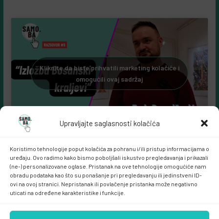
Samo.ba YouTube kanal:
Kliknite da biste prihvatili marketing kolačiće i
omogućili ovaj sadržaj
Upravljajte saglasnosti kolačića
Koristimo tehnologije poput kolačića za pohranu i/ili pristup informacijama o
uređaju. Ovo radimo kako bismo poboljšali iskustvo pregledavanja i prikazali
(ne-) personalizovane oglase. Pristanak na ove tehnologije omogućiće nam
obradu podataka kao što su ponašanje pri pregledavanju ili jedinstveni ID-
ovi na ovoj stranici. Nepristanak ili povlačenje pristanka može negativno
uticati na određene karakteristike i funkcije.
Samo.ba MARKETING