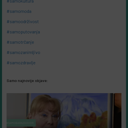
#samokultura
#samomoda
#samoodrživost
#samoputovanja
#samotrčanje
#samozanimljivo
#samozdravlje
Samo najnovije objave: