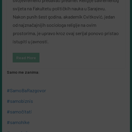
svojevremeno predavao predmet Religije savremenog
svijeta na Fakultetu političkih nauka u Sarajevu.
Nakon punih šest godina, akademik Cvitković, jedan
od najznačajnijih sociologa religije na ovim
prostorima, je upravo kroz ovaj serijal ponovo pristao
istupiti u javnosti.
Read More
Samo me zanima:
#SamoBaRazgovor
#samobiznis
#samočitati
#samohike