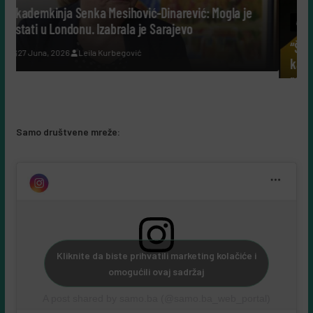
inarević: Mogla je
#SAMOBIZNIS
arajevo
“Šuplje priče uz Leerdammer”: marke
kampanja koja je fudbalsku groznicu 
recept, a ne u reklamu
5 Augusta, 2026
Almir Kurbegović
Samo društvene mreže:
Kliknite da biste prihvatili marketing kolačiće i