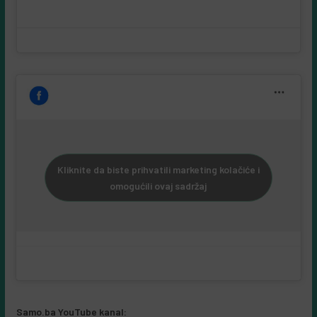
omogućili ovaj sadržaj
A post shared by samo.ba (@samo.ba_web_portal)
Kliknite da biste prihvatili marketing kolačiće i
omogućili ovaj sadržaj