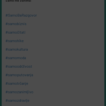
Samo me zanima:
#SamoBaRazgovor
#samobiznis
#samočitati
#samohike
#samokultura
#samomoda
#samoodrživost
#samoputovanja
#samotrčanje
#samozanimljivo
#samozdravlje