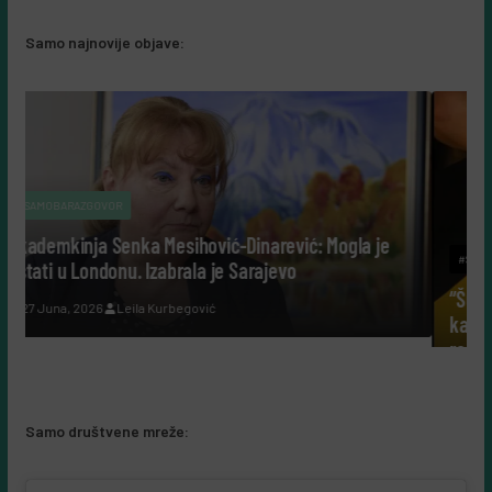
Samo najnovije objave:
ević: Mogla je
#SAMOBIZNIS
evo
“Šuplje priče uz Leerdammer”: marketinš
kampanja koja je fudbalsku groznicu pretv
recept, a ne u reklamu
5 Augusta, 2026
Almir Kurbegović