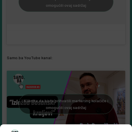
Kliknite da biste prihvatili marketing kolačiće i
omogućili ovaj sadržaj
Samo.ba YouTube kanal:
Kliknite da biste prihvatili marketing kolačiće i
omogućili ovaj sadržaj