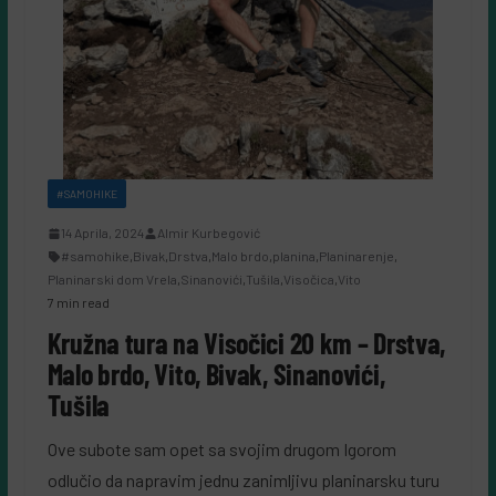
#SAMOHIKE
14 Aprila, 2024
Almir Kurbegović
#samohike
,
Bivak
,
Drstva
,
Malo brdo
,
planina
,
Planinarenje
,
Planinarski dom Vrela
,
Sinanovići
,
Tušila
,
Visočica
,
Vito
7 min read
Kružna tura na Visočici 20 km – Drstva,
Malo brdo, Vito, Bivak, Sinanovići,
Tušila
Ove subote sam opet sa svojim drugom Igorom
odlučio da napravim jednu zanimljivu planinarsku turu