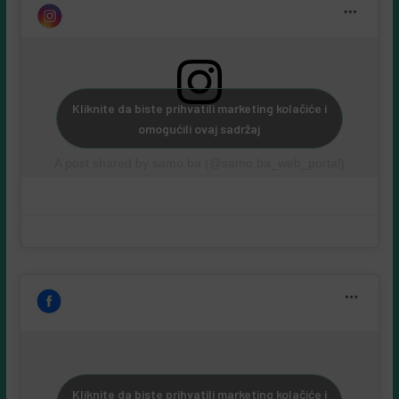
Samo društvene mreže:
Kliknite da biste prihvatili marketing kolačiće i
omogućili ovaj sadržaj
A post shared by samo.ba (@samo.ba_web_portal)