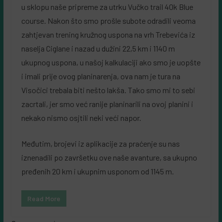
u sklopu naše pripreme za utrku Vučko trail 40k Blue
course. Nakon što smo prošle subote odradili veoma
zahtjevan trening kružnog uspona na vrh Trebevića iz
naselja Ciglane i nazad u dužini 22,5 km i 1140 m
ukupnog uspona, u našoj kalkulaciji ako smo je uopšte
i imali prije ovog planinarenja, ova nam je tura na
Visočici trebala biti nešto lakša. Tako smo mi to sebi
zacrtali, jer smo već ranije planinarili na ovoj planini i
nekako nismo osjtili neki veći napor.
Međutim, brojevi iz aplikacije za praćenje su nas
iznenadili po završetku ove naše avanture, sa ukupno
pređenih 20 km i ukupnim usponom od 1145 m.
Read More