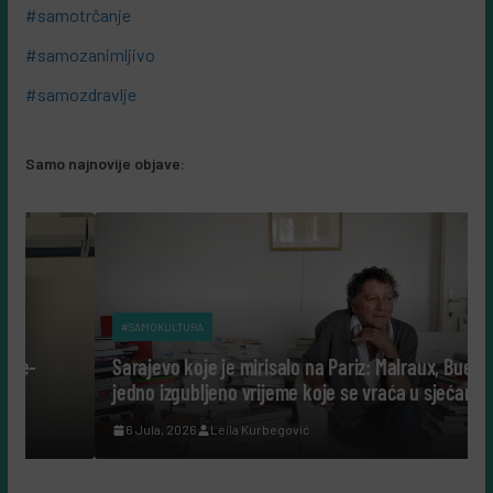
#samotrčanje
#samozanimljivo
#samozdravlje
Samo najnovije objave:
#SAMOKULTURA
Sarajevo koje je mirisalo na Pariz: Malraux, Bueb i
jedno izgubljeno vrijeme koje se vraća u sjećanje
6 Jula, 2026
Leila Kurbegović