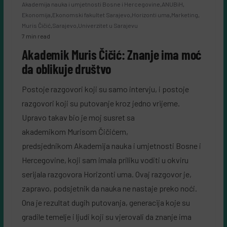
Akademija nauka i umjetnosti Bosne i Hercegovine
,
ANUBiH
,
Ekonomija
,
Ekonomski fakultet Sarajevo
,
Horizonti uma
,
Marketing
,
Muris Čičić
,
Sarajevo
,
Univerzitet u Sarajevu
7 min read
Akademik Muris Čičić: Znanje ima moć
da oblikuje društvo
Postoje razgovori koji su samo intervju, i postoje
razgovori koji su putovanje kroz jedno vrijeme.
Upravo takav bio je moj susret sa
akademikom Murisom Čičićem,
predsjednikom Akademija nauka i umjetnosti Bosne i
Hercegovine, koji sam imala priliku voditi u okviru
serijala razgovora Horizonti uma. Ovaj razgovor je,
zapravo, podsjetnik da nauka ne nastaje preko noći.
Ona je rezultat dugih putovanja, generacija koje su
gradile temelje i ljudi koji su vjerovali da znanje ima