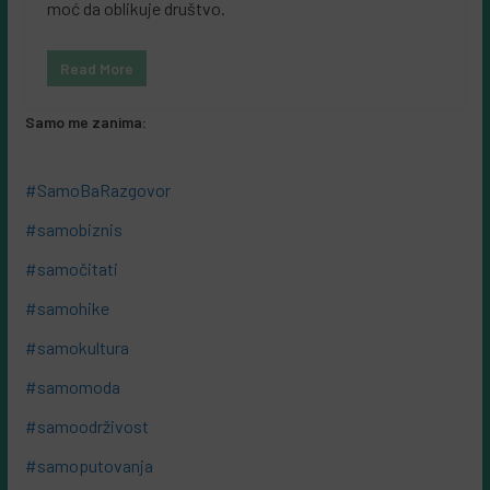
moć da oblikuje društvo.
Read More
Samo me zanima:
#SamoBaRazgovor
#samobiznis
#samočitati
#samohike
#samokultura
#samomoda
#samoodrživost
#samoputovanja