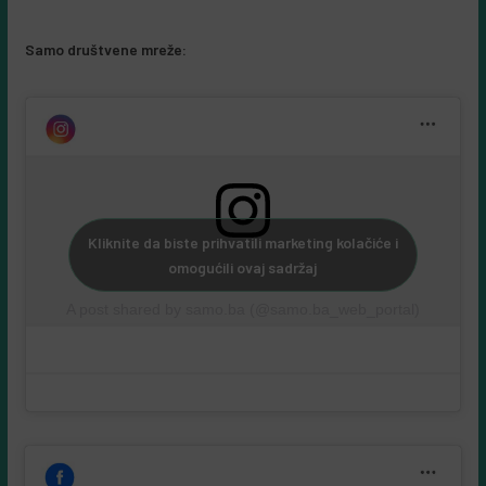
Samo društvene mreže:
Kliknite da biste prihvatili marketing kolačiće i
omogućili ovaj sadržaj
A post shared by samo.ba (@samo.ba_web_portal)