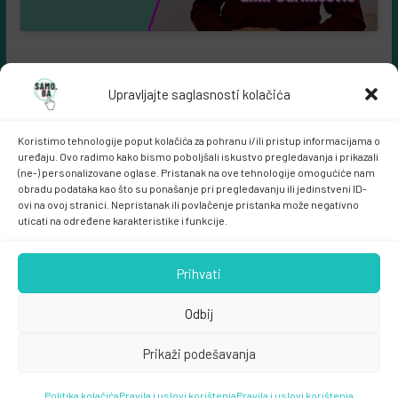
Upravljajte saglasnosti kolačića
Koristimo tehnologije poput kolačića za pohranu i/ili pristup informacijama o
uređaju. Ovo radimo kako bismo poboljšali iskustvo pregledavanja i prikazali
(ne-) personalizovane oglase. Pristanak na ove tehnologije omogućiće nam
obradu podataka kao što su ponašanje pri pregledavanju ili jedinstveni ID-
ovi na ovoj stranici. Nepristanak ili povlačenje pristanka može negativno
Samo.ba MARKETING
uticati na određene karakteristike i funkcije.
Prihvati
Odbij
Prikaži podešavanja
Copyright © 2026
samo.ba
. All rights reserved.
Politika kolačića
Theme:
ColorMag
Pravila i uslovi korištenja
by ThemeGrill. Powered by
Pravila i uslovi korištenja
WordPress
.