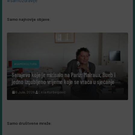
#samozdravlje
Samo najnovije objave:
#SAMOKULTURA
#SAMOKU
Sarajevo koje je mirisalo na Pariz: Malraux, Bueb i
Tako su
jedno izgubljeno vrijeme koje se vraća u sjećanje
cijeli ž
6 Jula, 2026
Leila Kurbegović
7 Augu
Samo društvene mreže: