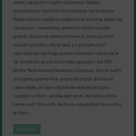
Jesen, sa svojim toplim nijansama i blagim
povjetarcem, nosila je miris sjećanja i poštovanja.
Među svim tim pažljivo uređenim grobovima, jedan me
zaustavio – zanemaren, prekriven slojem prošlih
godina. Natpis na njemu otkrivao je ime koje mi je
zvučalo poznato. Intrigirana, po povratku kući
započela sam potragu putem interneta i otkrila da je
taj čovjek bio pionir otorinolaringologije i šef ORL
klinike Medicinskog fakulteta u Sarajevu. Ako je suditi
po izgledu spomenika, njegov doprinos društvu je
zaboravljen, ali sam odlučila da ne bude potpuno
izgubljen u tišini – uredila sam grob i donijela cvijeće,
barem uoči Svisvetih, da mu se oda počast za sve što
je činio.
Read More