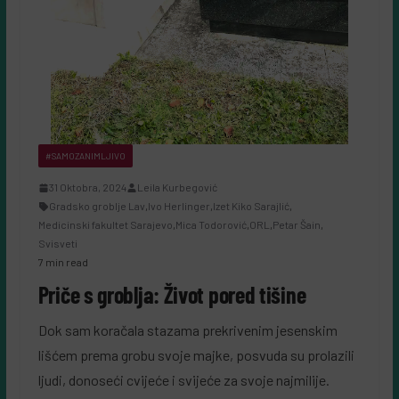
#SAMOZANIMLJIVO
31 Oktobra, 2024
Leila Kurbegović
Gradsko groblje Lav
,
Ivo Herlinger
,
Izet Kiko Sarajlić
,
Medicinski fakultet Sarajevo
,
Mica Todorović
,
ORL
,
Petar Šain
,
Svisveti
7 min read
Priče s groblja: Život pored tišine
Dok sam koračala stazama prekrivenim jesenskim
lišćem prema grobu svoje majke, posvuda su prolazili
ljudi, donoseći cvijeće i svijeće za svoje najmilije.