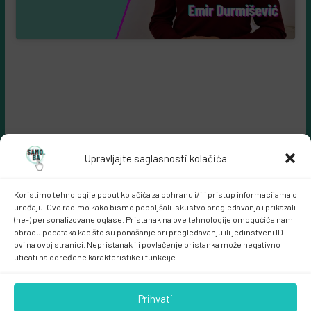
Upravljajte saglasnosti kolačića
Koristimo tehnologije poput kolačića za pohranu i/ili pristup informacijama o
uređaju. Ovo radimo kako bismo poboljšali iskustvo pregledavanja i prikazali
(ne-) personalizovane oglase. Pristanak na ove tehnologije omogućiće nam
obradu podataka kao što su ponašanje pri pregledavanju ili jedinstveni ID-
ovi na ovoj stranici. Nepristanak ili povlačenje pristanka može negativno
Samo.ba MARKETING
uticati na određene karakteristike i funkcije.
Prihvati