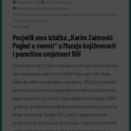
3 Augusta, 2023
Almir Kurbegović
Karim Zaimović
,
knjiga
,
književnost
,
Muzej književnosti i pozorišne umjetnosti BiH
,
muzejske priče
,
strip
,
Tajna džema od malina
11 min read
Posjetili smo izložbu „Karim Zaimović
Pogled u svemir“ u Muzeju književnosti
i pozorišne umjetnost BiH
Ljetni četvrtak 27.jula u Sarajevu u 19 sati bio je idealan
dan za posjetu jednoj od izložbi koju sam već dugo
želio da vidim i pogledam u Sarajevu. Riječ je o izložbi i
postavci posvećenoj legendarnom Karimu Zaimoviću,
najpoznatijem po knjizi „Tajna džema od malina“ (1997.
godine), posthumno sabrane zbirke priča koje je autor
čitao na emisiji Radija ZID „Josif i njegova braća“,
priča koje je pripremao za štampu i jedne nedovršene
priče, priče bez naslova. Već od samog izlaska ove