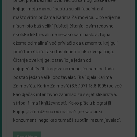
knjige, moja mama i sestra su bili fascinirani
maštovitim pričama Karima Zaimovića. U to vrijeme
nisam bio baš veliki ljubitelj čitanja, osim redovne
školske lektire, ali me nekako sam naslov „Tajna
džema od malina“ već privlačio da uzmem tu knjigu i
pročitam šta je tako fascinantno oko svega toga.
Čitanje ove knjige, ostavilo je jedan od
najupečatljivijih tragova na mene, jer sam od tada
postao jedan veliki obožavalac lika i djela Karima
Zaimovića. Karim Zaimović (6.5.1971-13.8.1995) se već
kao dječak intenzivno zanimao za svijet slikarstva,
stripa, filma i književnosti. Kako piše u biografiji
knjige „Tajna džema od malina“: „ne kao puki
konzument, nego kao tumač i suptilni razumijevalac“.
Read More